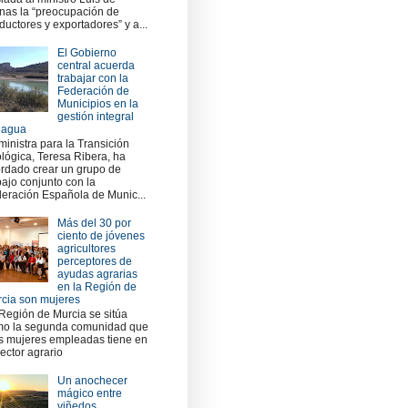
nas la “preocupación de
ductores y exportadores” y a...
El Gobierno
central acuerda
trabajar con la
Federación de
Municipios en la
gestión integral
 agua
ministra para la Transición
lógica, Teresa Ribera, ha
rdado crear un grupo de
bajo conjunto con la
eración Española de Munic...
Más del 30 por
ciento de jóvenes
agricultores
perceptores de
ayudas agrarias
en la Región de
cia son mujeres
Región de Murcia se sitúa
o la segunda comunidad que
 mujeres empleadas tiene en
sector agrario
Un anochecer
mágico entre
viñedos