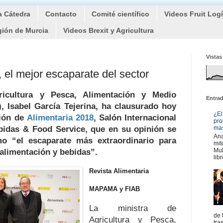
a Cátedra
Contacto
Comité científico
Videos Fruit Log
gión de Murcia
Videos Brexit y Agricultura
Vistas
 el mejor escaparate del sector
ricultura y Pesca, Alimentación y Medio
Entra
), Isabel García Tejerina, ha clausurado hoy
¿El
ción de
Alimentaria 2018
,
Salón Internacional
pro
bidas & Food Service
, que en su opinión se
mas
Ana
mo “
el escaparate más extraordinario para
mit
Mul
 alimentación y bebidas
”.
libr
Revista Alimentaria
MAPAMA y FIAB
La ministra de
de 
Agricultura y Pesca,
tra