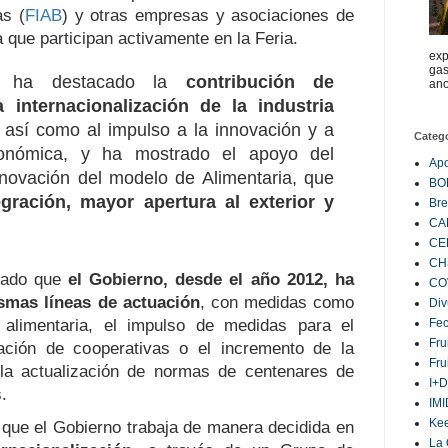
as (
FIAB
) y otras empresas y asociaciones de
ia que participan activamente en la Feria.
exp
gas
na ha destacado la
contribución de
ano
a internacionalización de la industria
, así como al impulso a la innovación y a
Categ
ronómica, y ha mostrado el apoyo del
Ap
renovación del modelo de Alimentaria, que
BO
gración, mayor apertura al exterior y
Bre
CA
CE
CH
rdado que
el Gobierno, desde el año 2012, ha
CO
smas líneas de actuación
, con medidas como
Div
 alimentaria, el impulso de medidas para el
Fe
Fru
ación de cooperativas o el incremento de la
Fru
 la actualización de normas de centenares de
I+D
.
IM
Ke
que el Gobierno trabaja de manera decidida en
La 