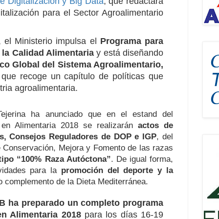
 Digitalización y Big Data
, que redactará
talización para el Sector Agroalimentario
 el Ministerio impulsa el
Programa para
 la Calidad Alimentaria
y está diseñando
ico Global del Sistema Agroalimentario,
 que recoge un capítulo de políticas que
tria agroalimentaria.
Tejerina ha anunciado que en el estand del
en Alimentaria 2018 se realizarán
actos de
es, Consejos Reguladores de DOP e IGP
, del
 Conservación, Mejora y Fomento de las razas
tipo “100% Raza Autóctona”
. De igual forma,
ividades para la
promoción del deporte y la
o complemento de la Dieta Mediterránea.
B ha preparado un completo programa
en Alimentaria 2018
para los días 16-19