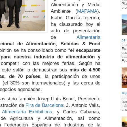
Pla
Alimentación y Medio
pro
Ambiente (
MAPAMA
),
Isabel García Tejerina,
ha clausurado hoy el
acto de presentación
de
Alimentaria
del
acional de Alimentación, Bebidas & Food
La 
Eco
pinión se ha consolidado como “
el escaparate
aco
 para nuestra industria de alimentación y
tra
Fed
competir con las mejores ferias. Según ha
e este salón lo demuestran sus
más de 4.500
as, de 70 países
, la participación de unos
s (el 30% son internacionales) y las cerca de
negocios agendadas.
Mur
La 
 asistido también Josep Lluís Bonet, Presidente
com
istración de
Fira de Barcelona
; J. Antonio Valls,
más
el 
e
Alimentaria Exhibitions
, y Carlos Cabanas,
 de Agricultura y Alimentación, así como
a Federación Española de Industrias de la