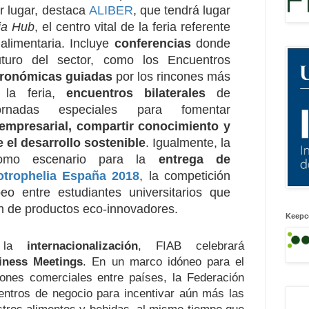
er lugar, destaca
ALIBER
, que tendrá lugar
ia Hub
, el centro vital de la feria referente
alimentaria. Incluye
conferencias
donde
turo del sector, como los Encuentros
tronómicas guiadas
por los rincones más
 la feria,
encuentros bilaterales
de
rnadas especiales para fomentar
empresarial, compartir conocimiento y
e el desarrollo sostenible
. Igualmente, la
 como escenario para la
entrega de
trophelia España 2018
, la competición
o entre estudiantes universitarios que
ón de productos eco-innovadores.
Keepc
e la
internacionalización
, FIAB celebrará
iness Meetings
. En un marco idóneo para el
iones comerciales entre países, la Federación
entros de negocio para incentivar aún más las