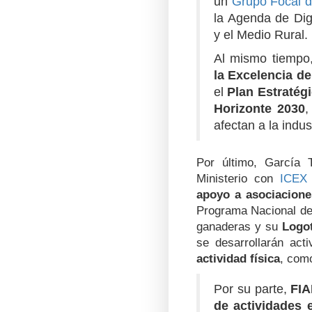
un
Grupo Focal de
la Agenda de Digi
y el Medio Rural.
Al mismo tiempo,
la Excelencia de
el
Plan Estratég
Horizonte 2030
,
afectan a la indus
Por último, García 
Ministerio con
ICEX
apoyo a asociacion
Programa Nacional de
ganaderas y su
Logo
se desarrollarán act
actividad física
, com
Por su parte,
FIA
de actividades 