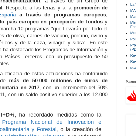
ernacionalización
, a través de un Grupo de
La 
ial. Respecto a las ferias y a la
promoción de
MA
España
a través de programas europeos,
Ma
do país europeo en percepción de fondos
y
Min
Eco
marcha 10 programas “que llevarán por todo el
Mur
s de oliva, carnes de vacuno, porcino, ovino y
Pol
éricos y de la caza, vinagre y sidra”. En este
Pro
a ha destacado los Programas de Información y
(P
Rev
n Países Terceros, con un presupuesto de 50
Rev
ales.
uc
a eficacia de estas actuaciones ha contribuido
a de
más de 50.000 millones de euros de
Patroc
mentaria en 2017
, con un incremento del 50%
11, con un saldo positivo superior a los 12.000
a
I+D+i,
ha recordado medidas como la
l
Programa Nacional de Innovación e
oalimentaria y Forestal
, o la creación de