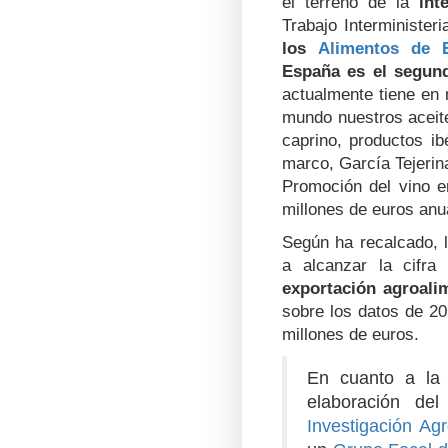
el terreno de la
int
Trabajo Interminister
los
Alimentos de 
España es el segun
actualmente tiene en 
mundo nuestros aceite
caprino, productos ib
marco, García Tejerin
Promoción del vino e
millones de euros anu
Según ha recalcado, l
a alcanzar la cifr
exportación agroali
sobre los datos de 20
millones de euros.
En cuanto a l
elaboración de
Investigación Agr