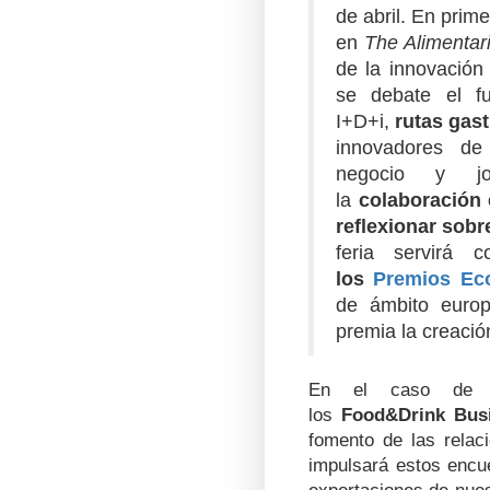
de abril. En prim
en
The Alimentar
de la innovación 
se debate el fu
I+D+i,
rutas gas
innovadores de
negocio y jo
la
colaboración 
reflexionar sobr
feria servirá
los
Premios Eco
de ámbito europe
premia la creaci
En el caso d
los
Food&Drink Bus
fomento de las relac
impulsará estos encu