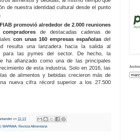
tros alimentos y bebidas, al mismo tiempo que
ón de nuestra identidad cultural desde el punto
.
FIAB promovió alrededor de 2.000 reuniones
0 compradores
de destacadas cadenas de
iales
con unas 160 empresas españolas
del
ad resulta una lanzadera hacia la salida al
al para las pymes del sector. De hecho, la
 se ha afianzado como una de las principales
Archiv
recimiento de esta industria. Solo en 2016, las
las de alimentos y bebidas crecieron más de
na nueva cifra récord superior a los 27.500
ntander
en
11:13
B
,
MAPAMA
,
Revista Alimentaria