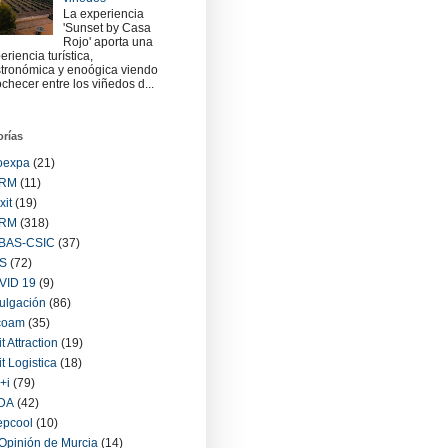
La experiencia
'Sunset by Casa
Rojo' aporta una
eriencia turística,
tronómica y enoógica viendo
checer entre los viñedos d...
orías
oexpa
(21)
RM
(11)
xit
(19)
RM
(318)
BAS-CSIC
(37)
S
(72)
VID 19
(9)
ulgación
(86)
coam
(35)
it Attraction
(19)
it Logistica
(18)
+i
(79)
IDA
(42)
epcool
(10)
Opinión de Murcia
(14)