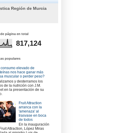
ística Región de Murcia
 de página en total
817,124
das populares
 consumo elevado de
teínas nos hace ganar más
a muscular o perder peso?
lizamos y desterramos los
os de la nutrición con J.M.
et en la presentación de su
o.
Fruit Attraction
arranca con la
'amenaza' al
trasvase en boca
de todos
En la inauguración
Fruit Attraction, López Miras
slada al ministro Luis de