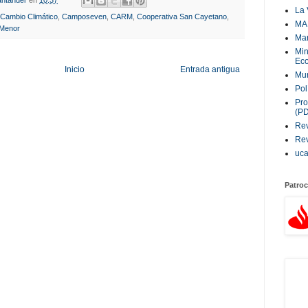
La 
Cambio Climático
,
Camposeven
,
CARM
,
Cooperativa San Cayetano
,
MA
Menor
Ma
Min
Eco
Inicio
Entrada antigua
Mur
Pol
Pro
(P
Rev
Rev
uc
Patroc