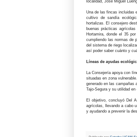
localidad, José Miguel Luen
Una de las fincas incluidas e
cultivo de sandía ecológi
hortalizas. El consejero des
buenas prácticas agrícolas
Hortamira, donde el 35 por 
cumpliendo las normas de pr
del sistema de riego locali
así poder saber cuánto y cuá
Líneas de ayudas ecológic
La Consejería apoya con lín
situadas en zona vulnerable
generado en las campañas an
Tajo-Segura y su utilidad e
El objetivo, concluyó Del 
agrícolas, llevando a cabo 
y ayudando a prevenir la de
Publicado por
Catedra UCAM-Sa