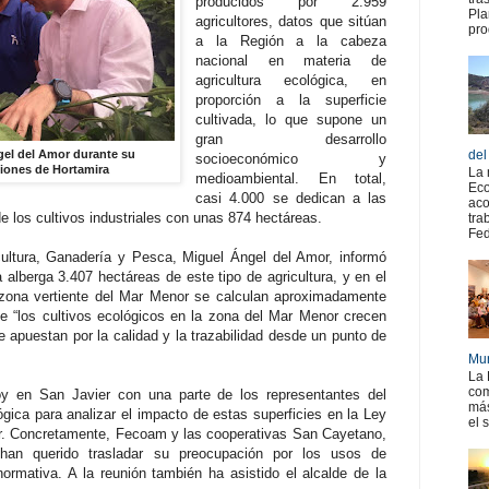
producidos por 2.959
Pla
agricultores, datos que sitúan
pro
a la Región a la cabeza
nacional en materia de
agricultura ecológica, en
proporción a la superficie
cultivada, lo que supone un
gran desarrollo
gel del Amor durante su
del
socioeconómico y
aciones de Hortamira
La 
medioambiental. En total,
Eco
casi 4.000 se dedican a las
aco
de los cultivos industriales con unas 874 hectáreas.
tra
Fed
cultura, Ganadería y Pesca, Miguel Ángel del Amor, informó
alberga 3.407 hectáreas de este tipo de agricultura, y en el
 zona vertiente del Mar Menor se calculan aproximadamente
e “los cultivos ecológicos en la zona del Mar Menor crecen
apuestan por la calidad y la trazabilidad desde un punto de
Mur
La 
com
y en San Javier con una parte de los representantes del
más
gica para analizar el impacto de estas superficies en la Ley
el 
r. Concretamente, Fecoam y las cooperativas San Cayetano,
an querido trasladar su preocupación por los usos de
 normativa. A la reunión también ha asistido el alcalde de la