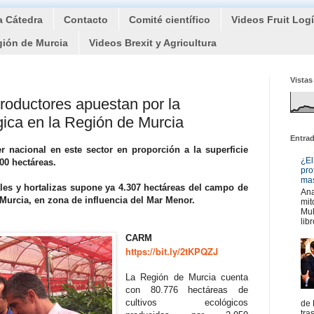
a Cátedra
Contacto
Comité científico
Videos Fruit Log
gión de Murcia
Videos Brexit y Agricultura
Vistas
roductores apuestan por la
gica en la Región de Murcia
Entra
r nacional en este sector en proporción a la superficie
¿El
00 hectáreas.
pro
mas
utales y hortalizas supone ya 4.307 hectáreas del campo de
Ana
Murcia, en zona de influencia del Mar Menor.
mit
Mul
libr
CARM
https://bit.ly/2tKPQZJ
La Región de Murcia cuenta
con 80.776 hectáreas de
cultivos ecológicos
de 
tra