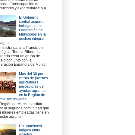
nas la “preocupación de
ductores y exportadores” y a...
El Gobierno
central acuerda
trabajar con la
Federación de
Municipios en la
gestión integral
 agua
ministra para la Transición
lógica, Teresa Ribera, ha
rdado crear un grupo de
bajo conjunto con la
eración Española de Munic...
Más del 30 por
ciento de jóvenes
agricultores
perceptores de
ayudas agrarias
en la Región de
cia son mujeres
Región de Murcia se sitúa
o la segunda comunidad que
 mujeres empleadas tiene en
sector agrario
Un anochecer
mágico entre
viñedos