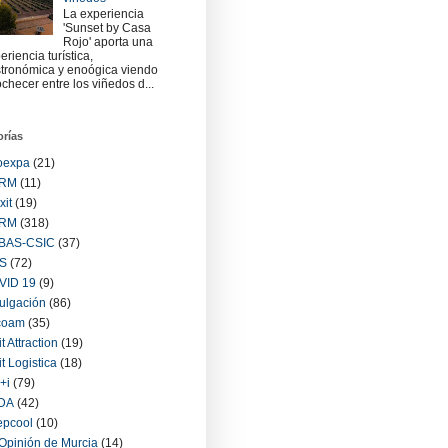
La experiencia
'Sunset by Casa
Rojo' aporta una
eriencia turística,
tronómica y enoógica viendo
checer entre los viñedos d...
orías
oexpa
(21)
RM
(11)
xit
(19)
RM
(318)
BAS-CSIC
(37)
S
(72)
VID 19
(9)
ulgación
(86)
coam
(35)
it Attraction
(19)
it Logistica
(18)
+i
(79)
IDA
(42)
epcool
(10)
Opinión de Murcia
(14)