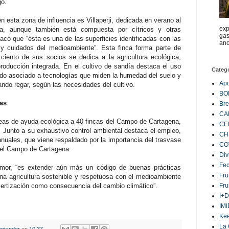
go.
n esta zona de influencia es Villaperji, dedicada en verano al
exp
ca, aunque también está compuesta por cítricos y otras
gas
tacó que “ésta es una de las superficies identificadas con las
ano
 y cuidados del medioambiente”. Esta finca forma parte de
ciento de sus socios se dedica a la agricultura ecológica,
oducción integrada. En el cultivo de sandía destaca el uso
Categ
zado asociado a tecnologías que miden la humedad del suelo y
Ap
ndo regar, según las necesidades del cultivo.
BO
as
Bre
CA
eas de ayuda ecológica a 40 fincas del Campo de Cartagena,
CE
. Junto a su exhaustivo control ambiental destaca el empleo,
CH
uales, que viene respaldado por la importancia del trasvase
CO
n el Campo de Cartagena.
Div
Fe
Amor, “es extender aún más un código de buenas prácticas
Fru
una agricultura sostenible y respetuosa con el medioambiente
sertización como consecuencia del cambio climático”.
Fru
I+D
IM
Ke
La 
ntander
en
10:37