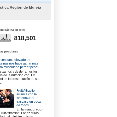
ística Región de Murcia
 de página en total
818,501
das populares
 consumo elevado de
teínas nos hace ganar más
a muscular o perder peso?
lizamos y desterramos los
os de la nutrición con J.M.
et en la presentación de su
o.
Fruit Attraction
arranca con la
'amenaza' al
trasvase en boca
de todos
En la inauguración
Fruit Attraction, López Miras
slada al ministro Luis de