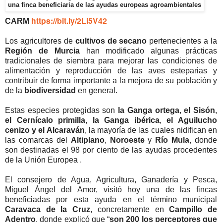
una finca beneficiaria de las ayudas europeas agroambientales
https://bit.ly/2Li5V42
CARM
Los agricultores de
cultivos de secano
pertenecientes a la
Región de Murcia
han modificado algunas prácticas
tradicionales de siembra para mejorar las condiciones de
alimentación y reproducción de las aves esteparias y
contribuir de forma importante a la mejora de su población y
de la
biodiversidad
en general.
Estas especies protegidas son
la
Ganga ortega
,
el Sisón
,
el Cernícalo primilla
,
la Ganga ibérica
,
el Aguilucho
cenizo
y el Alcaraván
, la mayoría de las cuales nidifican en
las comarcas del
Altiplano
,
Noroeste
y
Río Mula
, donde
son destinadas el 98 por ciento de las ayudas procedentes
de la Unión Europea .
El consejero de Agua, Agricultura, Ganadería y Pesca,
Miguel Ángel del Amor, visitó hoy una de las fincas
beneficiadas por esta ayuda en el término municipal
Caravaca de la Cruz
, concretamente en
Campillo de
Adentro
, donde explicó que “
son 200 los perceptores que