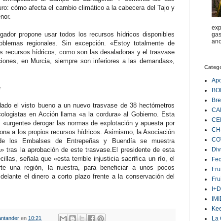
ro: cómo afecta el cambio climático a la cabecera del Tajo y
nor.
exp
igador propone usar todos los recursos hídricos disponibles
gas
ano
roblemas regionales. Sin excepción. «Estoy totalmente de
os recursos hídricos, como son las desaladoras y el trasvase
ciones, en Murcia, siempre son inferiores a las demandas»,
Categ
Ap
e
BO
Bre
 dado el visto bueno a un nuevo trasvase de 38 hectómetros
CA
ologistas en Acción llama «a la cordura» al Gobierno. Esta
CE
 «urgente» derogar las normas de explotación y apuesta por
CH
 zona a los propios recursos hídricos. Asimismo, la Asociación
CO
 de los Embalses de Entrepeñas y Buendía se muestra
» tras la aprobación de este trasvase.El presidente de esta
Div
illas, señala que «esta terrible injusticia sacrifica un río, el
Fe
te una región, la nuestra, para beneficiar a unos pocos
Fru
elante el dinero a corto plazo frente a la conservación del
Fru
I+D
IM
Ke
ntander
en
10:21
La 