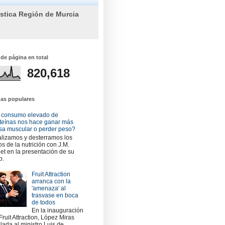
ística Región de Murcia
 de página en total
820,618
das populares
 consumo elevado de
teínas nos hace ganar más
a muscular o perder peso?
lizamos y desterramos los
os de la nutrición con J.M.
et en la presentación de su
o.
Fruit Attraction
arranca con la
'amenaza' al
trasvase en boca
de todos
En la inauguración
Fruit Attraction, López Miras
slada al ministro Luis de