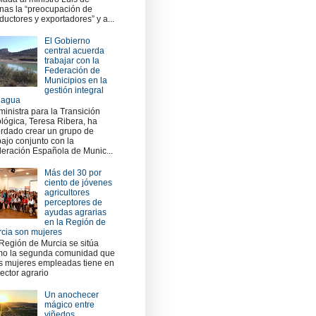
nas la “preocupación de
ductores y exportadores” y a...
El Gobierno
central acuerda
trabajar con la
Federación de
Municipios en la
gestión integral
 agua
ministra para la Transición
lógica, Teresa Ribera, ha
rdado crear un grupo de
bajo conjunto con la
eración Española de Munic...
Más del 30 por
ciento de jóvenes
agricultores
perceptores de
ayudas agrarias
en la Región de
cia son mujeres
Región de Murcia se sitúa
o la segunda comunidad que
 mujeres empleadas tiene en
sector agrario
Un anochecer
mágico entre
viñedos