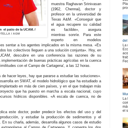
muestra Raghavan Srinivasan
Pla
pro
(1962, Chennai), doctor y
profesor en la universidad de
Texas A&M. «Conseguir que
el agua recupere su calidad
es factible», asegura
 el patio de la UCAM. /
TELLA / AGM
mientras sonríe. Para este
experto en modelos
del
o es sentar a los agentes implicados en la misma mesa. «Es
La 
Eco
dos los colectivos lleguen a una solución conjunta». Hoy, en
aco
 UCAM, descubre en una conferencia las razones de su
tra
la implementación de buenas prácticas agrícolas en la cuenca
Fed
imilitudes con el Campo de Cartagena', a las 12 horas.
 de hacer leyes, hay que pararse a estudiar las soluciones».
sarrolla en SWAT, el modelo hidrológico que ha estudiado a
 implantado en más de cien países, y en el que trabajan más
n proyecto que ha puesto en marcha a escala nacional, cuyo
Mur
 recursos hídricos disponibles. «A escala de cuenca, no de
La 
com
más
el 
lica este doctor, poder predecir los efectos del uso y del
 producción, y estudiar la producción de sedimentos y el
. En su charla, además, desarrolla algunos casos de estudio
an extrapolarse al Campo de Cartagena. Y comenta los dos