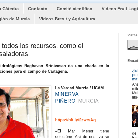
a Cátedra
Contacto
Comité científico
Videos Fruit Log
gión de Murcia
Videos Brexit y Agricultura
Vistas
 todos los recursos, como el
saladoras.
Entra
idrológicos Raghavan Srinivasan da una charla en la
¿El
ciones para el campo de Cartagena.
pro
mas
Ana
La Verdad Murcia / UCAM
mit
Mul
MINERVA
libr
PIÑERO
MURCIA
https://bit.ly/2zwrsAq
«El Mar Menor tiene
de 
solución». Así de positivo se
tra