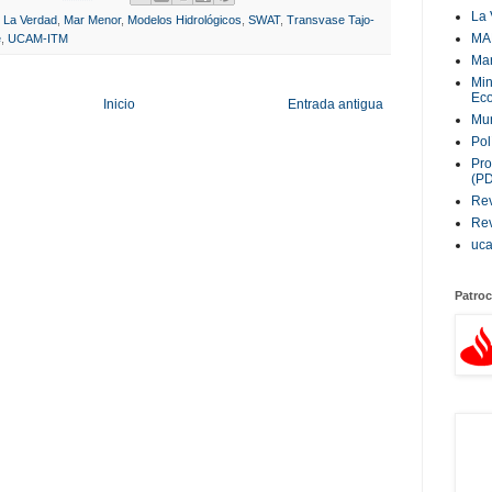
La 
,
La Verdad
,
Mar Menor
,
Modelos Hidrológicos
,
SWAT
,
Transvase Tajo-
MA
e
,
UCAM-ITM
Ma
Min
Eco
Inicio
Entrada antigua
Mur
Pol
Pro
(P
Rev
Rev
uc
Patroc