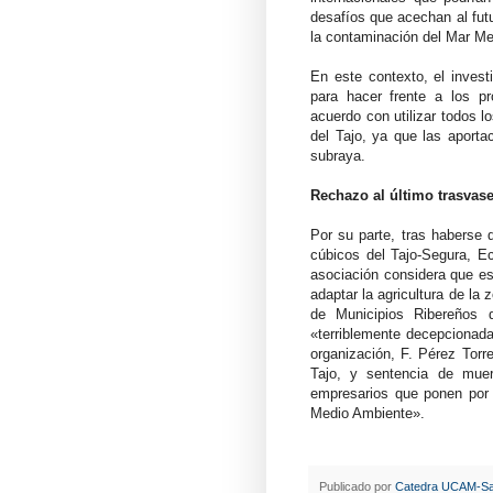
desafíos que acechan al futu
la contaminación del Mar Me
En este contexto, el invest
para hacer frente a los p
acuerdo con utilizar todos l
del Tajo, ya que las aporta
subraya.
Rechazo al último trasvas
Por su parte, tras haberse
cúbicos del Tajo-Segura, Ec
asociación considera que es
adaptar la agricultura de la
de Municipios Ribereños
«terriblemente decepcionada
organización, F. Pérez Torrec
Tajo, y sentencia de muer
empresarios que ponen por d
Medio Ambiente».
Publicado por
Catedra UCAM-Sa