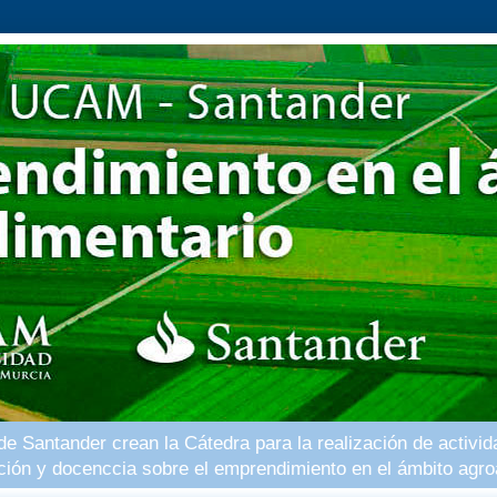
 Santander crean la Cátedra para la realización de activid
ación y docenccia sobre el emprendimiento en el ámbito agro