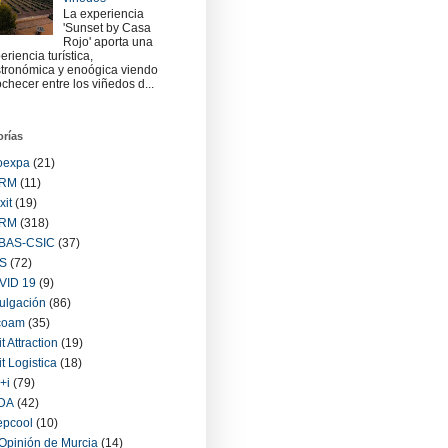
La experiencia
'Sunset by Casa
Rojo' aporta una
eriencia turística,
tronómica y enoógica viendo
checer entre los viñedos d...
orías
oexpa
(21)
RM
(11)
xit
(19)
RM
(318)
BAS-CSIC
(37)
S
(72)
VID 19
(9)
ulgación
(86)
coam
(35)
it Attraction
(19)
it Logistica
(18)
+i
(79)
IDA
(42)
epcool
(10)
Opinión de Murcia
(14)