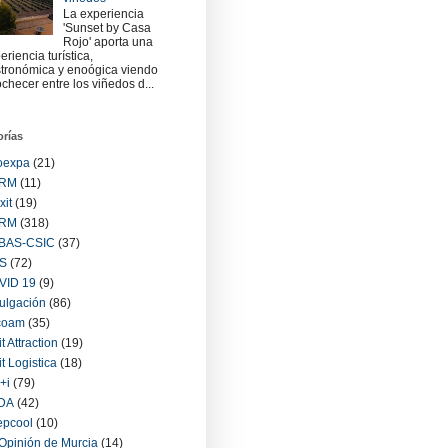
La experiencia
'Sunset by Casa
Rojo' aporta una
eriencia turística,
tronómica y enoógica viendo
checer entre los viñedos d...
orías
oexpa
(21)
RM
(11)
xit
(19)
RM
(318)
BAS-CSIC
(37)
S
(72)
VID 19
(9)
ulgación
(86)
coam
(35)
it Attraction
(19)
it Logistica
(18)
+i
(79)
IDA
(42)
epcool
(10)
Opinión de Murcia
(14)