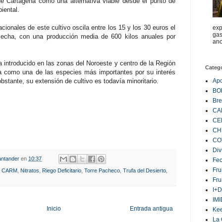
 Cartagena como una alternativa viable desde el punto de
iental.
cionales de este cultivo oscila entre los 15 y los 30 euros el
exp
gas
secha, con una producción media de 600 kilos anuales por
ano
ha introducido en las zonas del Noroeste y centro de la Región
Categ
a como una de las especies más importantes por su interés
stante, su extensión de cultivo es todavía minoritario.
Ap
BO
Bre
CA
CE
CH
CO
Div
ntander
en
10:37
Fe
Fru
,
CARM
,
Nitratos
,
Riego Deficitario
,
Torre Pacheco
,
Trufa del Desierto
,
Fru
I+D
IM
Inicio
Entrada antigua
Ke
La 