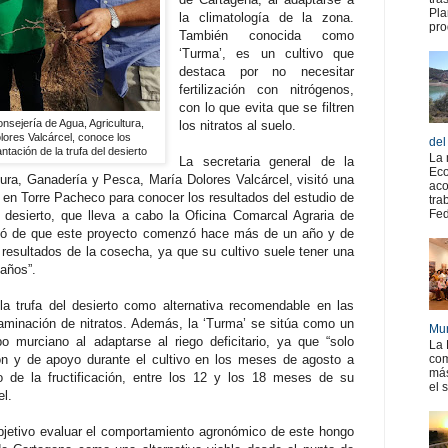
Pla
la climatología de la zona.
pro
También conocida como
‘Turma’, es un cultivo que
destaca por no necesitar
fertilización con nitrógenos,
con lo que evita que se filtren
nsejería de Agua, Agricultura,
los nitratos al suelo.
ores Valcárcel, conoce los
del
ntación de la trufa del desierto
La 
La secretaria general de la
Eco
tura, Ganadería y Pesca, María Dolores Valcárcel, visitó una
aco
 en Torre Pacheco para conocer los resultados del estudio de
tra
Fed
l desierto, que lleva a cabo la Oficina Comarcal Agraria de
rmó de que este proyecto comenzó hace más de un año y de
resultados de la cosecha, ya que su cultivo suele tener una
 años”.
la trufa del desierto como alternativa recomendable en las
aminación de nitratos. Además, la ‘Turma’ se sitúa como un
Mur
o murciano al adaptarse al riego deficitario, ya que “solo
La 
ión y de apoyo durante el cultivo en los meses de agosto a
com
más
o de la fructificación, entre los 12 y los 18 meses de su
el 
el.
bjetivo evaluar el comportamiento agronómico de este hongo