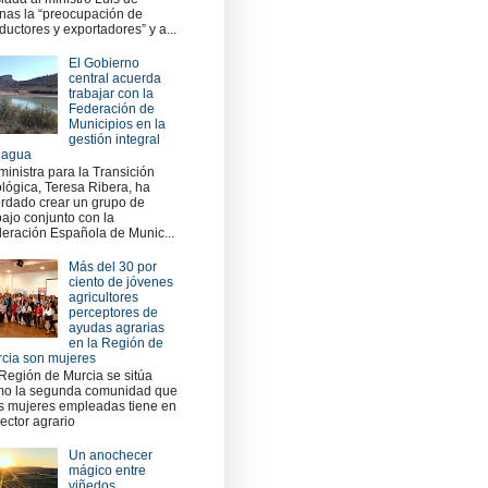
nas la “preocupación de
ductores y exportadores” y a...
El Gobierno
central acuerda
trabajar con la
Federación de
Municipios en la
gestión integral
 agua
ministra para la Transición
lógica, Teresa Ribera, ha
rdado crear un grupo de
bajo conjunto con la
eración Española de Munic...
Más del 30 por
ciento de jóvenes
agricultores
perceptores de
ayudas agrarias
en la Región de
cia son mujeres
Región de Murcia se sitúa
o la segunda comunidad que
 mujeres empleadas tiene en
sector agrario
Un anochecer
mágico entre
viñedos