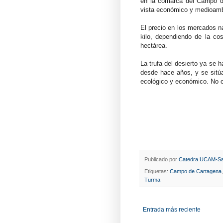
en la comarca del Campo de
vista económico y medioamb
El precio en los mercados na
kilo, dependiendo de la co
hectárea.
La trufa del desierto ya se 
desde hace años, y se sitú
ecológico y económico. No ob
Publicado por
Catedra UCAM-Sa
Etiquetas:
Campo de Cartagena
Turma
Entrada más reciente