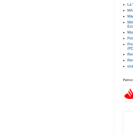
La 
MA
Ma
Min
Eco
Mur
Pol
Pro
(P
Rev
Rev
uc
Patroc