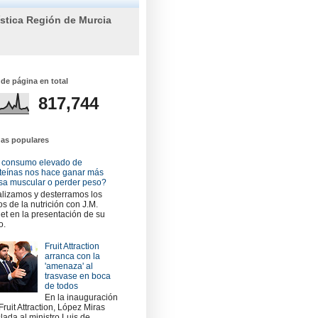
ística Región de Murcia
 de página en total
817,744
das populares
 consumo elevado de
teínas nos hace ganar más
a muscular o perder peso?
lizamos y desterramos los
os de la nutrición con J.M.
et en la presentación de su
o.
Fruit Attraction
arranca con la
'amenaza' al
trasvase en boca
de todos
En la inauguración
Fruit Attraction, López Miras
slada al ministro Luis de