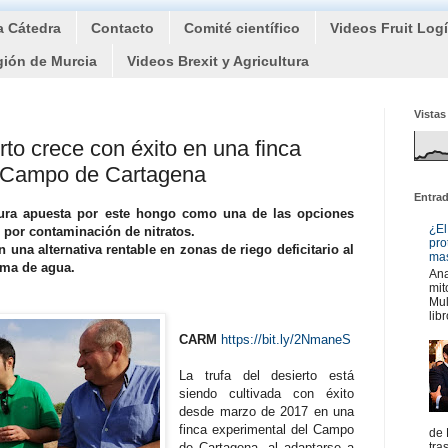
a Cátedra
Contacto
Comité científico
Videos Fruit Log
gión de Murcia
Videos Brexit y Agricultura
Vistas
erto crece con éxito en una finca
l Campo de Cartagena
Entra
tura apuesta por este hongo como una de las opciones
¿El
 por contaminación de nitratos.
pro
n una alternativa rentable en zonas de riego deficitario al
mas
ima de agua.
Ana
mit
Mul
libr
CARM
https://bit.ly/2NmaneS
La trufa del desierto está
siendo cultivada con éxito
desde marzo de 2017 en una
finca experimental del Campo
de 
de Cartagena, al adaptarse a
tra