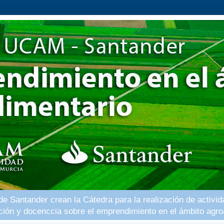
 Santander crean la Cátedra para la realización de activid
ación y docenccia sobre el emprendimiento en el ámbito agro