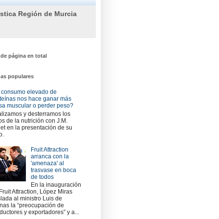
ística Región de Murcia
 de página en total
das populares
 consumo elevado de
teínas nos hace ganar más
a muscular o perder peso?
lizamos y desterramos los
os de la nutrición con J.M.
et en la presentación de su
o.
Fruit Attraction
arranca con la
'amenaza' al
trasvase en boca
de todos
En la inauguración
Fruit Attraction, López Miras
slada al ministro Luis de
nas la “preocupación de
ductores y exportadores” y a...