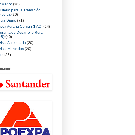
r Menor
(30)
isterio para la Transición
lógica
(20)
cia Diario
(71)
ítica Agraria Común (PAC)
(24)
grama de Desarrollo Rural
DR)
(40)
ista Alimentaria
(20)
ista Mercados
(20)
am
(35)
inador