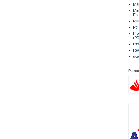
Ma
Min
Eco
Mur
Pol
Pro
(P
Rev
Rev
uc
Patroc