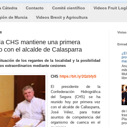
a Cátedra
Contacto
Comité científico
Videos Fruit Log
gión de Murcia
Videos Brexit y Agricultura
18
Vistas
 la CHS mantiene una primera
Entra
o con el alcalde de Calasparra
¿El
pro
situación de los regantes de la localidad y la posibilidad
mas
os extraordinarios mediante cesiones
Ana
mit
Mul
https://bit.ly/2QzbfyS
CHS
libr
El presidente de la
Confederación Hidrográfica
del Segura (CHS) se ha
reunido hoy por primera vez
con el alcalde de Callasparra,
de 
José Vélez, para tratar
tra
asuntos de competencia del
Pla
organismo de cuenca en el
pro