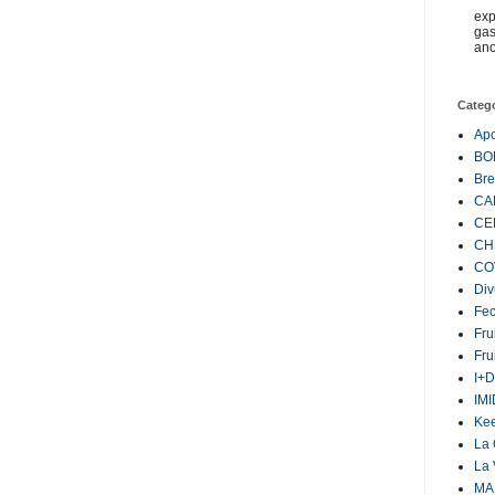
exp
gas
ano
Categ
Ap
BO
Bre
CA
CE
CH
CO
Div
Fe
Fru
Fru
I+D
IM
Ke
La 
La 
MA