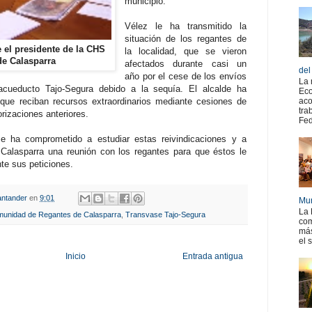
municipio.
Vélez le ha transmitido la
situación de los regantes de
e el presidente de la CHS
la localidad, que se vieron
de Calasparra
afectados durante casi un
del
año por el cese de los envíos
La 
acueducto Tajo-Segura debido a la sequía. El alcalde ha
Eco
 que reciban recursos extraordinarios mediante cesiones de
aco
tra
rizaciones anteriores.
Fed
e ha comprometido a estudiar estas reivindicaciones y a
alasparra una reunión con los regantes para que éstos le
te sus peticiones.
ntander
en
9:01
Mur
La 
unidad de Regantes de Calasparra
,
Transvase Tajo-Segura
com
más
el 
Inicio
Entrada antigua