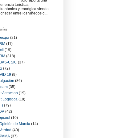
Rojo' aporta una
eriencia turística,
tronómica y enoógica viendo
checer entre los viñedos d...
orías
oexpa
(21)
RM
(11)
xit
(19)
RM
(318)
BAS-CSIC
(37)
S
(72)
VID 19
(9)
ulgación
(86)
coam
(35)
it Attraction
(19)
it Logistica
(18)
+i
(79)
IDA
(42)
epcool
(10)
Opinión de Murcia
(14)
Verdad
(40)
PAMA
(37)