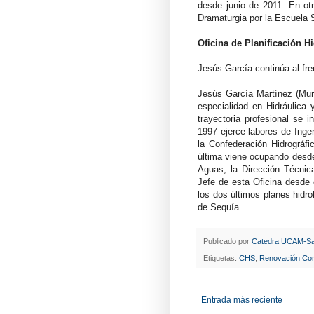
desde junio de 2011. En ot
Dramaturgia por la Escuela 
Oficina de Planificación H
Jesús García continúa al fre
Jesús García Martínez (Mur
especialidad en Hidráulica 
trayectoria profesional se 
1997 ejerce labores de Inge
la Confederación Hidrográfi
última viene ocupando desde
Aguas, la Dirección Técnica
Jefe de esta Oficina desde 
los dos últimos planes hidro
de Sequía.
Publicado por
Catedra UCAM-Sa
Etiquetas:
CHS
,
Renovación Con
Entrada más reciente