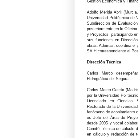
Gestión Económica y Financi
Adolfo Mérida Abril (Murci
Universidad Politécnica de V
Subdirección de Evaluación
posteriormente en la Oficina
y Proyectos, participando e
sus funciones en Dirección
obras. Además, coordina el pr
SAIH correspondiente al Po
Dirección Técnica
Carlos Marco desempeñar
Hidrográfica del Segura.
Carlos Marco García (Madri
por la Universidad Politécni
Licenciado en Ciencias E
Rectorado de la Universidad 
fenómeno de acoplamiento de
es Jefe del Área de Proye
desde 2005 y vocal colabor
Comité Técnico de cálculo 
en cálculo y redacción de 