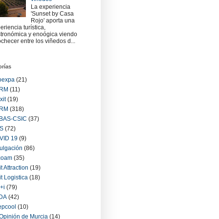
La experiencia
'Sunset by Casa
Rojo' aporta una
eriencia turística,
tronómica y enoógica viendo
checer entre los viñedos d...
orías
oexpa
(21)
RM
(11)
xit
(19)
RM
(318)
BAS-CSIC
(37)
S
(72)
VID 19
(9)
ulgación
(86)
coam
(35)
it Attraction
(19)
it Logistica
(18)
+i
(79)
IDA
(42)
epcool
(10)
Opinión de Murcia
(14)