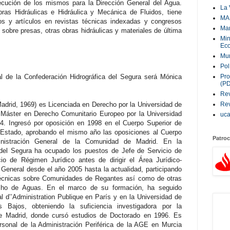
jecución de los mismos para la Dirección General del Agua.
La 
bras Hidráulicas e Hidráulica y Mecánica de Fluidos, tiene
MA
ros y artículos en revistas técnicas indexadas y congresos
Ma
 sobre presas, otras obras hidráulicas y materiales de última
Min
Eco
Mur
Pol
l de la Confederación Hidrográfica del Segura será Mónica
Pro
(P
Rev
drid, 1969) es Licenciada en Derecho por la Universidad de
Rev
Máster en Derecho Comunitario Europeo por la Universidad
uc
94. Ingresó por oposición en 1998 en el Cuerpo Superior de
l Estado, aprobando el mismo año las oposiciones al Cuerpo
Patroc
inistración General de la Comunidad de Madrid. En la
 del Segura ha ocupado los puestos de Jefe de Servicio de
o de Régimen Jurídico antes de dirigir el Área Jurídico-
 General desde el año 2005 hasta la actualidad, participando
técnicas sobre Comunidades de Regantes así como de otras
echo de Aguas. En el marco de su formación, ha seguido
l d’’Administration Publique en París y en la Universidad de
Bajos, obteniendo la suficiencia investigadora por la
e Madrid, donde cursó estudios de Doctorado en 1996. Es
sonal de la Administración Periférica de la AGE en Murcia