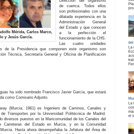
Dirección del organismo
Pla
de cuenca. Todos ellos
pro
son profesionales con una
dilatada experiencia en la
Administración General
del Estado y que conocen
Adolfo Mérida, Carlos Marco,
a la perfección el
o y Jesús García.
funcionamiento de la CHS.
del
Las cuatro unidades
La 
ntes de la Presidencia que componen este organismo son
Eco
ión Técnica, Secretaría General y Oficina de Planificación
aco
tra
Fed
Aguas ha sido nombrado Francisco Javier García, que estará
da como Comisario Adjunto.
Mur
La 
com
aray (Murcia, 1961) es Ingeniero de Caminos, Canales y
más
 de Transportes por la Universidad Politécnica de Madrid.
el 
 diversos puestos en la Mancomunidad de los Canales del
 de Carreteras del Estado en Murcia, y en la Comunidad
Murcia. Hasta ahora desempeñaba la Jefatura del Área de