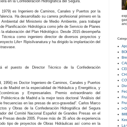
era en la Confederación Hidrográfica del Segura.
a, 1979) es Ingeniero de Caminos, Canales y Puertos por la
exp
alencia. Ha desarrollado su carrera profesional primero en la
gas
 Ambiental del Ministerio de Medio Ambiente, para trabajar
ano
 de Planificación Hidrológica como jefe de Servicio de Planes
n la elaboración del Plan Hidrológico. Desde 2015 desempeña
 Técnica como ingeniero director de diversos proyectos y
Categ
oyecto Life+ Ripisilvanatura y ha dirigido la implantación del
Ap
strasvase.
BO
Bre
CA
á el puesto de Director Técnico de la Confederación
CE
CH
CO
d, 1956) es Doctor Ingeniero de Caminos, Canales y Puertos
Div
ca de Madrid en la especialidad de Hidráulica y Energética, y
Fe
conómicas y Empresariales. Premio extraordinario del
Fru
Politécnica de Madrid a la mejor tesis doctoral “Análisis del
 frecuencias en las presas de arco-gravedad”. Carlos Marco
Fru
ctos y Obras de la Confederación Hidrográfica del Segura
I+D
ador del Comité Nacional Español de Grandes Presas en el
IM
de Presas desde 2005. Posee más de 35 años de experiencia
Ke
todo tipo de proyectos de Obras Hidráulicas así como en la
La 