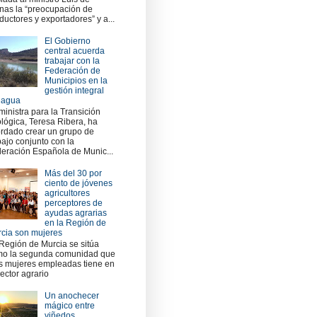
nas la “preocupación de
ductores y exportadores” y a...
El Gobierno
central acuerda
trabajar con la
Federación de
Municipios en la
gestión integral
 agua
ministra para la Transición
lógica, Teresa Ribera, ha
rdado crear un grupo de
bajo conjunto con la
eración Española de Munic...
Más del 30 por
ciento de jóvenes
agricultores
perceptores de
ayudas agrarias
en la Región de
cia son mujeres
Región de Murcia se sitúa
o la segunda comunidad que
 mujeres empleadas tiene en
sector agrario
Un anochecer
mágico entre
viñedos