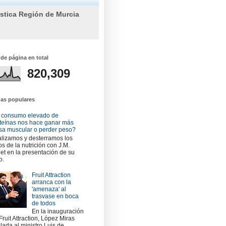
ística Región de Murcia
 de página en total
820,309
das populares
 consumo elevado de
teínas nos hace ganar más
a muscular o perder peso?
lizamos y desterramos los
os de la nutrición con J.M.
et en la presentación de su
o.
Fruit Attraction
arranca con la
'amenaza' al
trasvase en boca
de todos
En la inauguración
Fruit Attraction, López Miras
slada al ministro Luis de