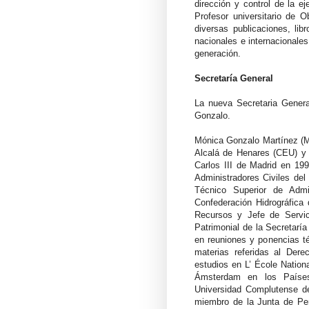
dirección y control de la e
Profesor universitario de O
diversas publicaciones, lib
nacionales e internacionales
generación.
Secretaría General
La nueva Secretaria Genera
Gonzalo.
Mónica Gonzalo Martínez (Ma
Alcalá de Henares (CEU) y 
Carlos III de Madrid en 19
Administradores Civiles de
Técnico Superior de Adm
Confederación Hidrográfica
Recursos y Jefe de Servici
Patrimonial de la Secretaría
en reuniones y ponencias 
materias referidas al Der
estudios en L’ École Nationa
Ámsterdam en los Países 
Universidad Complutense d
miembro de la Junta de Per