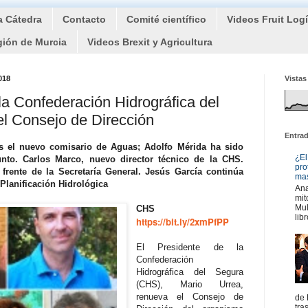
a Cátedra
Contacto
Comité científico
Videos Fruit Log
gión de Murcia
Videos Brexit y Agricultura
018
Vistas
la Confederación Hidrográfica del
l Consejo de Dirección
Entra
es el nuevo comisario de Aguas; Adolfo Mérida ha sido
¿El
nto. Carlos Marco, nuevo director técnico de la CHS.
pro
frente de la Secretaría General. Jesús García continúa
mas
 Planificación Hidrológica
Ana
mit
Mul
CHS
libr
https://bit.ly/2xmPfPP
El Presidente de la
Confederación
Hidrográfica del Segura
(CHS), Mario Urrea,
renueva el Consejo de
de 
tra