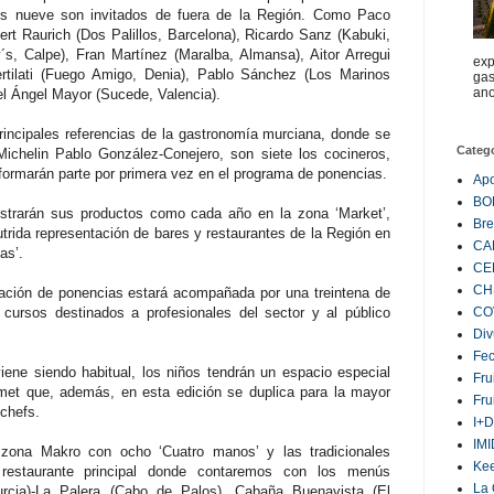
es nueve son invitados de fuera de la Región. Como Paco
ert Raurich (Dos Palillos, Barcelona), Ricardo Sanz (Kabuki,
´s, Calpe), Fran Martínez (Maralba, Almansa), Aitor Arregui
exp
Fertilati (Fuego Amigo, Denia), Pablo Sánchez (Los Marinos
gas
ano
l Ángel Mayor (Sucede, Valencia).
incipales referencias de la gastronomía murciana, donde se
Categ
Michelin Pablo González‐Conejero, son siete los cocineros,
formarán parte por primera vez en el programa de ponencias.
Ap
BO
trarán sus productos como cada año en la zona ‘Market’,
Bre
rida representación de bares y restaurantes de la Región en
CA
as’.
CE
CH
ción de ponencias estará acompañada por una treintena de
CO
 cursos destinados a profesionales del sector y al público
Div
Fe
ne siendo habitual, los niños tendrán un espacio especial
Fru
rmet que, además, en esta edición se duplica para la mayor
Fru
chefs.
I+D
IM
zona Makro con ocho ‘Cuatro manos’ y las tradicionales
Ke
restaurante principal donde contaremos con los menús
La 
rcia)‐La Palera (Cabo de Palos), Cabaña Buenavista (El