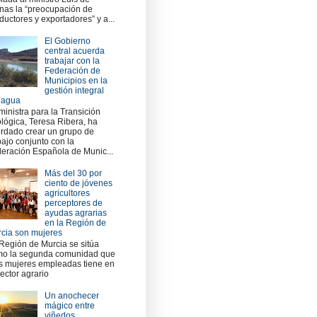
nas la “preocupación de
ductores y exportadores” y a...
El Gobierno
central acuerda
trabajar con la
Federación de
Municipios en la
gestión integral
 agua
ministra para la Transición
lógica, Teresa Ribera, ha
rdado crear un grupo de
bajo conjunto con la
eración Española de Munic...
Más del 30 por
ciento de jóvenes
agricultores
perceptores de
ayudas agrarias
en la Región de
cia son mujeres
Región de Murcia se sitúa
o la segunda comunidad que
 mujeres empleadas tiene en
sector agrario
Un anochecer
mágico entre
viñedos