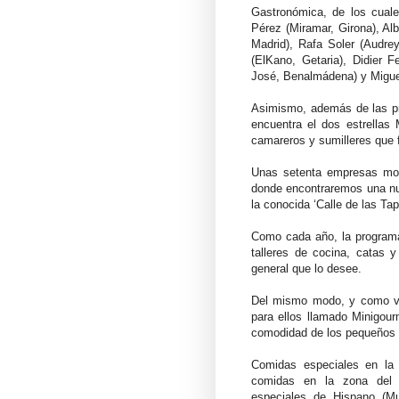
Gastronómica, de los cual
Pérez (Miramar, Girona), Alb
Madrid), Rafa Soler (Audrey
(ElKano, Getaria), Didier 
José, Benalmádena) y Migue
Asimismo, además de las pr
encuentra el dos estrellas 
camareros y sumilleres que 
Unas setenta empresas mos
donde encontraremos una nut
la conocida ‘Calle de las Tap
Como cada año, la programa
talleres de cocina, catas y
general que lo desee.
Del mismo modo, y como vie
para ellos llamado Minigou
comodidad de los pequeños 
Comidas especiales en la 
comidas en la zona del 
especiales de Hispano (Mu