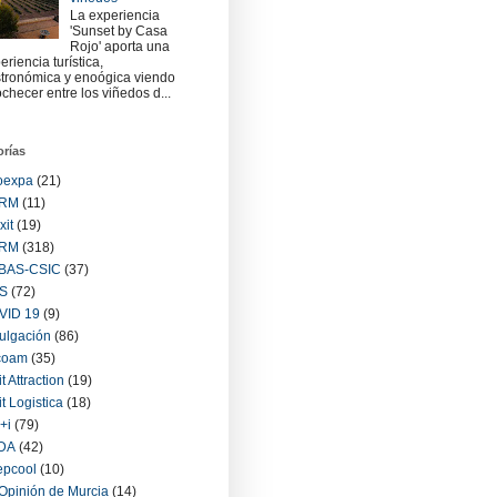
La experiencia
'Sunset by Casa
Rojo' aporta una
eriencia turística,
tronómica y enoógica viendo
checer entre los viñedos d...
orías
oexpa
(21)
RM
(11)
xit
(19)
RM
(318)
BAS-CSIC
(37)
S
(72)
VID 19
(9)
ulgación
(86)
coam
(35)
it Attraction
(19)
it Logistica
(18)
+i
(79)
IDA
(42)
epcool
(10)
Opinión de Murcia
(14)