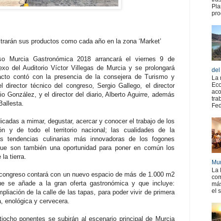
Pla
pro
rarán sus productos como cada año en la zona ‘Market’
eso Murcia Gastronómica 2018 arrancará el viernes 9 de
exo del Auditorio Víctor Villegas de Murcia y se prolongará
del
acto contó con la presencia de la consejera de Turismo y
La 
Eco
el director técnico del congreso, Sergio Gallego, el director
aco
o González, y el director del diario, Alberto Aguirre, además
tra
Ballesta.
Fed
dicadas a mimar, degustar, acercar y conocer el trabajo de los
n y de todo el territorio nacional; las cualidades de la
s tendencias culinarias más innovadoras de los fogones
que son también una oportunidad para poner en común los
la tierra.
Mur
La 
congreso contará con un nuevo espacio de más de 1.000 m2
com
ue se añade a la gran oferta gastronómica y que incluye:
más
el 
pliación de la calle de las tapas, para poder vivir de primera
a, enológica y cervecera.
iocho ponentes se subirán al escenario principal de Murcia