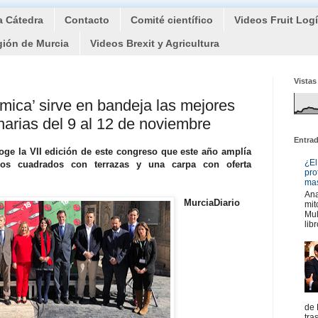
a Cátedra
Contacto
Comité científico
Videos Fruit Log
gión de Murcia
Videos Brexit y Agricultura
Vistas
mica’ sirve en bandeja las mejores
narias del 9 al 12 de noviembre
Entra
coge la VII edición de este congreso que este año amplía
¿El
os cuadrados con terrazas y una carpa con oferta
pro
mas
Ana
MurciaDiario
mit
Mul
libr
de 
tra