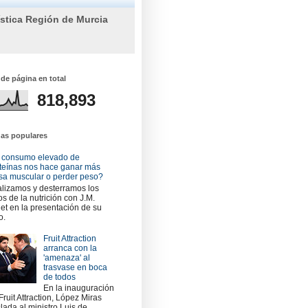
ística Región de Murcia
 de página en total
818,893
das populares
 consumo elevado de
teínas nos hace ganar más
a muscular o perder peso?
lizamos y desterramos los
os de la nutrición con J.M.
et en la presentación de su
o.
Fruit Attraction
arranca con la
'amenaza' al
trasvase en boca
de todos
En la inauguración
Fruit Attraction, López Miras
slada al ministro Luis de