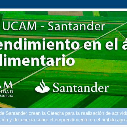
 Santander crean la Cátedra para la realización de activid
ación y docenccia sobre el emprendimiento en el ámbito agro