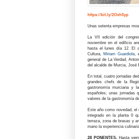
https://bit.ly/2Oxh5yp
Unas setenta empresas most
La VII edición del congr
noviembre en el edificio an
hasta el lunes día 12. El 
Cultura,
Miriam Guardiola
, 
general de La Verdad, Antoni
del alcalde de Murcia, José 
En total, cuatro jornadas de
grandes chefs de la Regió
gastronomía murciana y la
españoles; unas jornadas 
valores de la gastronomía de 
Este año como novedad, el 
integrado en la planta 0 q
terraza, zona de brasas y am
mano la experiencia culinari
28 PONENTES.
Hasta veint