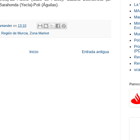
La 
Barahonda (Yecla)‐Poli (Águilas).
MA
Ma
Min
ntander
en
13:10
Eco
,
Región de Murcia
,
Zona Market
Mur
Pol
Pro
(P
Inicio
Entrada antigua
Rev
Rev
uc
Patroc