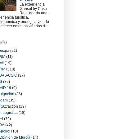
La experiencia
'Sunset by Casa
Rojo' aporta una
eriencia turística,
tronómica y enoógica viendo
checer entre los viñedos d...
orías
oexpa
(21)
RM
(11)
xit
(19)
RM
(318)
BAS-CSIC
(37)
S
(72)
VID 19
(9)
ulgación
(86)
coam
(35)
it Attraction
(19)
it Logistica
(18)
+i
(79)
IDA
(42)
epcool
(10)
Opinión de Murcia
(14)