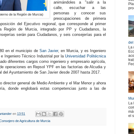
animándoles a "salir a la
Pla
calle, escuchar a las
pro
personas y conocer sus
ierno de la Región de Murcia)
preocupaciones de primera
sición del Ejecutivo regional, que corresponde al primer
la Región de Murcia, integrado por PP y Ciudadanos, la
nsejerías serán para Ciudadanos, y seis consejerías para el
del
La 
80 en el municipio de
San Javier
, en Murcia, y es Ingeniero
Eco
aco
e Ingeniero Técnico Industrial por la
Universidad Politécnica
tra
do diferentes cargos como ingeniero y empresario agrícola,
Fed
 de operaciones en Repsol YPF en las factorías de Alcudia y
al del Ayuntamiento de San Javier desde 2007 hasta 2017.
o director general de Medio Ambiente y el Mar Menor y ahora
ría, donde englobará estas competencias junto a las de
Mur
La 
com
más
ntander
en
13:51
el 
onsejero de Agricultura de Murcia