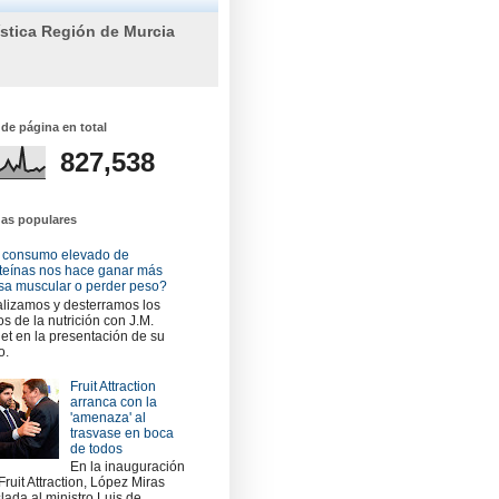
ística Región de Murcia
 de página en total
827,538
das populares
 consumo elevado de
teínas nos hace ganar más
a muscular o perder peso?
lizamos y desterramos los
os de la nutrición con J.M.
et en la presentación de su
o.
Fruit Attraction
arranca con la
'amenaza' al
trasvase en boca
de todos
En la inauguración
Fruit Attraction, López Miras
slada al ministro Luis de