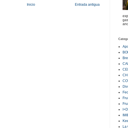
Inicio
Entrada antigua
exp
gas
ano
Categ
Ap
BO
Bre
CA
CE
CH
CO
Div
Fe
Fru
Fru
I+D
IM
Ke
La 