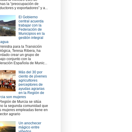
nas la “preocupación de
ductores y exportadores” y a...
El Gobierno
central acuerda
trabajar con la
Federación de
Municipios en la
gestión integral
 agua
ministra para la Transición
lógica, Teresa Ribera, ha
rdado crear un grupo de
bajo conjunto con la
eración Española de Munic...
Más del 30 por
ciento de jóvenes
agricultores
perceptores de
ayudas agrarias
en la Región de
cia son mujeres
Región de Murcia se sitúa
o la segunda comunidad que
 mujeres empleadas tiene en
sector agrario
Un anochecer
mágico entre
viñedos