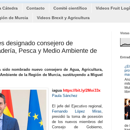
a Cátedra
Contacto
Comité científico
Videos Fruit Log
gión de Murcia
Videos Brexit y Agricultura
Vistas
es designado consejero de
adería, Pesca y Medio Ambiente de
Entra
¿El
 sido nombrado nuevo consejero de Agua, Agricultura,
pro
Ambiente de la Región de Murcia, sustituyendo a Miguel
mas
Ana
mit
Mul
iagua
https://bit.ly/2Moi33x
libr
Paula Sánchez
El jefe del Ejecutivo regional,
Fernando López Miras
,
presidió la toma de posesión
de los nuevos miembros del
de 
Consejo de Gobierno,
tra