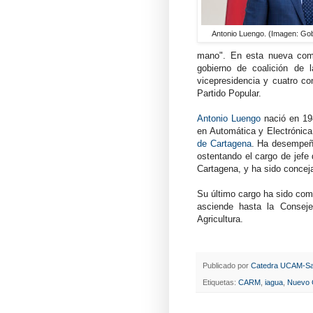
Antonio Luengo. (Imagen: Gob
mano". En esta nueva compo
gobierno de coalición de 
vicepresidencia y cuatro co
Partido Popular.
Antonio Luengo
nació en 19
en Automática y Electrónica 
de Cartagena
. Ha desempeña
ostentando el cargo de jefe
Cartagena, y ha sido concej
Su último cargo ha sido com
asciende hasta la Conseje
Agricultura.
Publicado por
Catedra UCAM-Sa
Etiquetas:
CARM
,
iagua
,
Nuevo C