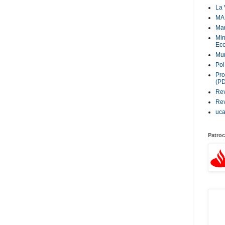
La 
MA
Ma
Min
Eco
Mur
Pol
Pro
(P
Rev
Rev
uc
Patroc