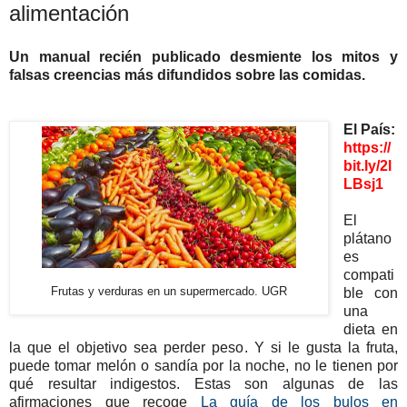
alimentación
Un manual recién publicado desmiente los mitos y
falsas creencias más difundidos sobre las comidas.
El País:
https://
bit.ly/2l
LBsj1
El
plátano
es
compati
Frutas y verduras en un supermercado.
UGR
ble con
una
dieta en
la que el objetivo sea perder peso. Y si le gusta la fruta,
puede tomar melón o sandía por la noche, no le tienen por
qué resultar indigestos. Estas son algunas de las
afirmaciones que recoge
La guía de los bulos en