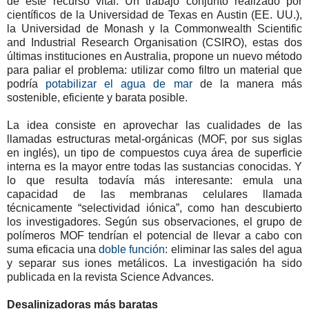
de este recurso vital. Un trabajo conjunto realizado por
científicos de la Universidad de Texas en Austin (EE. UU.),
la Universidad de Monash y la Commonwealth Scientific
and Industrial Research Organisation (CSIRO), estas dos
últimas instituciones en Australia, propone un nuevo método
para paliar el problema: utilizar como filtro un material que
podría
potabilizar el agua de mar
de la manera más
sostenible, eficiente y barata posible.
La idea consiste en aprovechar las cualidades de las
llamadas estructuras metal-orgánicas (MOF, por sus siglas
en inglés), un tipo de compuestos cuya área de superficie
interna es la mayor entre todas las sustancias conocidas. Y
lo que resulta todavía más interesante: emula una
capacidad de las membranas celulares llamada
técnicamente “selectividad iónica”, como han descubierto
los investigadores. Según sus observaciones, el grupo de
polímeros MOF tendrían el potencial de llevar a cabo con
suma eficacia una
doble función
: eliminar las sales del agua
y separar sus iones metálicos. La investigación ha sido
publicada en la revista Science Advances.
Desalinizadoras más baratas