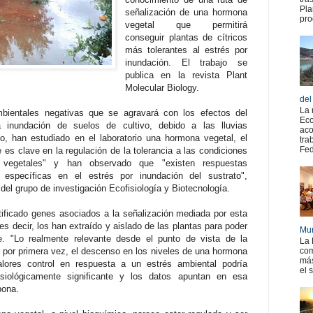
Pla
señalización de una hormona
pro
vegetal que permitirá
conseguir plantas de cítricos
más tolerantes al estrés por
inundación. El trabajo se
publica en la revista Plant
Molecular Biology.
del
La 
bientales negativas que se agravará con los efectos del
Eco
a inundación de suelos de cultivo, debido a las lluvias
aco
vo, han estudiado en el laboratorio una hormona vegetal, el
tra
Fed
es clave en la regulación de la tolerancia a las condiciones
 vegetales" y han observado que "existen respuestas
específicas en el estrés por inundación del sustrato",
el grupo de investigación Ecofisiología y Biotecnología.
tificado genes asociados a la señalización mediada por esta
s decir, los han extraído y aislado de las plantas para poder
Mur
e. "Lo realmente relevante desde el punto de vista de la
La 
, por primera vez, el descenso en los niveles de una hormona
com
más
alores control en respuesta a un estrés ambiental podría
el 
fisiológicamente significante y los datos apuntan en esa
bona.