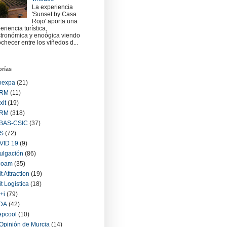
La experiencia
'Sunset by Casa
Rojo' aporta una
eriencia turística,
tronómica y enoógica viendo
checer entre los viñedos d...
orías
oexpa
(21)
RM
(11)
xit
(19)
RM
(318)
BAS-CSIC
(37)
S
(72)
VID 19
(9)
ulgación
(86)
coam
(35)
it Attraction
(19)
it Logistica
(18)
+i
(79)
IDA
(42)
epcool
(10)
Opinión de Murcia
(14)