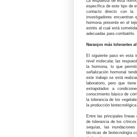
La respuesta de esta hormon
específica de este tipo de 
contacto directo con la 
investigadores encuentran 
hormona presente en el tejid
estrés al cual está sometida
adecuadas para combatirlo.
Naranjos más tolerantes al
El siguiente paso en esta i
nivel molecular, las respue
la hormona, lo que permit
señalización hormonal tend
este trabajo se está realiza
laboratorio, pero que tien
extrapolados a condicione
conocimiento básico de cómo
la tolerancia de los vegetale
la producción biotecnológica
Entre las principales línea
de tolerancia de los cítrico
sequías, las inundaciones
técnicas de biotecnología c