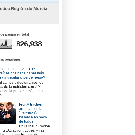
ística Región de Murcia
 de página en total
826,938
das populares
 consumo elevado de
teínas nos hace ganar más
a muscular o perder peso?
lizamos y desterramos los
os de la nutrición con J.M.
et en la presentación de su
o.
Fruit Attraction
arranca con la
'amenaza' al
trasvase en boca
de todos
En la inauguración
Fruit Attraction, López Miras
slada al ministro Luis de