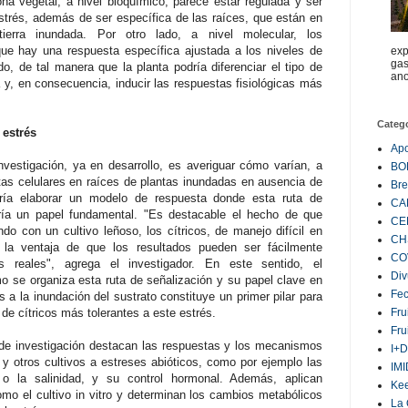
a vegetal, a nivel bioquímico, parece estar regulada y ser
estrés, además de ser específica de las raíces, que están en
tierra inundada. Por otro lado, a nivel molecular, los
que hay una respuesta específica ajustada a los niveles de
exp
gas
o, de tal manera que la planta podría diferenciar el tipo de
ano
 y, en consecuencia, inducir las respuestas fisiológicas más
Categ
 estrés
Ap
nvestigación, ya en desarrollo, es averiguar cómo varían, a
BO
stas celulares en raíces de plantas inundadas en ausencia de
Bre
iría elaborar un modelo de respuesta donde esta ruta de
CA
ría un papel fundamental. "Es destacable el hecho de que
CE
ndo con un cultivo leñoso, los cítricos, de manejo difícil en
CH
e la ventaja de que los resultados pueden ser fácilmente
CO
s reales", agrega el investigador. En este sentido, el
Div
 se organiza esta ruta de señalización y su papel clave en
Fe
s a la inundación del sustrato constituye un primer pilar para
 de cítricos más tolerantes a este estrés.
Fru
Fru
s de investigación destacan las respuestas y los mecanismos
I+D
s y otros cultivos a estreses abióticos, como por ejemplo las
IM
 o la salinidad, y su control hormonal. Además, aplican
Ke
omo el cultivo in vitro y determinan los cambios metabólicos
La 