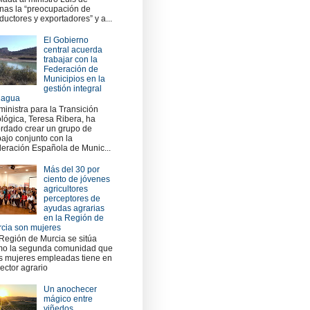
nas la “preocupación de
ductores y exportadores” y a...
El Gobierno
central acuerda
trabajar con la
Federación de
Municipios en la
gestión integral
 agua
ministra para la Transición
lógica, Teresa Ribera, ha
rdado crear un grupo de
bajo conjunto con la
eración Española de Munic...
Más del 30 por
ciento de jóvenes
agricultores
perceptores de
ayudas agrarias
en la Región de
cia son mujeres
Región de Murcia se sitúa
o la segunda comunidad que
 mujeres empleadas tiene en
sector agrario
Un anochecer
mágico entre
viñedos