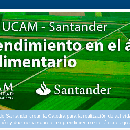
 Santander crean la Cátedra para la realización de activid
ación y docenccia sobre el emprendimiento en el ámbito agro