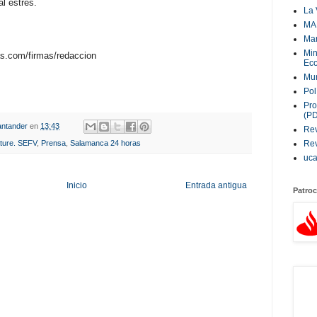
al estrés.
La 
MA
Ma
Min
s.com/firmas/redaccion
Eco
Mur
Pol
Pro
(P
ntander
en
13:43
Rev
Rev
ture. SEFV
,
Prensa
,
Salamanca 24 horas
uc
Inicio
Entrada antigua
Patroc