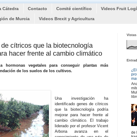
a Cátedra
Contacto
Comité científico
Videos Fruit Log
gión de Murcia
Videos Brexit y Agricultura
Vistas
 de cítricos que la biotecnología
ra hacer frente al cambio climático
Entra
dia hormonas vegetales para conseguir plantas más
¿El
undación de los suelos de los cultivos.
pro
mas
Ana
mit
Mul
libr
Una investigación ha
identificado genes de cítricos
que la biotecnología podría
mejorar para hacer frente al
cambio climático. El trabajo
liderado por el profesor Vicent
Arbona avanza en el
de 
conocimiento de una ruta de
tra