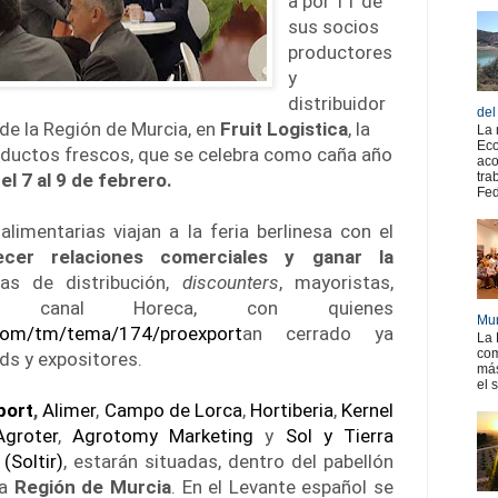
a por 11 de
sus socios
productores
y
distribuidor
del
de la Región de Murcia, en
Fruit Logistica
, la
La 
Eco
oductos frescos, que se celebra como caña año
aco
el 7 al 9 de febrero.
tra
Fed
imentarias viajan a la feria berlinesa con el
lecer relaciones comerciales y ganar la
s de distribución,
discounters
, mayoristas,
 y canal Horeca, con quienes
Mur
o.com/tm/tema/174/proexport
an cerrado ya
La 
com
ds y expositores.
más
el 
port
,
Alimer
,
Campo de Lorca
,
Hortiberia
,
Kernel
Agroter
,
Agrotomy Marketing
y
Sol y Tierra
Soltir)
, estarán situadas, dentro del pabellón
la
Región de Murcia
. En el Levante español se