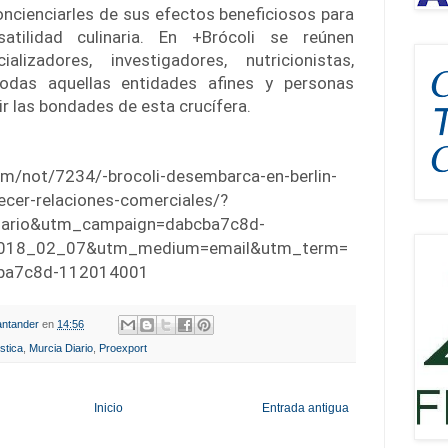
ncienciarles de sus efectos beneficiosos para
atilidad culinaria. En +Brócoli se reúnen
ializadores, investigadores, nutricionistas,
odas aquellas entidades afines y personas
ir las bondades de esta crucífera.
com/not/7234/-brocoli-desembarca-en-berlin-
ecer-relaciones-comerciales/?
iario&utm_campaign=dabcba7c8d-
018_02_07&utm_medium=email&utm_term=
ba7c8d-112014001
ntander
en
14:56
istica
,
Murcia Diario
,
Proexport
Inicio
Entrada antigua