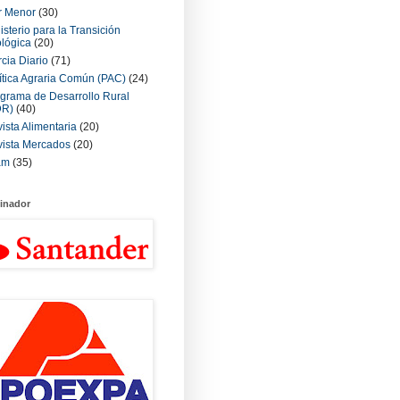
r Menor
(30)
isterio para la Transición
lógica
(20)
cia Diario
(71)
ítica Agraria Común (PAC)
(24)
grama de Desarrollo Rural
DR)
(40)
ista Alimentaria
(20)
ista Mercados
(20)
am
(35)
inador