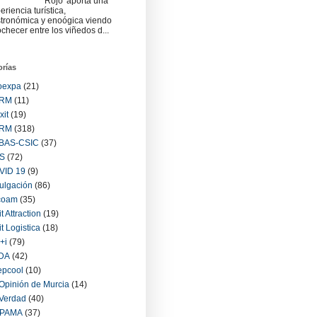
Rojo' aporta una
eriencia turística,
tronómica y enoógica viendo
checer entre los viñedos d...
orías
oexpa
(21)
RM
(11)
xit
(19)
RM
(318)
BAS-CSIC
(37)
S
(72)
VID 19
(9)
ulgación
(86)
coam
(35)
it Attraction
(19)
it Logistica
(18)
+i
(79)
IDA
(42)
epcool
(10)
Opinión de Murcia
(14)
Verdad
(40)
PAMA
(37)