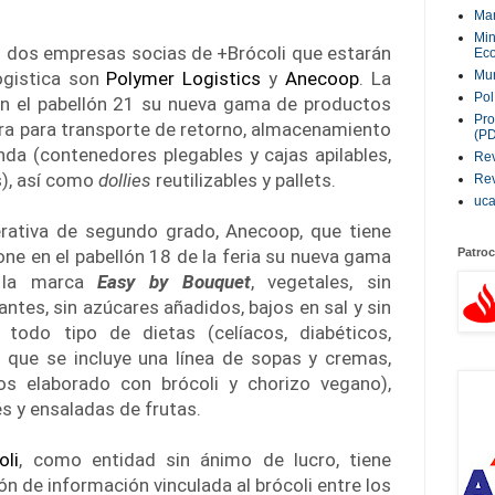
Ma
Min
as dos empresas socias de +Brócoli que estarán
Eco
ogistica son
Polymer Logistics
y
Anecoop
. La
Mur
Pol
en el pabellón 21 su nueva gama de productos
Pro
ra para transporte de retorno, almacenamiento
(P
nda (contenedores plegables y cajas apilables,
Rev
s), así como
dollies
reutilizables y pallets.
Rev
uc
rativa de segundo grado, Anecoop, que tiene
one en el pabellón 18 de la feria su nueva gama
Patroc
o la marca
Easy by Bouquet
, vegetales, sin
ntes, sin azúcares añadidos, bajos en sal y sin
 todo tipo de dietas (celíacos, diabéticos,
s que se incluye una línea de sopas y cremas,
os elaborado con brócoli y chorizo vegano),
és y ensaladas de frutas.
oli
, como entidad sin ánimo de lucro, tiene
n de información vinculada al brócoli entre los