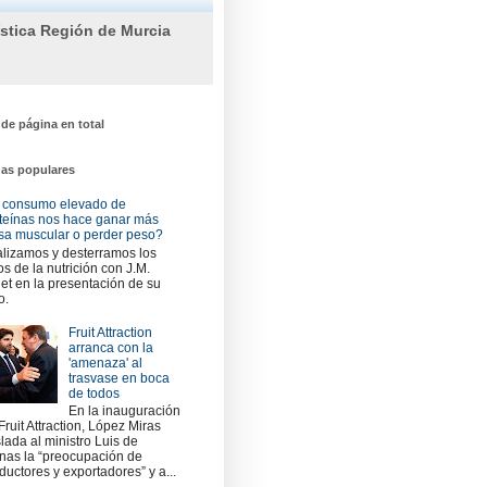
ística Región de Murcia
 de página en total
das populares
 consumo elevado de
teínas nos hace ganar más
a muscular o perder peso?
lizamos y desterramos los
os de la nutrición con J.M.
et en la presentación de su
o.
Fruit Attraction
arranca con la
'amenaza' al
trasvase en boca
de todos
En la inauguración
Fruit Attraction, López Miras
slada al ministro Luis de
nas la “preocupación de
ductores y exportadores” y a...