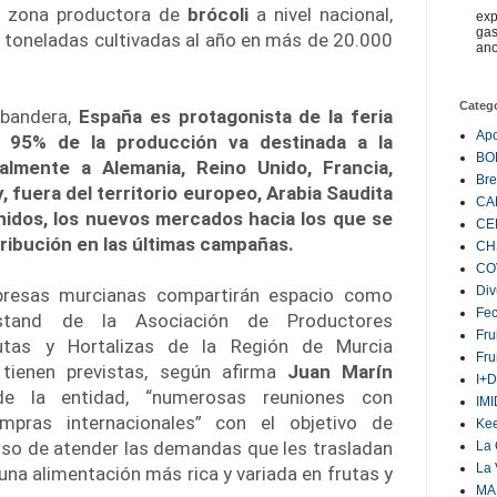
al zona productora de
brócoli
a nivel nacional,
exp
gas
 toneladas cultivadas al año en más de 20.000
ano
Categ
 bandera,
España es protagonista de la feria
Ap
l 95% de la producción va destinada a la
BO
palmente a Alemania, Reino Unido, Francia,
Bre
y, fuera del territorio europeo, Arabia Saudita
CA
nidos, los nuevos mercados hacia los que se
CE
tribución en las últimas campañas.
CH
CO
Div
presas murcianas compartirán espacio como
Fe
stand de la Asociación de Productores
Fru
utas y Hortalizas de la Región de Murcia
Fru
s tienen previstas, según afirma
Juan Marín
I+D
de la entidad, “numerosas reuniones con
IM
mpras internacionales” con el objetivo de
Ke
so de atender las demandas que les trasladan
La 
La 
na alimentación más rica y variada en frutas y
MA