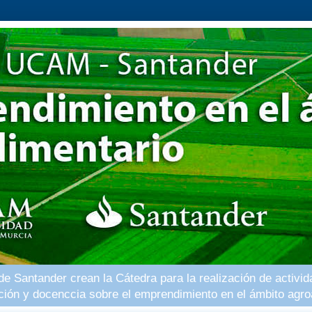
 Santander crean la Cátedra para la realización de activid
ación y docenccia sobre el emprendimiento en el ámbito agro