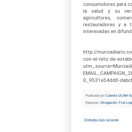
consumidores para co
la salud y su vers
agricultores, comerc
restauradores y a t
interesadas en difund
http://murciadiario.
con-el-reto-de-establ
utm_source=Murciad
EMAIL_CAMPAIGN_2
0_9531e54dd0-dabc
Publicado por
Catedra UCAM-Sa
Etiquetas:
Divulgación
,
Fruit Log
Entrada más reciente