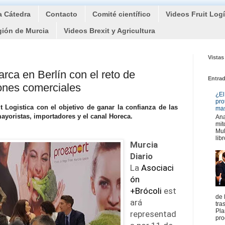
a Cátedra
Contacto
Comité científico
Videos Fruit Log
gión de Murcia
Videos Brexit y Agricultura
Vistas
rca en Berlín con el reto de
Entra
iones comerciales
¿El
pro
t Logistica con el objetivo de ganar la confianza de las
mas
ayoristas, importadores y el canal Horeca.
Ana
mit
Mul
libr
Murcia
Diario
La
Asociaci
ón
+Brócoli
est
de 
ará
tra
Pla
representad
pro