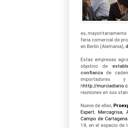
es, mayoritariamente 
feria comercial de pr
en Berlín (Alemania),
d
Estas empresas agroal
objetivo de
estab
confianza
de cadena
importadores
h
http://murciadiari
reuniones en sus stan
Nueve de ellas,
Proex
Expert
,
Mercagrisa
,
Campo de Cartagena (
18, en el espacio de 