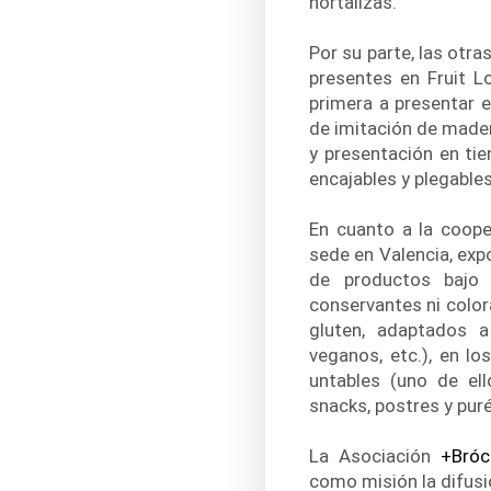
hortalizas.
Por su parte, las otr
presentes en Fruit L
primera a presentar 
de imitación de made
y presentación en tie
encajables y plegable
En cuanto a la coope
sede en Valencia, exp
de productos baj
conservantes ni colora
gluten, adaptados a
veganos, etc.), en lo
untables (uno de ell
snacks, postres y pur
La Asociación
+Bróc
como misión la difusió