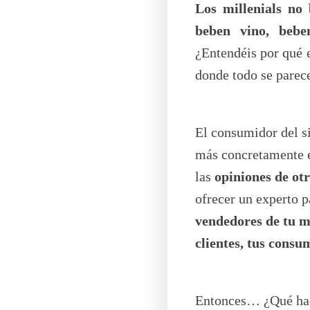
Los millenials no
beben vino, beb
¿Entendéis por qué 
donde todo se parec
El consumidor del s
más concretamente en
las
opiniones de ot
ofrecer un experto 
vendedores de tu m
clientes, tus consu
Entonces… ¿Qué hac