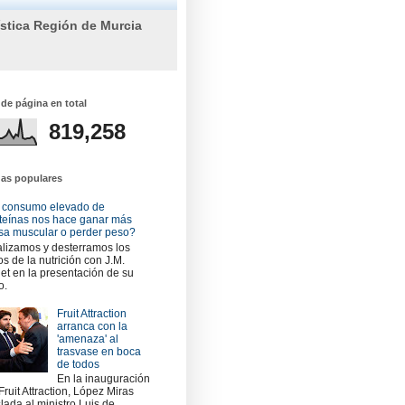
ística Región de Murcia
 de página en total
819,258
das populares
 consumo elevado de
teínas nos hace ganar más
a muscular o perder peso?
lizamos y desterramos los
os de la nutrición con J.M.
et en la presentación de su
o.
Fruit Attraction
arranca con la
'amenaza' al
trasvase en boca
de todos
En la inauguración
Fruit Attraction, López Miras
slada al ministro Luis de