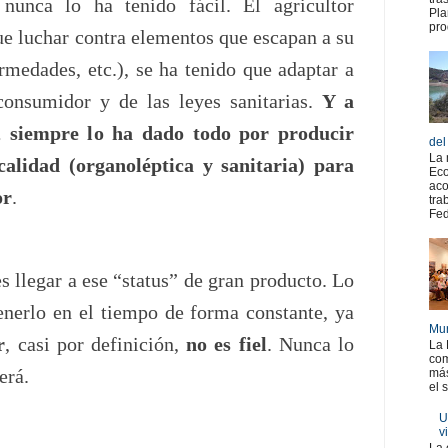
 nunca lo ha tenido fácil. El agricultor
Pla
pro
ue luchar contra elementos que escapan a su
rmedades, etc.), se ha tenido que adaptar a
consumidor y de las leyes sanitarias.
Y a
o, siempre lo ha dado todo por producir
del
La 
calidad (organoléptica y sanitaria) para
Eco
aco
or
.
tra
Fed
es llegar a ese “status” de gran producto. Lo
enerlo en el tiempo de forma constante, ya
Mur
r
, casi por definición,
no es fiel
. Nunca lo
La 
com
erá.
más
el 
U
v