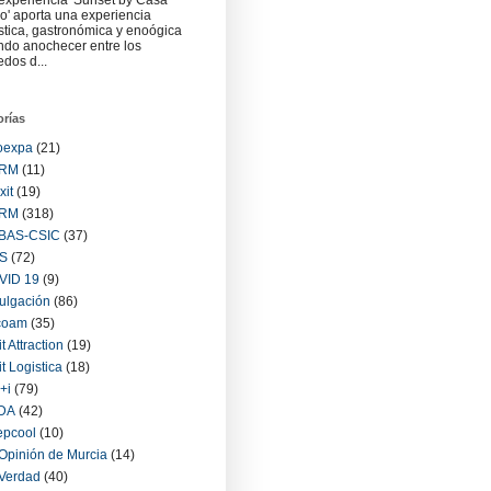
experiencia 'Sunset by Casa
o' aporta una experiencia
ística, gastronómica y enoógica
ndo anochecer entre los
edos d...
orías
oexpa
(21)
RM
(11)
xit
(19)
RM
(318)
BAS-CSIC
(37)
S
(72)
VID 19
(9)
ulgación
(86)
coam
(35)
it Attraction
(19)
it Logistica
(18)
+i
(79)
IDA
(42)
epcool
(10)
Opinión de Murcia
(14)
Verdad
(40)