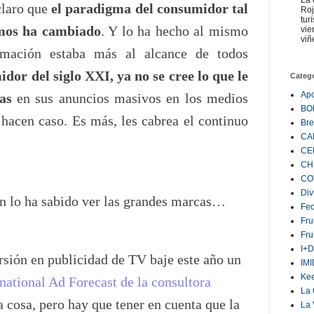
La 
claro que
el paradigma del consumidor tal
Roj
tur
mos ha cambiado
. Y lo ha hecho al mismo
vie
viñ
rmación estaba más al alcance de todos
dor del siglo XXI, ya no se cree lo que le
Categ
Ap
as
en sus anuncios masivos en los medios
BO
 hacen caso. Es más, les cabrea el continuo
Bre
CA
CE
CH
CO
Div
ón lo ha sabido ver las grandes marcas…
Fe
Fru
Fru
I+D
rsión en publicidad de TV baje este año un
IM
Ke
rnational Ad Forecast de la consultora
La 
a cosa, pero hay que tener en cuenta que la
La 