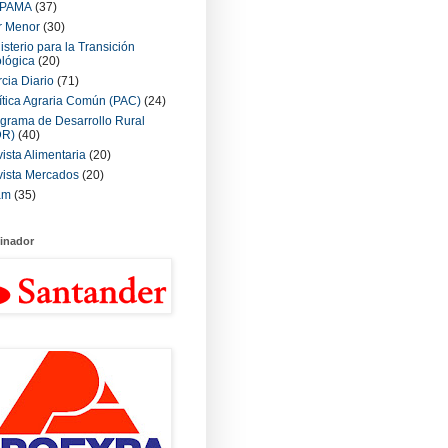
PAMA
(37)
r Menor
(30)
isterio para la Transición
lógica
(20)
cia Diario
(71)
ítica Agraria Común (PAC)
(24)
grama de Desarrollo Rural
DR)
(40)
ista Alimentaria
(20)
ista Mercados
(20)
am
(35)
inador