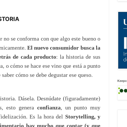
STORIA
 no se conforma con que algo este bueno o
ómicamente.
El nuevo consumidor busca la
etrás de cada producto
: la historia de sus
a, o cómo se hace ese vino que está a punto
e saber cómo se debe degustar ese queso.
Keepc
istoria. Dásela. Desnúdate (figuradamente)
s, esto genera
confianza
, un punto muy
fidelización. Es la hora del
Storytelling, y
alimentario hay mucho que contar (y que