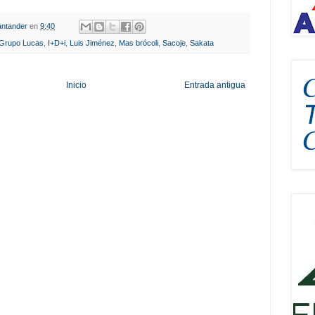
ntander
en
9:40
Grupo Lucas
,
I+D+i
,
Luis Jiménez
,
Mas brócoli
,
Sacoje
,
Sakata
Inicio
Entrada antigua