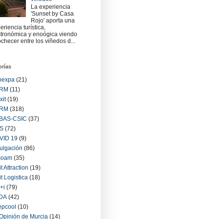
La experiencia
'Sunset by Casa
Rojo' aporta una
eriencia turística,
tronómica y enoógica viendo
checer entre los viñedos d...
orías
oexpa
(21)
RM
(11)
xit
(19)
RM
(318)
BAS-CSIC
(37)
S
(72)
VID 19
(9)
ulgación
(86)
coam
(35)
it Attraction
(19)
it Logistica
(18)
+i
(79)
IDA
(42)
epcool
(10)
Opinión de Murcia
(14)