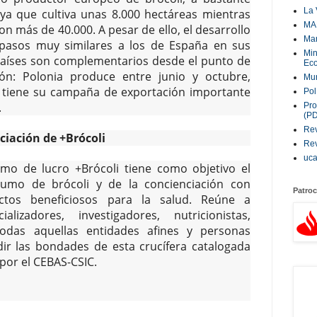
La 
 ya que cultiva unas 8.000 hectáreas mientras
MA
n más de 40.000. A pesar de ello, el desarrollo
Ma
ue pasos muy similares a los de España en sus
Min
aíses son complementarios desde el punto de
Eco
ión: Polonia produce entre junio y octubre,
Mur
 tiene su campaña de exportación importante
Pol
.
Pro
(P
Rev
ciación de +Brócoli
Rev
uc
imo de lucro +Brócoli tiene como objetivo el
umo de brócoli y de la concienciación con
Patroc
ctos beneficiosos para la salud. Reúne a
ializadores, investigadores, nutricionistas,
odas aquellas entidades afines y personas
dir las bondades de esta crucífera catalogada
por el CEBAS-CSIC.