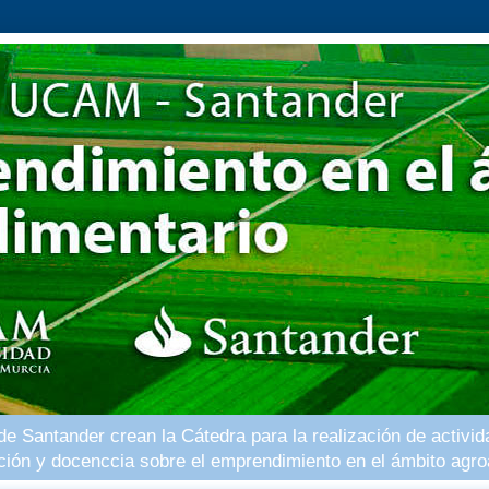
 Santander crean la Cátedra para la realización de activid
ación y docenccia sobre el emprendimiento en el ámbito agro