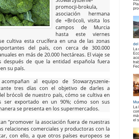
Pla
promocji-brokula,
pro
asociación hermana
de +Brócoli, visita los
campos de Murcia
hasta este viernes
 cultiva esta crucífera en una de las zonas
del
portantes del país, con cerca de 300.000
La 
anuales en más de 20.000 hectáreas. El viaje se
Eco
aco
 después de que la entidad española fuera
tra
Fed
 en su país.
 acompañan al equipo de Stowarzyszenie-
rante tres días con el objetivo de darles a
l brócoli de nuestro país, cómo se cultiva en
s ser exportado en un 90%; cómo son sus
Mur
La 
manera se presenta en los supermercados.
com
más
el 
an “promover la asociación fuera de nuestras
as relaciones comerciales y productoras con la
tar, con ello, a que otros países europeos se