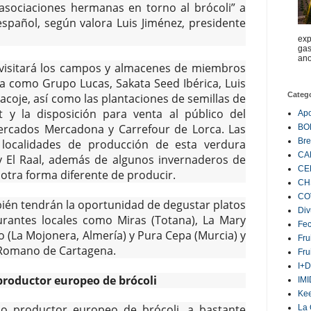
sociaciones hermanas en torno al brócoli” a
español, según valora Luis Jiménez, presidente
exp
gas
ano
 visitará los campos y almacenes de miembros
a como Grupo Lucas, Sakata Seed Ibérica, Luis
Categ
 Sacoje, así como las plantaciones de semillas de
t y la disposición para venta al público del
Ap
rcados Mercadona y Carrefour de Lorca. Las
BO
Bre
 localidades de producción de esta verdura
CA
 El Raal, además de algunos invernaderos de
CE
otra forma diferente de producir.
CH
CO
ién tendrán la oportunidad de degustar platos
Div
urantes locales como Miras (Totana), La Mary
Fe
o (La Mojonera, Almería) y Pura Cepa (Murcia) y
Fru
 Romano de Cartagena.
Fru
I+D
productor europeo de brócoli
IM
Ke
do productor europeo de brócoli, a bastante
La 