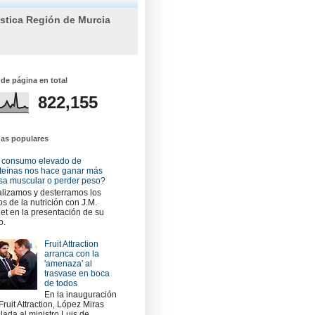
ística Región de Murcia
 de página en total
822,155
das populares
 consumo elevado de
teínas nos hace ganar más
a muscular o perder peso?
lizamos y desterramos los
os de la nutrición con J.M.
et en la presentación de su
o.
Fruit Attraction
arranca con la
'amenaza' al
trasvase en boca
de todos
En la inauguración
Fruit Attraction, López Miras
slada al ministro Luis de