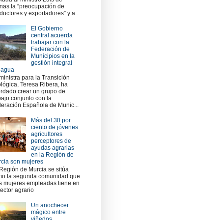
nas la “preocupación de
ductores y exportadores” y a...
El Gobierno
central acuerda
trabajar con la
Federación de
Municipios en la
gestión integral
 agua
ministra para la Transición
lógica, Teresa Ribera, ha
rdado crear un grupo de
bajo conjunto con la
eración Española de Munic...
Más del 30 por
ciento de jóvenes
agricultores
perceptores de
ayudas agrarias
en la Región de
cia son mujeres
Región de Murcia se sitúa
o la segunda comunidad que
 mujeres empleadas tiene en
sector agrario
Un anochecer
mágico entre
viñedos