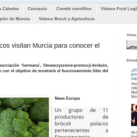
a Cátedra
Contacto
Comité científico
Videos Fruit Log
gión de Murcia
Videos Brexit y Agricultura
Vistas
cos visitan Murcia para conocer el
Entra
sociación ‘hermana’, Stowarzyszenie-promocji-brokulo,
¿El
o con el objetivo de mostrarle el funcionamiento líder del
pro
mas
Ana
mit
Mul
libr
News Europa
Un grupo de 11
productores de
brócoli polacos
pertenecientes a
de 
Stowarzyszenie-
tra