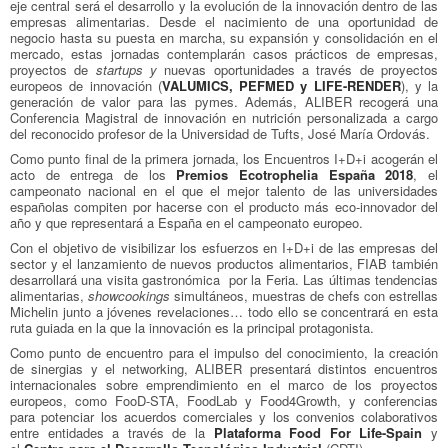
eje central será el desarrollo y la evolución de la innovación dentro de las
empresas alimentarias. Desde el nacimiento de una oportunidad de
negocio hasta su puesta en marcha, su expansión y consolidación en el
mercado, estas jornadas contemplarán casos prácticos de empresas,
proyectos de
startups y
nuevas oportunidades a través de proyectos
europeos de innovación (
VALUMICS, PEFMED y LIFE-RENDER
), y la
generación de valor para las pymes. Además, ALIBER recogerá una
Conferencia Magistral de innovación en nutrición personalizada a cargo
del reconocido profesor de la Universidad de Tufts, José María Ordovás.
Como punto final de la primera jornada, los Encuentros I+D+i acogerán el
acto de entrega de los
Premios Ecotrophelia España 2018
, el
campeonato nacional en el que el mejor talento de las universidades
españolas compiten por hacerse con el producto más eco-innovador del
año y que representará a España en el campeonato europeo.
Con el objetivo de visibilizar los esfuerzos en I+D+i de las empresas del
sector y el lanzamiento de nuevos productos alimentarios, FIAB también
desarrollará una visita gastronómica por la Feria. Las últimas tendencias
alimentarias,
showcookings
simultáneos, muestras de chefs con estrellas
Michelin junto a jóvenes revelaciones… todo ello se concentrará en esta
ruta guiada en la que la innovación es la principal protagonista.
Como punto de encuentro para el impulso del conocimiento, la creación
de sinergias y el networking, ALIBER presentará distintos encuentros
internacionales sobre emprendimiento en el marco de los proyectos
europeos, como FooD-STA, FoodLab y Food4Growth, y conferencias
para potenciar los acuerdos comerciales y los convenios colaborativos
entre entidades a través de la
Plataforma Food For Life-Spain
y