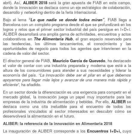
abril). Así,
ALIBER 2018
será la gran apuesta de FIAB en este campo,
donde la innovación se destaca como un eje estratégico de colaboración,
desarrollo y
networking
dentro de la feria internacional.
Bajo el lema
“Lo que nadie ve donde todos miran”
,
FIAB llega a
Barcelona con un completo programa desde el que se profundizará en los
logros y retos que el primer sector industrial del país persigue en I+D+i.
ALIBER desarrollará una amplia gama de actividades, encuentros y actos
colaborativos en
The Alimentaria Hub
, el gran espacio reservado para
las tendencias, los últimos lanzamientos, el conocimiento y las
oportunidades de negocio para todos los agentes que intervienen en la
cadena de valor del sector.
El director general de FIAB,
Mauricio García de Quevedo
, ha destacado
el valor de contar con una industria preparada y moderna que esté a la
altura de los consumidores para atender a sus necesidades y liderar la
economía del país. “
La innovación debe ser el pilar en el que debemos
apoyarnos para llegar más lejos y avanzar de una manera más rápida y
eficiente”
, ha añadido.
En un sector donde la diferenciación es una exigencia para competir en el
mercado global, la innovación juega un papel muy importante para las
empresas de la industria de alimentación y bebidas. Por ello,
ALIBER
se
destaca como una cita ineludible para el encuentro de todos los
profesionales vinculados al sector interesados en descubrir cómo se
desenvolverá la alimentación en el futuro.
ALIBER: la referencia de la innovación en Alimentaria 2018
La inauguración de ALIBER corresponde a los
Encuentros I+D+i,
cuyo