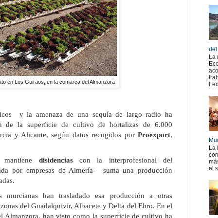
del
La 
Eco
aco
tra
rato en Los Guiraos, en la comarca del Almanzora
Fed
dricos y la amenaza de una sequía de largo radio ha
 de la superficie de cultivo de hortalizas de 6.000
rcia y Alicante, según datos recogidos por
Proexport
,
Mur
La 
com
 mantiene
disidencias
con la interprofesional del
más
el 
ada por empresas de Almería- suma una producción
adas.
 murcianas han trasladado esa producción a otras
 zonas del Guadalquivir, Albacete y Delta del Ebro. En el
el Almanzora, han visto como la superficie de cultivo ha