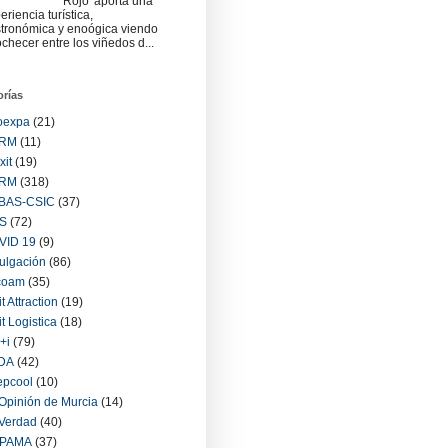
Rojo' aporta una
eriencia turística,
tronómica y enoógica viendo
checer entre los viñedos d...
orías
oexpa
(21)
RM
(11)
xit
(19)
RM
(318)
BAS-CSIC
(37)
S
(72)
VID 19
(9)
ulgación
(86)
coam
(35)
it Attraction
(19)
it Logistica
(18)
+i
(79)
IDA
(42)
epcool
(10)
Opinión de Murcia
(14)
Verdad
(40)
PAMA
(37)