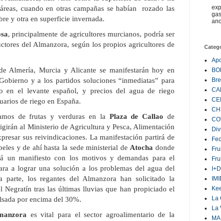
exp
táreas, cuando en otras campañas se habían rozado las
gas
ibre y otra en superficie invernada.
ano
osa
, principalmente de agricultores murcianos, podría ser
ctores del Almanzora, según los propios agricultores de
Categ
Ap
de Almería, Murcia y Alicante se manifestarán hoy en
BO
Bre
Gobierno y a los partidos soluciones “inmediatas” para
CA
ico en el levante español, y precios del agua de riego
CE
suarios de riego en España.
CH
ramos de frutas y verduras en la
Plaza de Callao
de
CO
girán al Ministerio de Agricultura y Pesca, Alimentación
Div
resar sus reivindicaciones. La manifestación partirá de
Fe
beles y de ahí hasta la sede ministerial de
Atocha
donde
Fru
erá un manifiesto con los motivos y demandas para el
Fru
ra a lograr una solución a los problemas del agua del
I+D
a parte, los regantes del Almanzora han solicitado la
IM
Ke
l Negratín tras las últimas lluvias que han propiciado el
La 
lsada por encima del 30%.
La 
lmanzora
es vital para el sector agroalimentario de la
MA