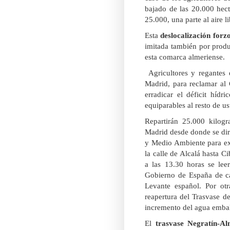
bajado de las 20.000 hec
25.000, una parte al aire l
Esta
deslocalización forz
imitada también por produ
esta comarca almeriense.
Agricultores y regantes 
Madrid, para reclamar al 
erradicar el déficit hídr
equiparables al resto de u
Repartirán 25.000 kilog
Madrid desde donde se diri
y Medio Ambiente para exp
la calle de Alcalá hasta Ci
a las 13.30 horas se le
Gobierno de España de ca
Levante español. Por otr
reapertura del Trasvase de
incremento del agua emba
El
trasvase Negratín-A