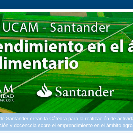
 Santander crean la Cátedra para la realización de activid
ación y docenccia sobre el emprendimiento en el ámbito agro