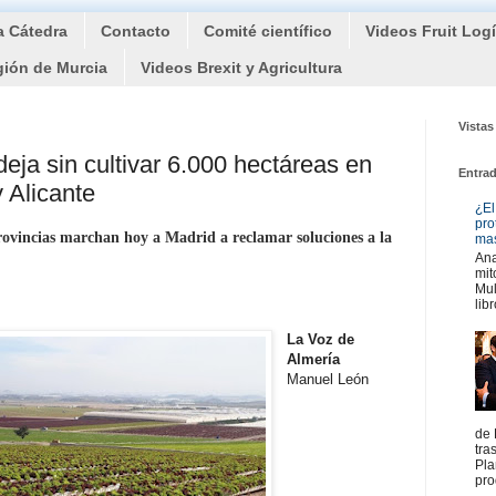
a Cátedra
Contacto
Comité científico
Videos Fruit Log
gión de Murcia
Videos Brexit y Agricultura
Vistas
deja sin cultivar 6.000 hectáreas en
Entra
 Alicante
¿El
pro
provincias marchan hoy a Madrid a reclamar soluciones a la
mas
Ana
mit
Mul
libr
La Voz de
Almería
Manuel León
de 
tra
Pla
pro