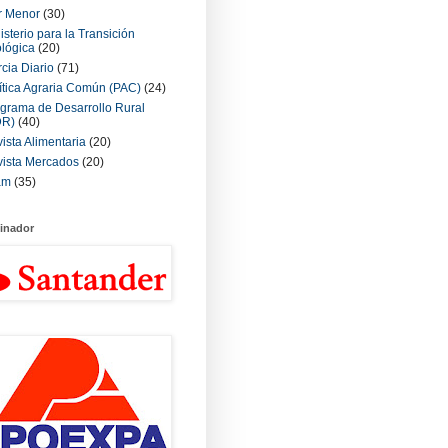
r Menor
(30)
isterio para la Transición
lógica
(20)
cia Diario
(71)
ítica Agraria Común (PAC)
(24)
grama de Desarrollo Rural
DR)
(40)
ista Alimentaria
(20)
ista Mercados
(20)
am
(35)
inador