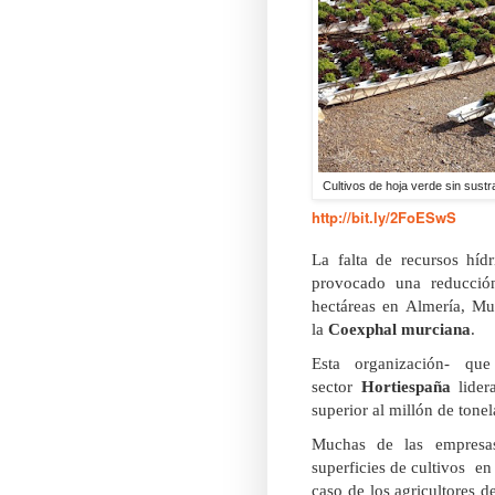
Cultivos de hoja verde sin sust
http://bit.ly/2FoESwS
La falta de recursos hí
provocado una reducción
hectáreas en Almería, Mu
la
Coexphal murciana
.
Esta organización- que
sector
Hortiespaña
lider
superior al millón de tonel
Muchas de las empresas
superficies de cultivos en
caso de los agricultores d