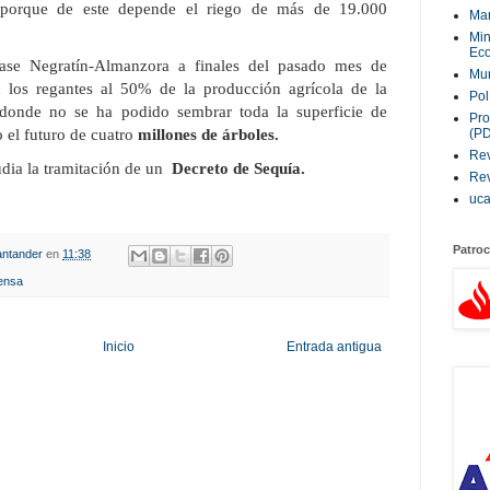
porque de este depende el riego de más de 19.000
Ma
Min
Eco
svase Negratín-Almanzora a finales del pasado mes de
Mur
 los regantes al 50% de la producción agrícola de la
Pol
donde no se ha podido sembrar toda la superficie de
Pro
(P
 el futuro de cuatro
millones de árboles.
Rev
tudia la tramitación de un
Decreto de Sequía.
Rev
uc
Patroc
ntander
en
11:38
ensa
Inicio
Entrada antigua