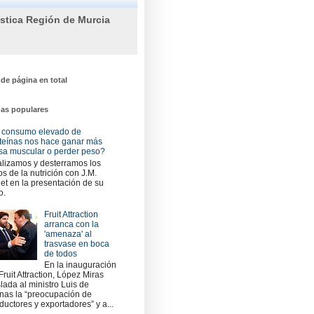
ística Región de Murcia
 de página en total
das populares
 consumo elevado de
teínas nos hace ganar más
a muscular o perder peso?
lizamos y desterramos los
os de la nutrición con J.M.
et en la presentación de su
o.
Fruit Attraction
arranca con la
'amenaza' al
trasvase en boca
de todos
En la inauguración
Fruit Attraction, López Miras
slada al ministro Luis de
nas la “preocupación de
ductores y exportadores” y a...