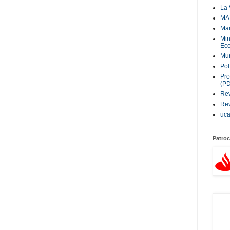
La 
MA
Ma
Min
Eco
Mur
Pol
Pro
(P
Rev
Rev
uc
Patroc