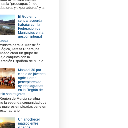
nas la “preocupación de
ductores y exportadores” y a...
El Gobierno
central acuerda
trabajar con la
Federación de
Municipios en la
gestión integral
 agua
ministra para la Transición
lógica, Teresa Ribera, ha
rdado crear un grupo de
bajo conjunto con la
eración Española de Munic...
Más del 30 por
ciento de jóvenes
agricultores
perceptores de
ayudas agrarias
en la Región de
cia son mujeres
Región de Murcia se sitúa
o la segunda comunidad que
 mujeres empleadas tiene en
sector agrario
Un anochecer
mágico entre
viñedos