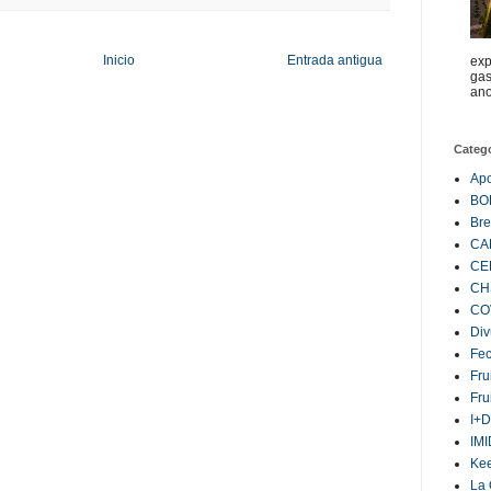
Inicio
Entrada antigua
exp
gas
ano
Categ
Ap
BO
Bre
CA
CE
CH
CO
Div
Fe
Fru
Fru
I+D
IM
Ke
La 