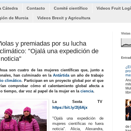
a Cátedra
Contacto
Comité científico
Videos Fruit Log
gión de Murcia
Videos Brexit y Agricultura
Vistas
añolas y premiadas por su lucha
climático: "Ojalá una expedición de
noticia"
Entra
¿El
Uxua son cuatro de las mujeres científicas que, junto a
pro
ionales, han culminado en la
Antártida
un año de trabajo
mas
Ana
o climático
. Participan en un proyecto global por el que
mit
rían comprobar cómo el calentamiento global afecta a
Mul
o tiempo, dar voz al papel de la mujer en la
ciencia
.
libr
La Sexta TV
https://bit.ly/2Ij6Ajx
"Ojalá una expedición de
mujeres científicas no fuera
de 
noticia". Alicia, Alexandra,
tra