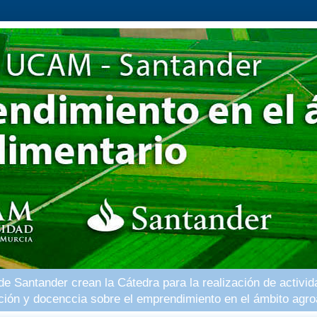
 Santander crean la Cátedra para la realización de activid
ación y docenccia sobre el emprendimiento en el ámbito agro