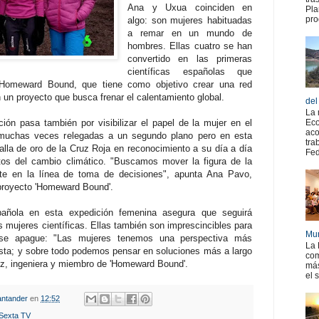
Ana y Uxua coinciden en
Pla
pro
algo: son mujeres habituadas
a remar en un mundo de
hombres. Ellas cuatro se han
convertido en las primeras
científicas españolas que
 Homeward Bound, que tiene como objetivo crear una red
 un proyecto que busca frenar el calentamiento global.
del
La 
ción pasa también por visibilizar el papel de la mujer en el
Eco
aco
muchas veces relegadas a un segundo plano pero en esta
tra
alla de oro de la Cruz Roja en reconocimiento a su día a día
Fed
ctos del cambio climático. "Buscamos mover la figura de la
e en la línea de toma de decisiones", apunta Ana Pavo,
proyecto 'Homeward Bound'.
pañola en esta expedición femenina asegura que seguirá
as mujeres científicas. Ellas también son imprescincibles para
Mur
 se apague: "Las mujeres tenemos una perspectiva más
La 
ista; y sobre todo podemos pensar en soluciones más a largo
com
z, ingeniera y miembro de 'Homeward Bound'.
más
el 
ntander
en
12:52
Sexta TV