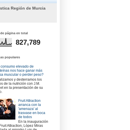
ística Región de Murcia
 de página en total
827,789
das populares
 consumo elevado de
teínas nos hace ganar más
a muscular o perder peso?
lizamos y desterramos los
os de la nutrición con J.M.
et en la presentación de su
o.
Fruit Attraction
arranca con la
'amenaza' al
trasvase en boca
de todos
En la inauguración
Fruit Attraction, López Miras
slada al ministro Luis de