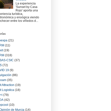
La experiencia
'Sunset by Casa
Rojo' aporta una
eriencia turística,
tronómica y enoógica viendo
checer entre los viñedos d...
orías
oexpa
(21)
RM
(11)
xit
(19)
RM
(318)
BAS-CSIC
(37)
S
(72)
VID 19
(9)
ulgación
(86)
coam
(35)
it Attraction
(19)
it Logistica
(18)
+i
(79)
IDA
(42)
epcool
(10)
Opinión de Murcia
(14)