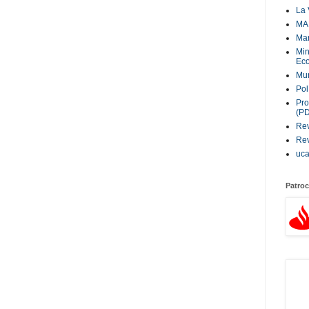
La 
MA
Ma
Min
Eco
Mur
Pol
Pro
(P
Rev
Rev
uc
Patroc