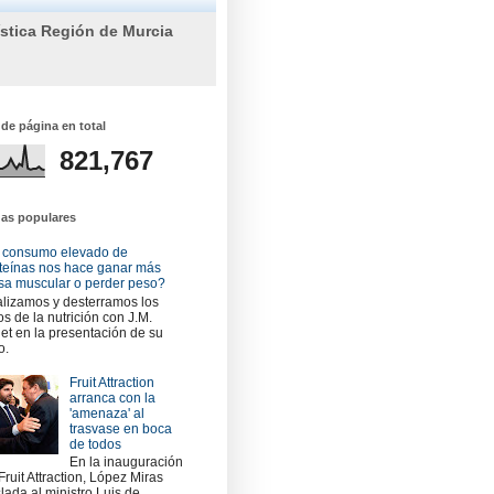
ística Región de Murcia
 de página en total
821,767
das populares
 consumo elevado de
teínas nos hace ganar más
a muscular o perder peso?
lizamos y desterramos los
os de la nutrición con J.M.
et en la presentación de su
o.
Fruit Attraction
arranca con la
'amenaza' al
trasvase en boca
de todos
En la inauguración
Fruit Attraction, López Miras
slada al ministro Luis de