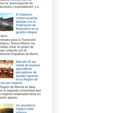
nas la “preocupación de
ductores y exportadores” y a...
El Gobierno
central acuerda
trabajar con la
Federación de
Municipios en la
gestión integral
 agua
ministra para la Transición
lógica, Teresa Ribera, ha
rdado crear un grupo de
bajo conjunto con la
eración Española de Munic...
Más del 30 por
ciento de jóvenes
agricultores
perceptores de
ayudas agrarias
en la Región de
cia son mujeres
Región de Murcia se sitúa
o la segunda comunidad que
 mujeres empleadas tiene en
sector agrario
Un anochecer
mágico entre
viñedos