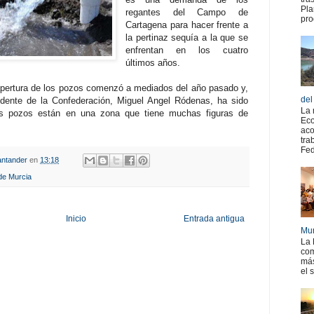
Pla
regantes del Campo de
pro
Cartagena para hacer frente a
la pertinaz sequía a la que se
enfrentan en los cuatro
últimos años.
a apertura de los pozos comenzó a mediados del año pasado y,
del
idente de la Confederación, Miguel Angel Ródenas, ha sido
La 
s pozos están en una zona que tiene muchas figuras de
Eco
aco
tra
Fed
ntander
en
13:18
de Murcia
Inicio
Entrada antigua
Mur
La 
com
más
el 