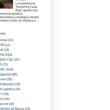
La experiencia
'Sunset by Casa
Rojo' aporta una
eriencia turística,
tronómica y enoógica viendo
checer entre los viñedos d...
orías
oexpa
(21)
RM
(11)
xit
(19)
RM
(318)
BAS-CSIC
(37)
S
(72)
VID 19
(9)
ulgación
(86)
coam
(35)
it Attraction
(19)
it Logistica
(18)
+i
(79)
IDA
(42)
epcool
(10)
Opinión de Murcia
(14)