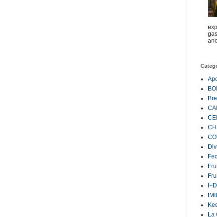
exp
gas
ano
Categ
Ap
BO
Bre
CA
CE
CH
CO
Div
Fe
Fru
Fru
I+D
IM
Ke
La 