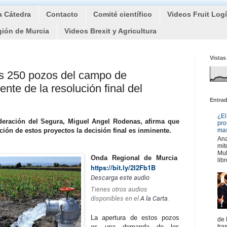
a Cátedra
Contacto
Comité científico
Videos Fruit Log
gión de Murcia
Videos Brexit y Agricultura
Vistas
os 250 pozos del campo de
nte de la resolución final del
Entra
¿El
ederación del Segura, Miguel Angel Rodenas, afirma que
pro
ción de estos proyectos la decisión final es inminente.
mas
Ana
mit
Mul
Onda Regional de Murcia
libr
https://bit.ly/2I2Fb1B
Descarga este audio
Tienes otros audios
disponibles en el
A la Carta
.
La apertura de estos pozos
de 
es una demanda de los
tra