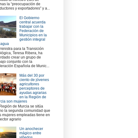
nas la “preocupación de
ductores y exportadores” y a...
El Gobierno
central acuerda
trabajar con la
Federación de
Municipios en la
gestión integral
 agua
ministra para la Transición
lógica, Teresa Ribera, ha
rdado crear un grupo de
bajo conjunto con la
eración Española de Munic...
Más del 30 por
ciento de jóvenes
agricultores
perceptores de
ayudas agrarias
en la Región de
cia son mujeres
Región de Murcia se sitúa
o la segunda comunidad que
 mujeres empleadas tiene en
sector agrario
Un anochecer
mágico entre
viñedos