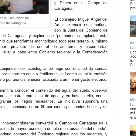
y Pesca en el Campo de
Pla
Cartagena.
pro
de la Comunidad de
El consejero Miguel Ángel del
mpo de Cartagena
Amor se reunió esta mañana
con la Junta de Gobierno de
de Cartagena, y explicó que “pretendemos implantar esta
or lo que tendríamos monitorizado todo este terreno, al mismo
del
otro proyecto de control de acuíferos y escorrentías
La 
 llevar a cabo entre Gobierno regional y la Confederación
Eco
aco
tra
Fed
 conjunción de tecnologías de riego con una red de sondas
 por ciento en agua y fertilizante, así como evitar la emisión
ero por una disminución asociada a un menor gasto eléctrico.
rmitirá conocer el contenido del agua del suelo, observar
zan a mostrar carencias de agua y en base a ello, con el
Mur
gramar los riegos necesarios. La iniciativa supondrá una
La 
uros, financiada en un 80 por ciento por fondos Feder, y se
com
más
el 
 innovador sistema convertirá el Campo de Cartagena en la
ación de mayor tecnología de tele-monitorización del mundo”.
ontinuo contacto del Gobierno regional con los regantes, y