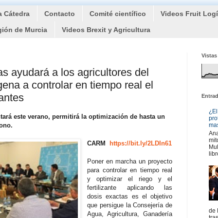
a Cátedra
Contacto
Comité científico
Videos Fruit Log
gión de Murcia
Videos Brexit y Agricultura
Vistas
s ayudará a los agricultores del
na a controlar en tiempo real el
zantes
Entra
¿El
tará este verano, permitirá la optimización de hasta un
pro
bono.
mas
Ana
mit
CARM
https://bit.ly/2LDIn61
Mul
libr
Poner en marcha un proyecto
para controlar en tiempo real
y optimizar el riego y el
fertilizante aplicando las
dosis exactas es el objetivo
que persigue la Consejería de
de 
Agua, Agricultura, Ganadería
tra