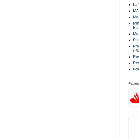
La 
MA
Ma
Min
Eco
Mur
Pol
Pro
(P
Rev
Rev
uc
Patroc