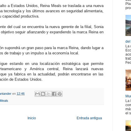
Pla
alto a Estados Unidos, Reina Meals se traslada a una nueva
pro
a tecnología y los últimos avances en seguridad alimentaria,
su capacidad productiva.
nte del cual se encuentra la nueva gerente de la filial, Sonia
objetivo seguir afianzando y expandiendo la marca Reina en
del
La 
ión supondrá un gran paso para la marca Reina, dando lugar a
Eco
s de trabajo y un impulso a la economía local.
aco
tra
Fed
igue estando en una localización estratégica que permite
rteamericano y América central, Reina lanzará nuevas
 que ya fabrica en la actualidad, podrán encontrarse en las
ación de Estados Unidos.
ntander
en
12:46
Mur
 Meals
La 
com
más
el 
Inicio
Entrada antigua