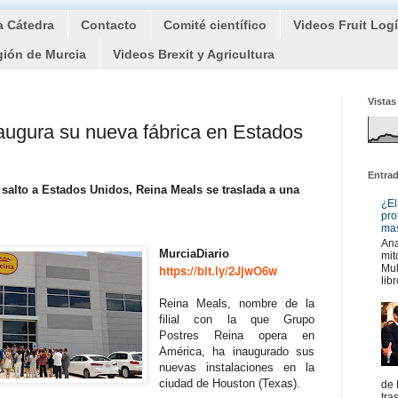
a Cátedra
Contacto
Comité científico
Videos Fruit Log
gión de Murcia
Videos Brexit y Agricultura
Vistas
augura su nueva fábrica en Estados
Entra
salto a Estados Unidos, Reina Meals se traslada a una
¿El
pro
mas
Ana
MurciaDiario
mit
https://bit.ly/2JjwO6w
Mul
libr
Reina Meals, nombre de la
filial con la que Grupo
Postres Reina opera en
América, ha inaugurado sus
nuevas instalaciones en la
ciudad de Houston (Texas).
de 
tra