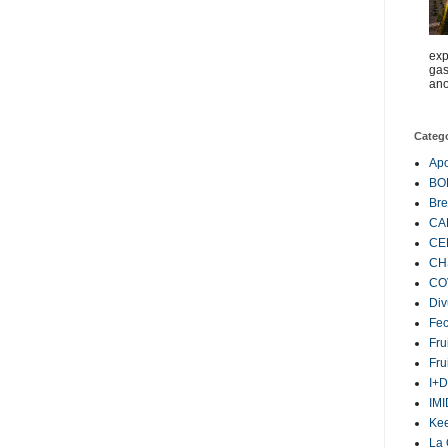
exp
gas
ano
Categ
Ap
BO
Bre
CA
CE
CH
CO
Div
Fe
Fru
Fru
I+D
IM
Ke
La 