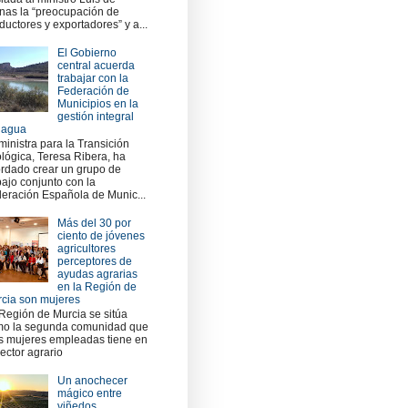
nas la “preocupación de
ductores y exportadores” y a...
El Gobierno
central acuerda
trabajar con la
Federación de
Municipios en la
gestión integral
 agua
ministra para la Transición
lógica, Teresa Ribera, ha
rdado crear un grupo de
bajo conjunto con la
eración Española de Munic...
Más del 30 por
ciento de jóvenes
agricultores
perceptores de
ayudas agrarias
en la Región de
cia son mujeres
Región de Murcia se sitúa
o la segunda comunidad que
 mujeres empleadas tiene en
sector agrario
Un anochecer
mágico entre
viñedos