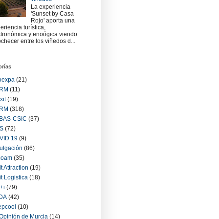
La experiencia
'Sunset by Casa
Rojo' aporta una
eriencia turística,
tronómica y enoógica viendo
checer entre los viñedos d...
orías
oexpa
(21)
RM
(11)
xit
(19)
RM
(318)
BAS-CSIC
(37)
S
(72)
VID 19
(9)
ulgación
(86)
coam
(35)
it Attraction
(19)
it Logistica
(18)
+i
(79)
IDA
(42)
epcool
(10)
Opinión de Murcia
(14)