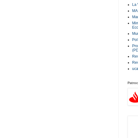
La 
MA
Ma
Min
Eco
Mur
Pol
Pro
(P
Rev
Rev
uc
Patroc