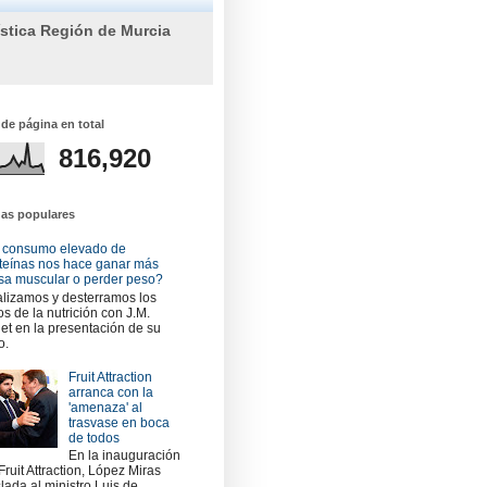
ística Región de Murcia
 de página en total
816,920
das populares
 consumo elevado de
teínas nos hace ganar más
a muscular o perder peso?
lizamos y desterramos los
os de la nutrición con J.M.
et en la presentación de su
o.
Fruit Attraction
arranca con la
'amenaza' al
trasvase en boca
de todos
En la inauguración
Fruit Attraction, López Miras
slada al ministro Luis de