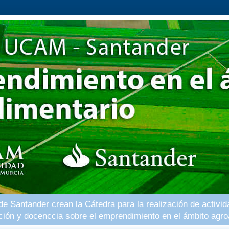
 Santander crean la Cátedra para la realización de activid
ación y docenccia sobre el emprendimiento en el ámbito agro