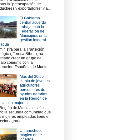
nas la “preocupación de
ductores y exportadores” y a...
El Gobierno
central acuerda
trabajar con la
Federación de
Municipios en la
gestión integral
 agua
ministra para la Transición
lógica, Teresa Ribera, ha
rdado crear un grupo de
bajo conjunto con la
eración Española de Munic...
Más del 30 por
ciento de jóvenes
agricultores
perceptores de
ayudas agrarias
en la Región de
cia son mujeres
Región de Murcia se sitúa
o la segunda comunidad que
 mujeres empleadas tiene en
sector agrario
Un anochecer
mágico entre
viñedos