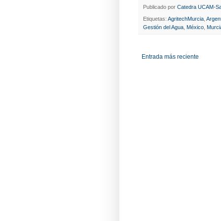
Publicado por
Catedra UCAM-Sa
Etiquetas:
AgritechMurcia
,
Argen
Gestión del Agua
,
México
,
Murci
Entrada más reciente