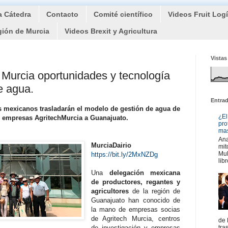
a Cátedra
Contacto
Comité científico
Videos Fruit Log
gión de Murcia
Videos Brexit y Agricultura
Vistas
Murcia oportunidades y tecnología
e agua.
Entra
 mexicanos trasladarán el modelo de gestión de agua de
¿El
r empresas AgritechMurcia a Guanajuato.
pro
mas
Ana
MurciaDairio
mit
Mul
https://bit.ly/2MxNZDg
libr
Una
delegación mexicana
de productores, regantes y
agricultores
de la región de
Guanajuato han conocido de
la mano de empresas socias
de Agritech Murcia, centros
de 
de investigación y empresas
tra