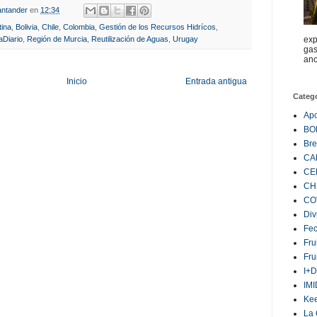
ntander
en
12:34
tina
,
Bolivia
,
Chile
,
Colombia
,
Gestión de los Recursos Hidrícos
,
aDiario
,
Región de Murcia
,
Reutilización de Aguas
,
Urugay
exp
gas
ano
Inicio
Entrada antigua
Categ
Ap
BO
Bre
CA
CE
CH
CO
Div
Fe
Fru
Fru
I+D
IM
Ke
La 