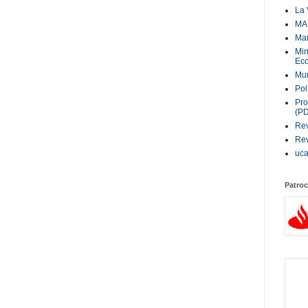
La 
MA
Ma
Min
Eco
Mur
Pol
Pro
(P
Rev
Rev
uc
Patroc