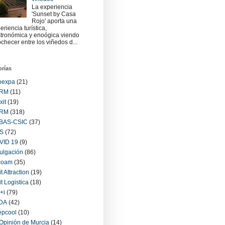
La experiencia
'Sunset by Casa
Rojo' aporta una
eriencia turística,
tronómica y enoógica viendo
checer entre los viñedos d...
orías
oexpa
(21)
RM
(11)
xit
(19)
RM
(318)
BAS-CSIC
(37)
S
(72)
VID 19
(9)
ulgación
(86)
coam
(35)
it Attraction
(19)
it Logistica
(18)
+i
(79)
IDA
(42)
epcool
(10)
Opinión de Murcia
(14)