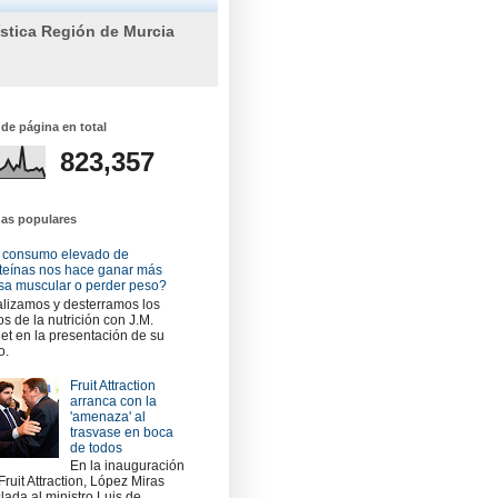
ística Región de Murcia
 de página en total
823,357
das populares
 consumo elevado de
teínas nos hace ganar más
a muscular o perder peso?
lizamos y desterramos los
os de la nutrición con J.M.
et en la presentación de su
o.
Fruit Attraction
arranca con la
'amenaza' al
trasvase en boca
de todos
En la inauguración
Fruit Attraction, López Miras
slada al ministro Luis de