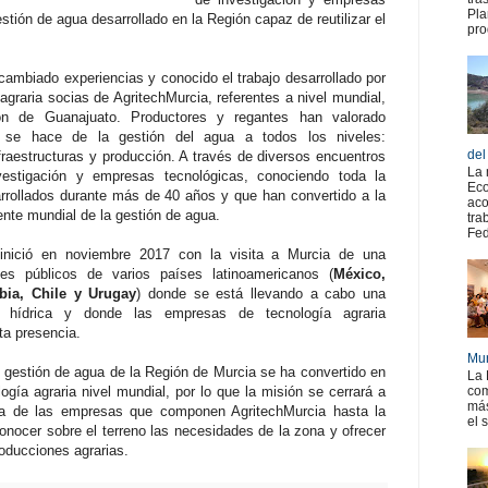
Pla
stión de agua desarrollado en la Región capaz de reutilizar el
pro
cambiado experiencias y conocido el trabajo desarrollado por
graria socias de AgritechMurcia, referentes a nivel mundial,
ión de Guanajuato. Productores y regantes han valorado
 se hace de la gestión del agua a todos los niveles:
del
nfraestructuras y producción. A través de diversos encuentros
La 
vestigación y empresas tecnológicas, conociendo toda la
Eco
rrollados durante más de 40 años y que han convertido a la
aco
ente mundial de la gestión de agua.
tra
Fed
inició en noviembre 2017 con la visita a Murcia de una
tes públicos de varios países latinoamericanos (
México,
bia, Chile y Urugay
) donde se está llevando a cabo una
n hídrica y donde las empresas de tecnología agraria
ta presencia.
Mur
y gestión de agua de la Región de Murcia se ha convertido en
La 
ogía agraria nivel mundial, por lo que la misión se cerrará a
com
más
ita de las empresas que componen AgritechMurcia hasta la
el 
onocer sobre el terreno las necesidades de la zona y ofrecer
oducciones agrarias.