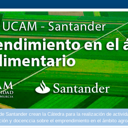
 Santander crean la Cátedra para la realización de activid
ación y docenccia sobre el emprendimiento en el ámbito agro