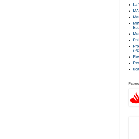
La 
MA
Ma
Min
Eco
Mur
Pol
Pro
(P
Rev
Rev
uc
Patroc