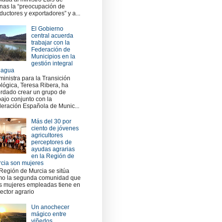
nas la “preocupación de
ductores y exportadores” y a...
El Gobierno
central acuerda
trabajar con la
Federación de
Municipios en la
gestión integral
 agua
ministra para la Transición
lógica, Teresa Ribera, ha
rdado crear un grupo de
bajo conjunto con la
eración Española de Munic...
Más del 30 por
ciento de jóvenes
agricultores
perceptores de
ayudas agrarias
en la Región de
cia son mujeres
Región de Murcia se sitúa
o la segunda comunidad que
 mujeres empleadas tiene en
sector agrario
Un anochecer
mágico entre
viñedos