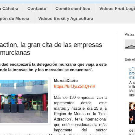
a Cátedra
Contacto
Comité científico
Videos Fruit Log
gión de Murcia
Videos Brexit y Agricultura
Vistas
raction, la gran cita de las empresas
 murcianas
Entra
idad encabezará la delegación murciana que viaja a este
¿El
onde la innovación y los mercados se encuentran'.
pro
mas
MurciaDiario
Ana
https://bit.ly/2ShQFnH
mit
Mul
libr
Más de 130 empresas van a
representar desde este
martes y hasta el día 25 a la
Región de Murcia en la ‘Fruit
Attraction’, feria internacional
que está considerada la más
importante del sector
de 
tra