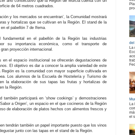
tercer año consecutivo que la Región de Murcia cuenta con un
Pla
erficie de 64 metros cuadrados.
pro
ación y los mercados se encuentran’, la Comunidad mostrará
uras y hortalizas que se cultivan en la Región. El stand de la
en el pabellón 7 de Ifema.
 fundamental en el pabellón de la Región las industrias
del
 por su importancia económica, como el transporte de
La 
gran proyección internacional.
Eco
aco
en el espacio institucional se ofrecerán degustaciones de
tra
Fed
nos. El objetivo es dar a conocer la amplia variedad de este
a Región es la comunidad con mayor superficie cultivada en
pea. Los alumnos de la Escuela de Hostelería y Turismo de
 en la elaboración de sus tapas las frutas y hortalizas de
en la Región.
ad también participará en ‘show cookings’ y demostraciones
Mur
Sabor a Origen’, un espacio en el que cocineros de la Región
La 
com
eso de elaboración de platos hechos con alimentos frescos y
más
el 
n tendrán también un papel importante puesto que los vinos
degustar junto con las tapas en el stand de la Región.