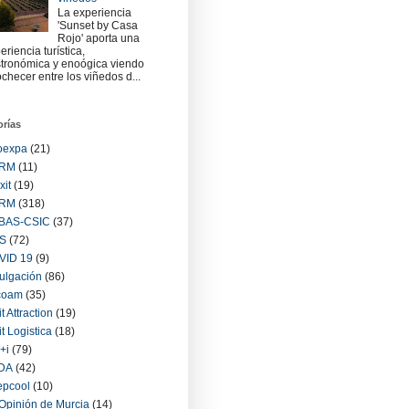
La experiencia
'Sunset by Casa
Rojo' aporta una
eriencia turística,
tronómica y enoógica viendo
checer entre los viñedos d...
orías
oexpa
(21)
RM
(11)
xit
(19)
RM
(318)
BAS-CSIC
(37)
S
(72)
VID 19
(9)
ulgación
(86)
coam
(35)
it Attraction
(19)
it Logistica
(18)
+i
(79)
IDA
(42)
epcool
(10)
Opinión de Murcia
(14)