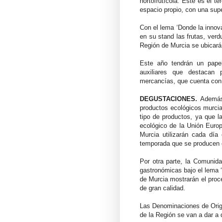
hortofrutícola. Este es el 
espacio propio, con una sup
Con el lema ‘Donde la innov
en su stand las frutas, verd
Región de Murcia se ubicará 
Este año tendrán un papel
auxiliares que destacan
mercancías, que cuenta con 
DEGUSTACIONES.
Además 
productos ecológicos murcia
tipo de productos, ya que l
ecológico de la Unión Euro
Murcia utilizarán cada día
temporada que se producen 
Por otra parte, la Comunid
gastronómicas bajo el lema ‘
de Murcia mostrarán el proc
de gran calidad.
Las Denominaciones de Orige
de la Región se van a dar a 