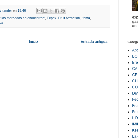
ntander
en
18:46
exp
y los mercados se encuentran'
,
Fepex
,
Fruit Attraction
,
Ifema
,
gas
ola
ano
Inicio
Entrada antigua
Categ
Ap
BO
Bre
CA
CE
CH
CO
Div
Fe
Fru
Fru
I+D
IM
Ke
La 