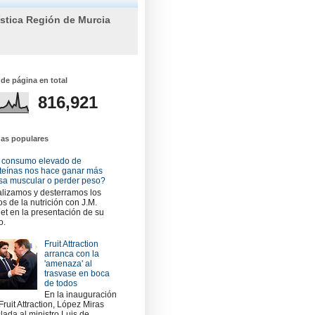
ística Región de Murcia
 de página en total
816,921
das populares
 consumo elevado de
teínas nos hace ganar más
a muscular o perder peso?
lizamos y desterramos los
os de la nutrición con J.M.
et en la presentación de su
o.
Fruit Attraction
arranca con la
'amenaza' al
trasvase en boca
de todos
En la inauguración
Fruit Attraction, López Miras
slada al ministro Luis de