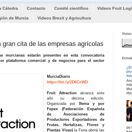
a Cátedra
Contacto
Comité científico
Videos Fruit Log
gión de Murcia
Videos Brexit y Agricultura
Vistas
 la gran cita de las empresas agrícolas
s murcianas estarán presentes en esta convocatoria
Entra
or plataforma comercial y de negocios para el sector
¿El
pro
mas
MurciaDiario
Ana
https://bit.ly/2D6CoWD
mit
Mul
Fruit Attraction
alcanza este
libr
año su décima edición.
Organizada por
Ifema y por
Fepex (Federación Española
de Asociaciones de
Productores Exportadores de
Frutas, Hortalizas, Flores y
de 
Plantas Vivas)
la Feria abrirá las
tra