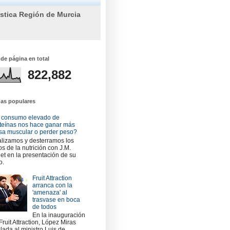
ística Región de Murcia
 de página en total
822,882
das populares
 consumo elevado de
teínas nos hace ganar más
a muscular o perder peso?
lizamos y desterramos los
os de la nutrición con J.M.
et en la presentación de su
o.
Fruit Attraction
arranca con la
'amenaza' al
trasvase en boca
de todos
En la inauguración
Fruit Attraction, López Miras
slada al ministro Luis de