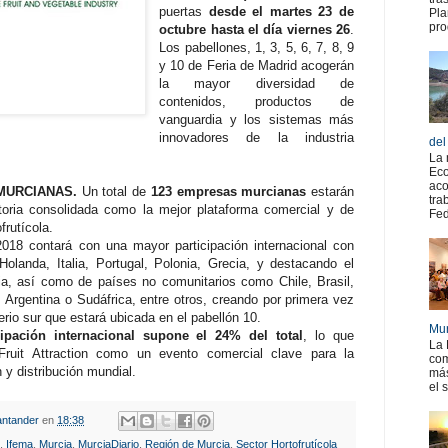
puertas
desde el martes 23 de
Pla
pro
octubre hasta el día viernes 26
.
Los pabellones, 1, 3, 5, 6, 7, 8, 9
y 10 de Feria de Madrid acogerán
la mayor diversidad de
contenidos, productos de
vanguardia y los sistemas más
innovadores de la industria
del
La 
Eco
aco
MURCIANAS.
Un total de
123 empresas murcianas
estarán
tra
oria consolidada como la mejor plataforma comercial y de
Fed
frutícola.
2018 contará con una mayor participación internacional con
olanda, Italia, Portugal, Polonia, Grecia, y destacando el
ia, así como de países no comunitarios como Chile, Brasil,
 Argentina o Sudáfrica, entre otros, creando por primera vez
rio sur que estará ubicada en el pabellón 10.
Mur
ipación internacional supone el 24% del total
, lo que
La 
Fruit Attraction como un evento comercial clave para la
com
 y distribución mundial.
más
el 
ntander
en
18:38
,
Ifema
,
Murcia
,
MurciaDiario
,
Región de Murcia
,
Sector Hortofrutícola