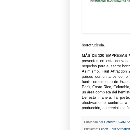
hortofrutícola.
MÁS DE 120 EMPRESAS 
presentes en esta convocat
negocios para el sector horto
Asimismo, Fruit Attraction 
países comunitarios como H
fuerte crecimiento de Franc
Perú, Costa Rica, Colombia,
un área completa del hemisfe
De esta manera,
la partic
efectivamente confirma a 
producción, comercialización
Publicado por
Catedra UCAM-Sa
Etiquetas:
Fepex
,
Fruit Attraction