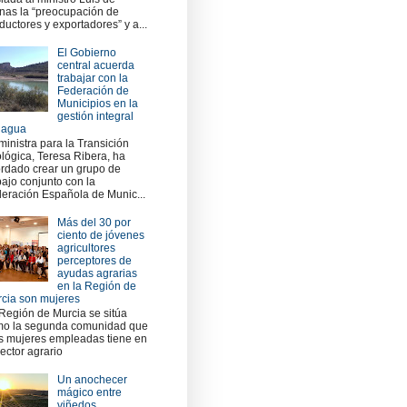
nas la “preocupación de
ductores y exportadores” y a...
El Gobierno
central acuerda
trabajar con la
Federación de
Municipios en la
gestión integral
 agua
ministra para la Transición
lógica, Teresa Ribera, ha
rdado crear un grupo de
bajo conjunto con la
eración Española de Munic...
Más del 30 por
ciento de jóvenes
agricultores
perceptores de
ayudas agrarias
en la Región de
cia son mujeres
Región de Murcia se sitúa
o la segunda comunidad que
 mujeres empleadas tiene en
sector agrario
Un anochecer
mágico entre
viñedos