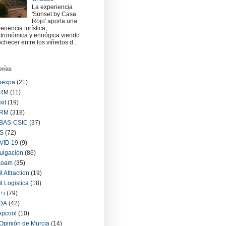
La experiencia
'Sunset by Casa
Rojo' aporta una
eriencia turística,
tronómica y enoógica viendo
checer entre los viñedos d...
orías
oexpa
(21)
RM
(11)
xit
(19)
RM
(318)
BAS-CSIC
(37)
S
(72)
VID 19
(9)
ulgación
(86)
coam
(35)
it Attraction
(19)
it Logistica
(18)
+i
(79)
IDA
(42)
epcool
(10)
Opinión de Murcia
(14)