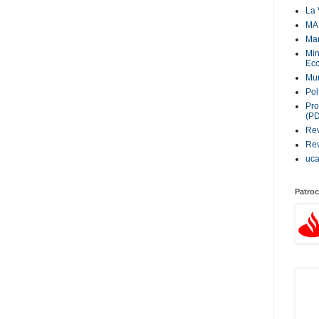
La 
MA
Ma
Min
Eco
Mur
Pol
Pro
(P
Rev
Rev
uc
Patroc