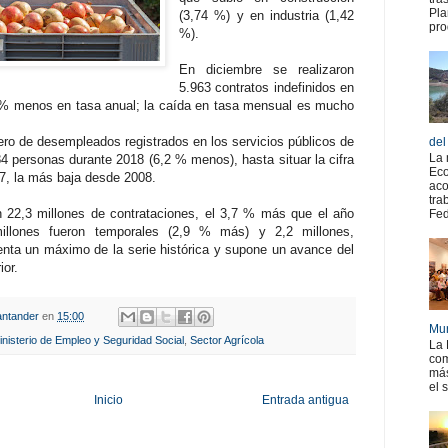
Pla
(3,74 %) y en industria (1,42
pro
%).
En diciembre se realizaron
5.963 contratos indefinidos en
6 % menos en tasa anual; la caída en tasa mensual es mucho
ro de desempleados registrados en los servicios públicos de
del
La 
 personas durante 2018 (6,2 % menos), hasta situar la cifra
Eco
97, la más baja desde 2008.
aco
tra
n 22,3 millones de contrataciones, el 3,7 % más que el año
Fed
millones fueron temporales (2,9 % más) y 2,2 millones,
senta un máximo de la serie histórica y supone un avance del
ior.
ntander
en
15:00
Mur
inisterio de Empleo y Seguridad Social
,
Sector Agrícola
La 
com
más
el 
Inicio
Entrada antigua