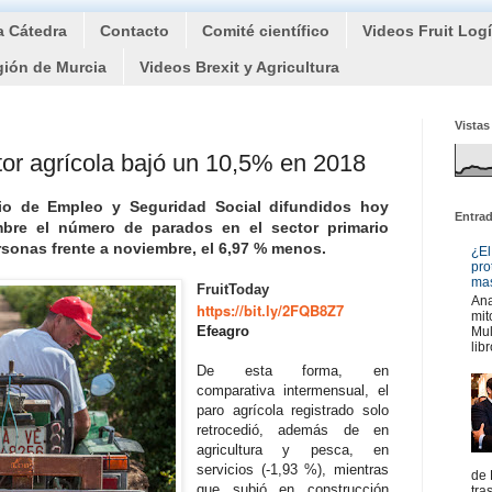
a Cátedra
Contacto
Comité científico
Videos Fruit Log
gión de Murcia
Videos Brexit y Agricultura
Vistas
ctor agrícola bajó un 10,5% en 2018
rio de Empleo y Seguridad Social difundidos hoy
Entra
bre el número de parados en el sector primario
sonas frente a noviembre, el 6,97 % menos.
¿El
pro
mas
FruitToday
Ana
https://bit.ly/2FQB8Z7
mit
Efeagro
Mul
libr
De esta forma, en
comparativa intermensual, el
paro agrícola registrado solo
retrocedió, además de en
agricultura y pesca, en
servicios (-1,93 %), mientras
de 
que subió en construcción
tra