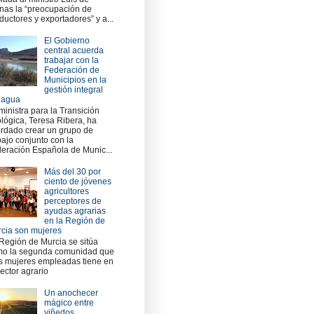
nas la “preocupación de
ductores y exportadores” y a...
El Gobierno
central acuerda
trabajar con la
Federación de
Municipios en la
gestión integral
 agua
ministra para la Transición
lógica, Teresa Ribera, ha
rdado crear un grupo de
bajo conjunto con la
eración Española de Munic...
Más del 30 por
ciento de jóvenes
agricultores
perceptores de
ayudas agrarias
en la Región de
cia son mujeres
Región de Murcia se sitúa
o la segunda comunidad que
 mujeres empleadas tiene en
sector agrario
Un anochecer
mágico entre
viñedos