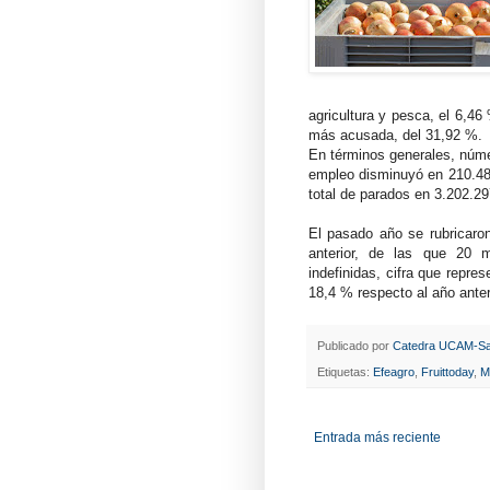
agricultura y pesca, el 6,4
más acusada, del 31,92 %.
En términos generales, núme
empleo disminuyó en 210.484
total de parados en 3.202.2
El pasado año se rubricaro
anterior, de las que 20 
indefinidas, cifra que repre
18,4 % respecto al año anter
Publicado por
Catedra UCAM-Sa
Etiquetas:
Efeagro
,
Fruittoday
,
M
Entrada más reciente