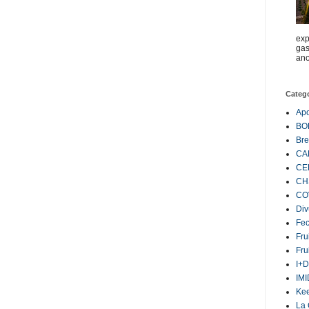
exp
gas
ano
Categ
Ap
BO
Bre
CA
CE
CH
CO
Div
Fe
Fru
Fru
I+D
IM
Ke
La 