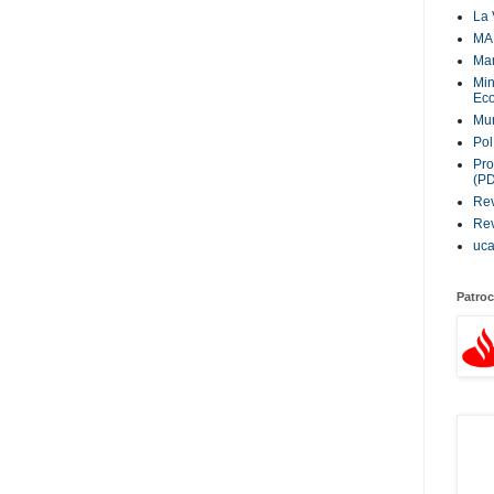
La 
MA
Ma
Min
Eco
Mur
Pol
Pro
(P
Rev
Rev
uc
Patroc