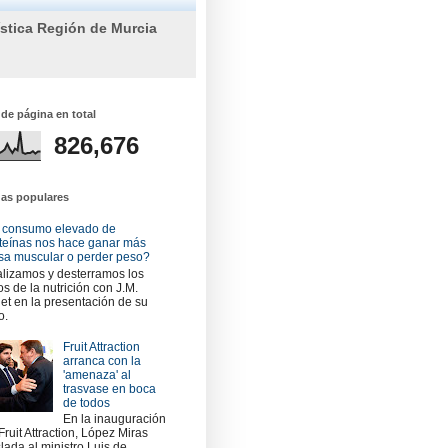
ística Región de Murcia
 de página en total
826,676
das populares
 consumo elevado de
teínas nos hace ganar más
a muscular o perder peso?
lizamos y desterramos los
os de la nutrición con J.M.
et en la presentación de su
o.
Fruit Attraction
arranca con la
'amenaza' al
trasvase en boca
de todos
En la inauguración
Fruit Attraction, López Miras
slada al ministro Luis de