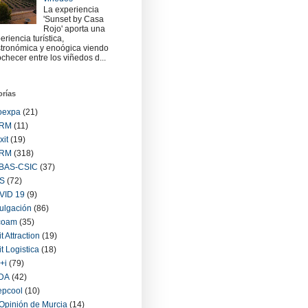
La experiencia
'Sunset by Casa
Rojo' aporta una
eriencia turística,
tronómica y enoógica viendo
checer entre los viñedos d...
orías
oexpa
(21)
RM
(11)
xit
(19)
RM
(318)
BAS-CSIC
(37)
S
(72)
VID 19
(9)
ulgación
(86)
coam
(35)
it Attraction
(19)
it Logistica
(18)
+i
(79)
IDA
(42)
epcool
(10)
Opinión de Murcia
(14)