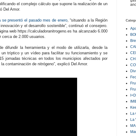
gas
lificando el complejo cálculo que supone la realización de un
ano
có Del Amor.
ca se presentó el pasado mes de enero
, “situando a la Región
Categ
innovación y el desarrollo sostenible”, continuó el consejero.
Ap
gina web https://calculadoranitrogeno.es ha alcanzado 6.000
BO
or cerca de 2.000 usuarios.
Bre
CA
e difundir la herramienta y el modo de utilizarla, desde la
CE
un tríptico y un vídeo para facilitar su funcionamiento y se
 15 jornadas técnicas en todos los municipios afectados por
CH
 la contaminación de nitrógeno”, explicó Del Amor.
CO
Div
Fe
Fru
Fru
I+D
IM
Ke
La 
La 
MA
Ma