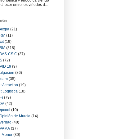
tronómica y enoógica viendo
checer entre los viñedos d...
orías
oexpa
(21)
RM
(11)
xit
(19)
RM
(318)
BAS-CSIC
(37)
S
(72)
VID 19
(9)
ulgación
(86)
coam
(35)
it Attraction
(19)
it Logistica
(18)
+i
(79)
IDA
(42)
epcool
(10)
Opinión de Murcia
(14)
Verdad
(40)
PAMA
(37)
r Menor
(30)