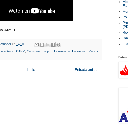
Min
Eco
Mur
Pol
Pro
(P
.ly/2yrctEC
Rev
Rev
uc
ntander
en
14:00
eno Online
,
CARM
,
Comisión Europea
,
Herramienta Informática
,
Zonas
Patroc
Inicio
Entrada antigua