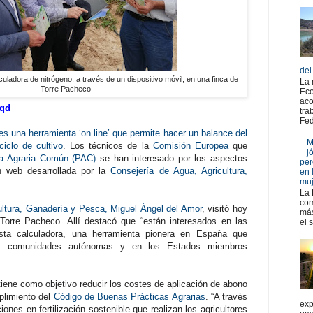
del
culadora de nitrógeno, a través de un dispositivo móvil, en una finca de
La 
Torre Pacheco
Eco
aco
Cqd
tra
Fed
es una herramienta ‘on line’ que permite hacer un balance del
M
ciclo de cultivo
. Los técnicos de la
Comisión Europea
que
j
ica Agraria Común (PAC)
se han interesado por los aspectos
per
n web desarrollada por la
Consejería de Agua, Agricultura,
en 
muj
La 
com
ultura, Ganadería y Pesca, Miguel Ángel del Amor
, visitó hoy
más
 Torre Pacheco. Allí destacó que “están interesados en las
el 
esta calculadora, una herramienta pionera en España que
tras comunidades autónomas y en los Estados miembros
tiene como objetivo reducir los costes de aplicación de abono
mplimiento del
Código de Buenas Prácticas Agrarias
. “A través
exp
iones en fertilización sostenible que realizan los agricultores