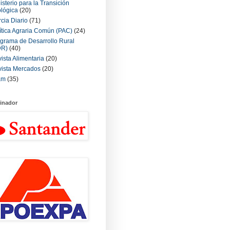
isterio para la Transición
lógica
(20)
cia Diario
(71)
ítica Agraria Común (PAC)
(24)
grama de Desarrollo Rural
DR)
(40)
ista Alimentaria
(20)
ista Mercados
(20)
am
(35)
inador