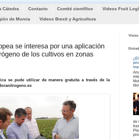
a Cátedra
Contacto
Comité científico
Videos Fruit Log
gión de Murcia
Videos Brexit y Agricultura
Vistas
pea se interesa por una aplicación
Entra
trógeno de los cultivos en zonas
¿El
pro
mas
Ana
mit
ica se pude utilizar de manera gratuita a través de la
Mul
doranitrogeno.es
libr
de 
tra
Pla
pro