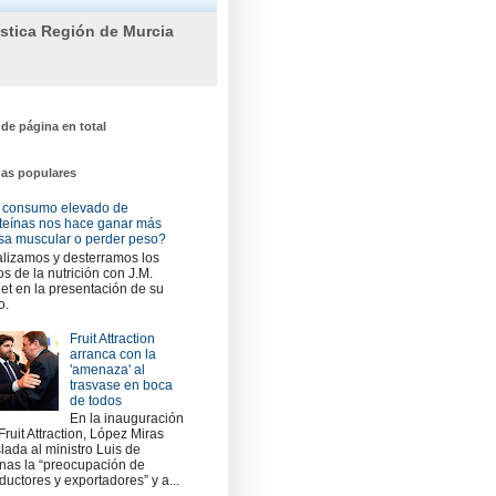
ística Región de Murcia
 de página en total
das populares
 consumo elevado de
teínas nos hace ganar más
a muscular o perder peso?
lizamos y desterramos los
os de la nutrición con J.M.
et en la presentación de su
o.
Fruit Attraction
arranca con la
'amenaza' al
trasvase en boca
de todos
En la inauguración
Fruit Attraction, López Miras
slada al ministro Luis de
nas la “preocupación de
ductores y exportadores” y a...