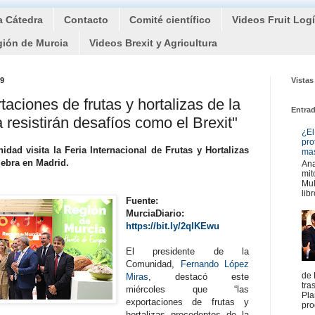
a Cátedra
Contacto
Comité científico
Videos Fruit Log
gión de Murcia
Videos Brexit y Agricultura
19
Vistas
taciones de frutas y hortalizas de la
Entra
resistirán desafíos como el Brexit"
¿El
pro
dad visita la Feria Internacional de Frutas y Hortalizas
mas
elebra en Madrid.
Ana
mit
Mul
libr
Fuente:
MurciaDiario:
https://bit.ly/2qlKEwu
El presidente de la
Comunidad,
Fernando López
de 
Miras
, destacó este
tra
miércoles que “las
Pla
exportaciones de frutas y
pro
hortalizas procedentes de la