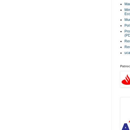
Ma
Min
Eco
Mur
Pol
Pro
(P
Rev
Rev
uc
Patroc