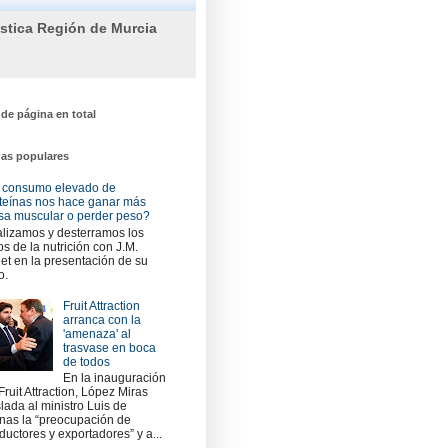
ística Región de Murcia
 de página en total
das populares
 consumo elevado de
teínas nos hace ganar más
a muscular o perder peso?
lizamos y desterramos los
os de la nutrición con J.M.
et en la presentación de su
o.
Fruit Attraction
arranca con la
'amenaza' al
trasvase en boca
de todos
En la inauguración
Fruit Attraction, López Miras
slada al ministro Luis de
nas la “preocupación de
ductores y exportadores” y a...