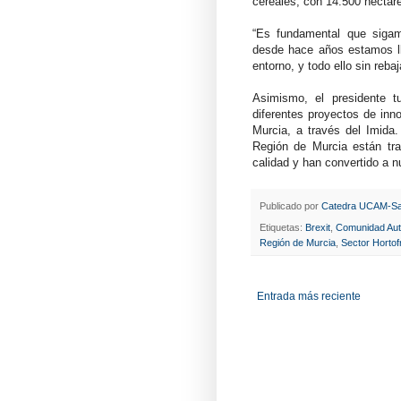
cereales, con 14.500 hectáre
“Es fundamental que sigam
desde hace años estamos lle
entorno, y todo ello sin reba
Asimismo, el presidente t
diferentes proyectos de inn
Murcia, a través del Imida.
Región de Murcia están trab
calidad y han convertido a n
Publicado por
Catedra UCAM-Sa
Etiquetas:
Brexit
,
Comunidad Aut
Región de Murcia
,
Sector Hortof
Entrada más reciente