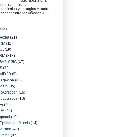
Rojo' aporta una
eriencia turística,
tronómica y enoógica viendo
checer entre los viñedos d...
orías
oexpa
(21)
RM
(11)
xit
(19)
RM
(318)
BAS-CSIC
(37)
S
(72)
VID 19
(9)
ulgación
(86)
coam
(35)
it Attraction
(19)
it Logistica
(18)
+i
(79)
IDA
(42)
epcool
(10)
Opinión de Murcia
(14)
Verdad
(40)
PAMA
(37)