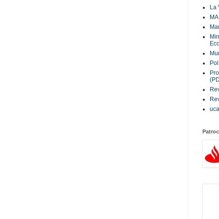
La 
MA
Ma
Min
Eco
Mur
Pol
Pro
(P
Rev
Rev
uc
Patroc