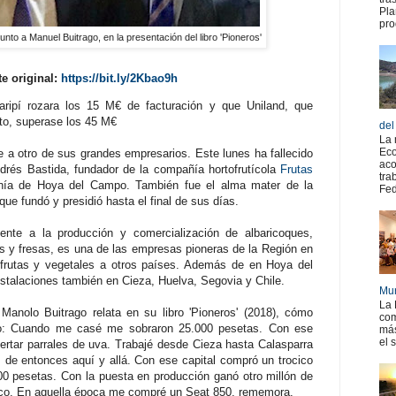
Pla
pro
junto a Manuel Buitrago, en la presentación del libro 'Pioneros'
te original:
https://bit.ly/2Kbao9h
aripí rozara los 15 M€ de facturación y que Uniland, que
nto, superase los 45 M€
del
La 
Eco
 a otro de sus grandes empresarios. Este lunes ha fallecido
aco
drés Bastida, fundador de la compañía hortofrutícola
Frutas
tra
anía de Hoya del Campo. También fue el alma mater de la
Fed
que fundó y presidió hasta el final de sus días.
mente a la producción y comercialización de albaricoques,
s y fresas, es una de las empresas pioneras de la Región en
 frutas y vegetales a otros países. Además de en Hoya del
stalaciones también en Cieza, Huelva, Segovia y Chile.
Mur
La 
Manolo Buitrago relata en su libro 'Pioneros' (2018), cómo
com
o: Cuando me casé me sobraron 25.000 pesetas. Con ese
más
el 
jertar parrales de uva. Trabajé desde Cieza hasta Calasparra
 de entonces aquí y allá. Con ese capital compró un trocico
000 pesetas. Con la puesta en producción ganó otro millón de
o. En aquella época me compré un Seat 850, rememora.