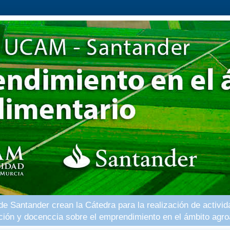
 Santander crean la Cátedra para la realización de activid
ación y docenccia sobre el emprendimiento en el ámbito agro