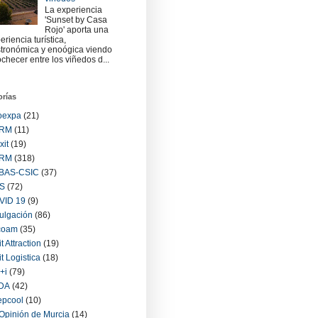
La experiencia
'Sunset by Casa
Rojo' aporta una
eriencia turística,
tronómica y enoógica viendo
checer entre los viñedos d...
orías
oexpa
(21)
RM
(11)
xit
(19)
RM
(318)
BAS-CSIC
(37)
S
(72)
VID 19
(9)
ulgación
(86)
coam
(35)
it Attraction
(19)
it Logistica
(18)
+i
(79)
IDA
(42)
epcool
(10)
Opinión de Murcia
(14)