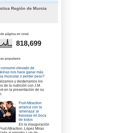
ística Región de Murcia
 de página en total
818,699
das populares
 consumo elevado de
teínas nos hace ganar más
a muscular o perder peso?
lizamos y desterramos los
os de la nutrición con J.M.
et en la presentación de su
o.
Fruit Attraction
arranca con la
'amenaza' al
trasvase en boca
de todos
En la inauguración
Fruit Attraction, López Miras
slada al ministro Luis de