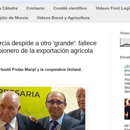
a Cátedra
Contacto
Comité científico
Videos Fruit Log
gión de Murcia
Videos Brexit y Agricultura
Vistas
ia despide a otro 'grande': fallece
ionero de la exportación agrícola
Entra
¿El
 fundó Frutas Maripí y la cooperativa Uniland.
pro
mas
Ana
mit
Mul
libr
de 
tra