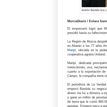
Andrés Bastida (izq.) 
MurciaDiario / Enlace fuen
El empresario logró que M
presidió hasta su fallecimie
La Región de Murcia despide
en Abarán a los 77 años An
Maripí
, ubicada en la ped
cooperativa agraria Uniland, 
Maripí, dedicada principal
melocotones, uva, nectarina
cuanto a la exportación de
Campo, la compañía tiene in
El periodista de La Verdad 
empezó Bastida su negoci
dinero me fui a Almería a in
y gané un millón de pesetas
de tierra que le costó 800.
pesetas. Empecé poco a poc