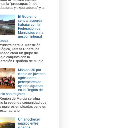
nas la “preocupación de
ductores y exportadores” y a...
El Gobierno
central acuerda
trabajar con la
Federación de
Municipios en la
gestión integral
 agua
ministra para la Transición
lógica, Teresa Ribera, ha
rdado crear un grupo de
bajo conjunto con la
eración Española de Munic...
Más del 30 por
ciento de jóvenes
agricultores
perceptores de
ayudas agrarias
en la Región de
cia son mujeres
Región de Murcia se sitúa
o la segunda comunidad que
 mujeres empleadas tiene en
sector agrario
Un anochecer
mágico entre
viñedos