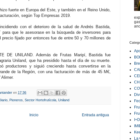
hizo fuerte en Europa del Este, y también en el Reino Unido,
facturación, según Top Empresas 2019.
exp
gas
ano
ncidiendo con el deterioro de la salud de Andrés Bastida,
Y para que le asesorase en la búsqueda de inversores para
l precio fijado por entonces fue de entre 50 y 70 millones de
Categ
Ap
DE UNILAND. Además de Frutas Maripí, Bastida fue
BO
agraria Uniland, que ha presidido hasta el día de su muerte.
Bre
ó productores y siguió creciendo hasta convertirse en la
CA
rande de la Región, con una facturación de más de 45 M€,
CE
 Alimer.
CH
CO
ntander
en
17:36
Div
iario
,
Pioneros
,
Sector Hortofrutícola
,
Uniland
Fe
Fru
Fru
Inicio
Entrada antigua
I+D
IM
Ke
La 