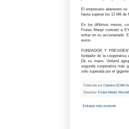
El empresario abaranero se 
hasta superar los 13 M€ de 
En los úlñtimos meses, coi
Frutas Maripí contrató a E
entrar en su accionariado. E
euros.
FUNDADOR Y PRESIDENTE 
fundador de la cooperativa 
De su mano, Uniland agrup
segunda cooperativa más g
sólo superada por el 'gigante'
Publicado por
Catedra UCAM-Sa
Etiquetas:
Frutas Maripi
,
MurciaD
Entrada más reciente