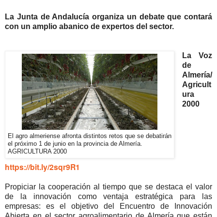
La Junta de Andalucía organiza un debate que contará
con un amplio abanico de expertos del sector.
La Voz
de
Almería/
Agricult
ura
2000
El agro almeriense afronta distintos retos que se debatirán
el próximo 1 de junio en la provincia de Almería.
AGRICULTURA 2000
https://bit.ly/2sqr9R1
Propiciar la cooperación al tiempo que se destaca el valor
de la innovación como ventaja estratégica para las
empresas: es el objetivo del Encuentro de Innovación
Abierta en el sector agroalimentario de Almería que están