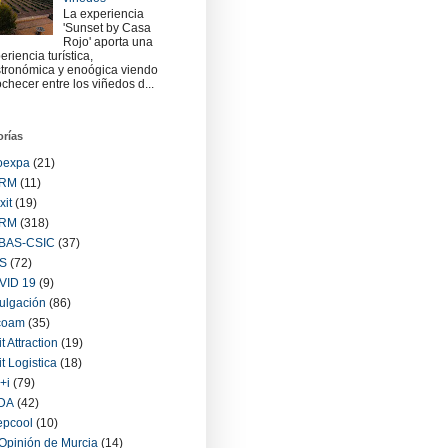
La experiencia
'Sunset by Casa
Rojo' aporta una
eriencia turística,
tronómica y enoógica viendo
checer entre los viñedos d...
orías
oexpa
(21)
RM
(11)
xit
(19)
RM
(318)
BAS-CSIC
(37)
S
(72)
VID 19
(9)
ulgación
(86)
coam
(35)
it Attraction
(19)
it Logistica
(18)
+i
(79)
IDA
(42)
epcool
(10)
Opinión de Murcia
(14)