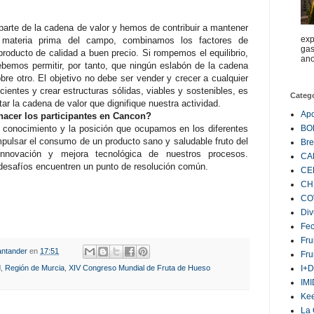
arte de la cadena de valor y hemos de contribuir a mantener
exp
a materia prima del campo, combinamos los factores de
gas
roducto de calidad a buen precio. Si rompemos el equilibrio,
ano
ebemos permitir, por tanto, que ningún eslabón de la cadena
obre otro. El objetivo no debe ser vender y crecer a cualquier
cientes y crear estructuras sólidas, viables y sostenibles, es
Categ
tar la cadena de valor que dignifique nuestra actividad.
Ap
hacer los participantes en Cancon?
 conocimiento y la posición que ocupamos en los diferentes
BO
mpulsar el consumo de un producto sano y saludable fruto del
Bre
nnovación y mejora tecnológica de nuestros procesos.
CA
desafíos encuentren un punto de resolución común.
CE
CH
CO
Div
Fe
Fru
ntander
en
17:51
Fru
I+D
d
,
Región de Murcia
,
XIV Congreso Mundial de Fruta de Hueso
IM
Ke
La 