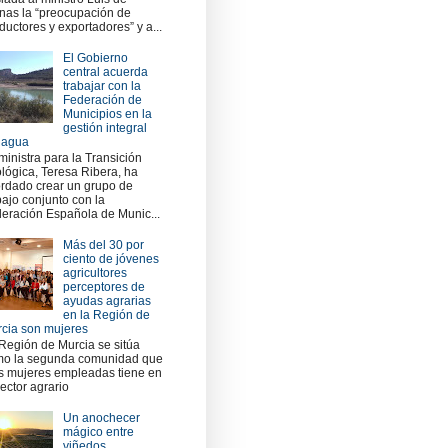
nas la “preocupación de
ductores y exportadores” y a...
El Gobierno
central acuerda
trabajar con la
Federación de
Municipios en la
gestión integral
 agua
ministra para la Transición
lógica, Teresa Ribera, ha
rdado crear un grupo de
bajo conjunto con la
eración Española de Munic...
Más del 30 por
ciento de jóvenes
agricultores
perceptores de
ayudas agrarias
en la Región de
cia son mujeres
Región de Murcia se sitúa
o la segunda comunidad que
 mujeres empleadas tiene en
sector agrario
Un anochecer
mágico entre
viñedos