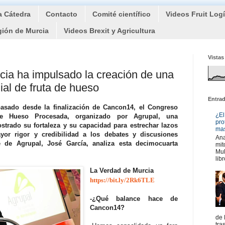
a Cátedra
Contacto
Comité científico
Videos Fruit Log
gión de Murcia
Videos Brexit y Agricultura
Vistas
cia ha impulsado la creación de una
al de fruta de hueso
Entra
asado desde la finalización de Cancon14, el Congreso
¿El
e Hueso Procesada, organizado por Agrupal, una
pro
trado su fortaleza y su capacidad para estrechar lazos
mas
yor rigor y credibilidad a los debates y discusiones
Ana
e de Agrupal, José García, analiza esta decimocuarta
mit
Mul
libr
La Verdad de Murcia
https://bit.ly/2Rk6TLE
-¿Qué balance hace de
Cancon14?
de 
tra