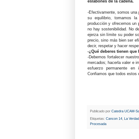
eslabones de la cadena.
-Efectivamente, somos una p
su equilibrio, tomamos l
producción y ofrecemos un p
no hay sostenibilidad. No d
ejerza sin límite su poder s
precio, sino más bien ser efi
decir, respetar y hacer respe
-¿Qué deberes tienen que 
-Debemos fortalecer nuestro
mercados; hacerla valer e i
esfuerzo permanente en i
Confiamos que todos estos 
Publicado por
Catedra UCAM-Sa
Etiquetas:
Cancon 14
,
La Verda
Procesada