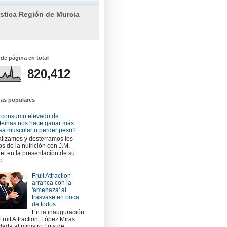
ística Región de Murcia
 de página en total
820,412
das populares
 consumo elevado de
teínas nos hace ganar más
a muscular o perder peso?
lizamos y desterramos los
os de la nutrición con J.M.
et en la presentación de su
o.
Fruit Attraction
arranca con la
'amenaza' al
trasvase en boca
de todos
En la inauguración
Fruit Attraction, López Miras
slada al ministro Luis de