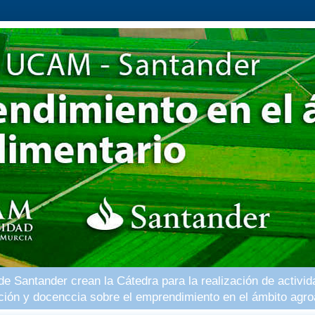
 Santander crean la Cátedra para la realización de activid
ación y docenccia sobre el emprendimiento en el ámbito agro