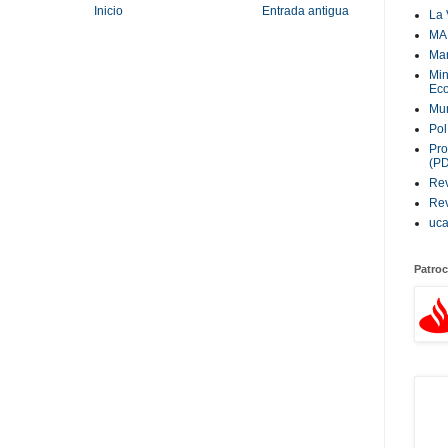
Inicio
Entrada antigua
La 
MA
Ma
Min
Eco
Mur
Pol
Pro
(P
Rev
Rev
uc
Patroc