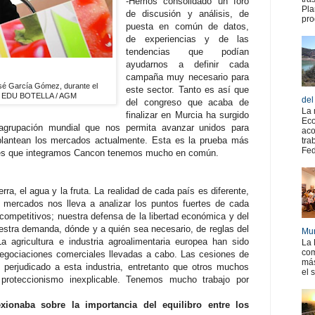
-Hemos consolidado un foro
Pla
de discusión y análisis, de
pro
puesta en común de datos,
de experiencias y de las
tendencias que podían
ayudarnos a definir cada
campaña muy necesario para
osé García Gómez, durante el
este sector. Tanto es así que
/
EDU BOTELLA / AGM
del
del congreso que acaba de
La 
finalizar en Murcia ha surgido
Eco
a agrupación mundial que nos permita avanzar unidos para
aco
 plantean los mercados actualmente. Esta es la prueba más
tra
Fed
ses que integramos Cancon tenemos mucho en común.
rra, el agua y la fruta. La realidad de cada país es diferente,
s mercados nos lleva a analizar los puntos fuertes de cada
competitivos; nuestra defensa de la libertad económica y del
uestra demanda, dónde y a quién sea necesario, de reglas del
Mur
a agricultura e industria agroalimentaria europea han sido
La 
com
gociaciones comerciales llevadas a cabo. Las cesiones de
más
 perjudicado a esta industria, entretanto que otros muchos
el 
proteccionismo inexplicable. Tenemos mucho trabajo por
lexionaba sobre la importancia del equilibro entre los