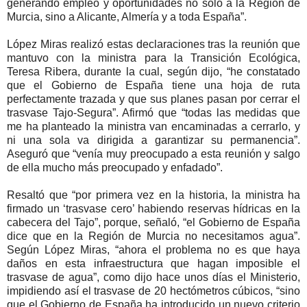
generando empleo y oportunidades no solo a la Región de
Murcia, sino a Alicante, Almería y a toda España”.
López Miras realizó estas declaraciones tras la reunión que
mantuvo con la ministra para la Transición Ecológica,
Teresa Ribera, durante la cual, según dijo, “he constatado
que el Gobierno de España tiene una hoja de ruta
perfectamente trazada y que sus planes pasan por cerrar el
trasvase Tajo-Segura”. Afirmó que “todas las medidas que
me ha planteado la ministra van encaminadas a cerrarlo, y
ni una sola va dirigida a garantizar su permanencia”.
Aseguró que “venía muy preocupado a esta reunión y salgo
de ella mucho más preocupado y enfadado”.
Resaltó que “por primera vez en la historia, la ministra ha
firmado un ‘trasvase cero’ habiendo reservas hídricas en la
cabecera del Tajo”, porque, señaló, “el Gobierno de España
dice que en la Región de Murcia no necesitamos agua”.
Según López Miras, “ahora el problema no es que haya
daños en esta infraestructura que hagan imposible el
trasvase de agua”, como dijo hace unos días el Ministerio,
impidiendo así el trasvase de 20 hectómetros cúbicos, “sino
que el Gobierno de España ha introducido un nuevo criterio