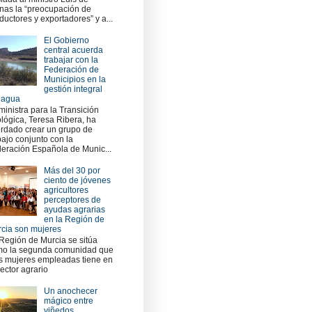
nas la “preocupación de
ductores y exportadores” y a...
El Gobierno
central acuerda
trabajar con la
Federación de
Municipios en la
gestión integral
 agua
ministra para la Transición
lógica, Teresa Ribera, ha
rdado crear un grupo de
bajo conjunto con la
eración Española de Munic...
Más del 30 por
ciento de jóvenes
agricultores
perceptores de
ayudas agrarias
en la Región de
cia son mujeres
Región de Murcia se sitúa
o la segunda comunidad que
 mujeres empleadas tiene en
sector agrario
Un anochecer
mágico entre
viñedos