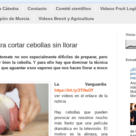
a Cátedra
Contacto
Comité científico
Videos Fruit Log
gión de Murcia
Videos Brexit y Agricultura
Vistas
ra cortar cebollas sin llorar
 tomate no son especialmente difíciles de preparar, pero
Entra
r bien la cebolla. Y para ello hay que dominar la técnica
y que aguantar esos vapores que nos hacen llorar a moco
¿El
pro
mas
Ana
La Vanguardia
mit
https://bit.ly/2Tl9sOY
Mul
ver videos en el enlace de la
libr
noticia
Hay cebollas que pueden
provocar en nosotros mucho
más llanto que una película
dramática en la televisión. El
de 
motivo es la alinasa, una
tra