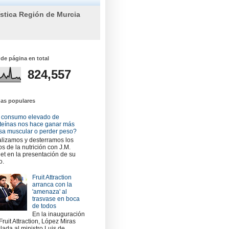
ística Región de Murcia
 de página en total
824,557
das populares
 consumo elevado de
teínas nos hace ganar más
a muscular o perder peso?
lizamos y desterramos los
os de la nutrición con J.M.
et en la presentación de su
o.
Fruit Attraction
arranca con la
'amenaza' al
trasvase en boca
de todos
En la inauguración
Fruit Attraction, López Miras
slada al ministro Luis de