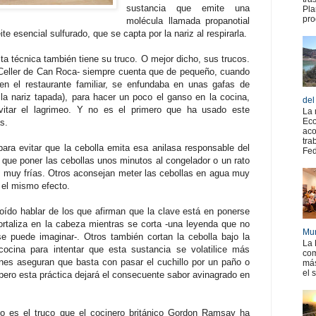
sustancia que emite una
Pla
pro
molécula llamada propanotial
e esencial sulfurado, que se capta por la nariz al respirarla.
a técnica también tiene su truco. O mejor dicho, sus trucos.
 Celler de Can Roca- siempre cuenta que de pequeño, cuando
 en el restaurante familiar, se enfundaba en unas gafas de
 la nariz tapada), para hacer un poco el ganso en la cocina,
del
vitar el lagrimeo. Y no es el primero que ha usado este
La 
Eco
s.
aco
tra
ra evitar que la cebolla emita esa anilasa responsable del
Fed
 que poner las cebollas unos minutos al congelador o un rato
n muy frías. Otros aconsejan meter las cebollas en agua muy
r el mismo efecto.
ído hablar de los que afirman que la clave está en ponerse
rtaliza en la cabeza mientras se corta -una leyenda que no
Mur
e puede imaginar-. Otros también cortan la cebolla bajo la
La 
ocina para intentar que esta sustancia se volatilice más
com
nes aseguran que basta con pasar el cuchillo por un paño o
más
el 
ero esta práctica dejará el consecuente sabor avinagrado en
ivo es el truco que el cocinero británico Gordon Ramsay ha