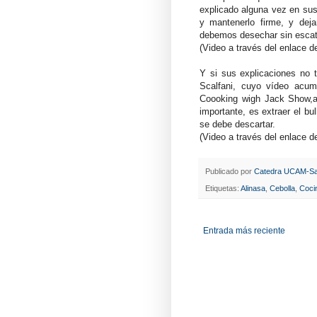
explicado alguna vez en sus
y mantenerlo firme, y deja
debemos desechar sin escat
(Video a través del enlace de
Y si sus explicaciones no 
Scalfani, cuyo vídeo acum
Coooking wigh Jack Show,a
importante, es extraer el bul
se debe descartar.
(Video a través del enlace de
Publicado por
Catedra UCAM-Sa
Etiquetas:
Alinasa
,
Cebolla
,
Coci
Entrada más reciente