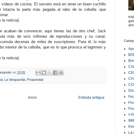
 vídeos de cocina. El secreto está en tener un buen cuchillo
r intacta la parte más pegada al rabo de la cebolla -que
imar.
exp
 la noticia)
gas
ano
te acaban de convencer, aquí tienes las de otro chef, Jack
ula más de seis millones de reproducciones y su canal,
Categ
cumula decenas de miles de suscriptores. Para él, lo más
bo interior de la cebolla, que es lo que provoca el lagrimeo y
Ap
BO
 la noticia)
Bre
CA
ntander
en
15:55
CE
CH
na
,
La Vanguardia
,
Propanotial
CO
Div
Fe
Inicio
Entrada antigua
Fru
Fru
I+D
IM
Ke
La 