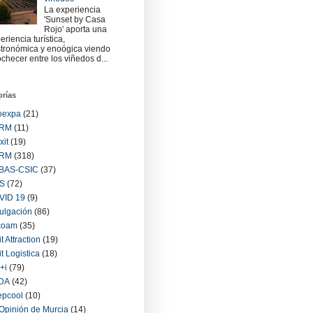
La experiencia
'Sunset by Casa
Rojo' aporta una
eriencia turística,
tronómica y enoógica viendo
checer entre los viñedos d...
orías
oexpa
(21)
RM
(11)
xit
(19)
RM
(318)
BAS-CSIC
(37)
S
(72)
VID 19
(9)
ulgación
(86)
coam
(35)
it Attraction
(19)
it Logistica
(18)
+i
(79)
IDA
(42)
epcool
(10)
Opinión de Murcia
(14)