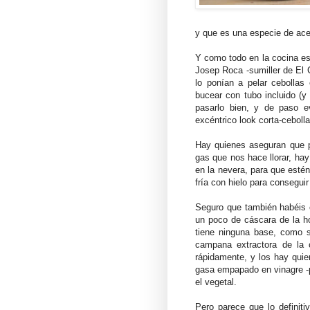
y que es una especie de aceit
Y como todo en la cocina est
Josep Roca -sumiller de El
lo ponían a pelar cebollas
bucear con tubo incluido (y
pasarlo bien, y de paso e
excéntrico look corta-cebolla
Hay quienes aseguran que pa
gas que nos hace llorar, hay
en la nevera, para que esté
fría con hielo para consegui
Seguro que también habéis o
un poco de cáscara de la ho
tiene ninguna base, como s
campana extractora de la c
rápidamente, y los hay quie
gasa empapado en vinagre -p
el vegetal.
Pero parece que lo definit