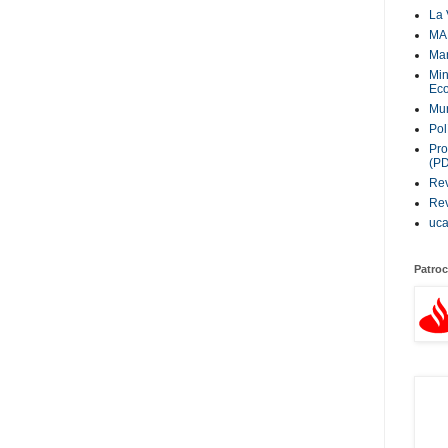
La 
MA
Ma
Min
Eco
Mur
Pol
Pro
(P
Rev
Rev
uc
Patroc