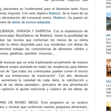
Pla
pro
 placentera es fundamental para el bienestar tanto físico
onas mayores. Con este objetivo
Ballesol
, de la mano de su
la alimentación del comensal senior,
Medirest
, ha puesto en
onero de
dietas de textura adaptada
.
IBRADA, VARIADA Y SABROSA. Con la implantación de
del
xturizadas Mix&Delices de Medirest, tienen la posibilidad de
La 
todas las recetas que conforman los menús de su oferta
Eco
ndo la oferta disponible para sus residentes con dietas de
aco
ermitirá trabajar las consistencias de alimentos sólidos y
tra
Fed
pumas, gelatinas, pasteles, mousses...
de texturas que se está implantando actualmente de manera
llesol estará asentado en todas las residencias para febrero
omún de "que todos los comensales puedan comer el mismo
e sus limitaciones de masticación". Con ello, destacan
umentará la variedad de cada dieta, la satisfacción y
Mur
al de las dietas pautadas», principios de una alimentación
La 
optimice el aporte nutricional y calórico de las dietas de
com
más
el 
RA UN MISMO MENÚ. Este programa es un avance
atos y recetas que conforman nuestra propuesta alimentaria,