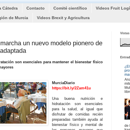
a Cátedra
Contacto
Comité científico
Videos Fruit Log
gión de Murcia
Videos Brexit y Agricultura
Vistas
n marcha un nuevo modelo pionero de
a adaptada
Entra
atación son esenciales para mantener el bienestar físico
¿El
mayores
pro
mas
Ana
MurciaDiario
mit
Mul
https://bit.ly/2Zam41u
libr
Una buena nutrición e
hidratación son esenciales
para la salud, al igual que
disfrutar de comidas recién
preparadas también ayuda al
bienestar físico y mental de
de 
las personas mayores que
tra