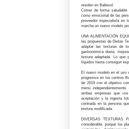
residen en Ballesol.
Comer de forma saludable y
como emocional de las pers
proveedor especialista en 
marcha un nuevo modelo pi
UNA ALIMENTACIÓN EQUIL
las propuestas de Dietas Te
adaptar las texturas de 
gastronómica diaria, mejora
textura adaptada. Lo que p
líquidos hasta conseguir es
El nuevo modelo en el uso 
progresiva en los centros Ba
de 2019 con el objetivo c
menú independientemente d
ambas empresas que «se a
aceptación y la ingesta tot
centrada en la persona que 
textura modificada.
DIVERSAS TEXTURAS PA
considerable, porque los pl