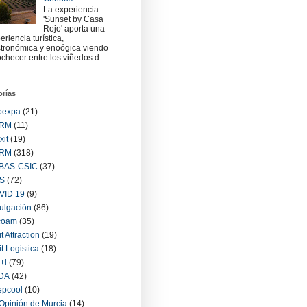
La experiencia
'Sunset by Casa
Rojo' aporta una
eriencia turística,
tronómica y enoógica viendo
checer entre los viñedos d...
orías
oexpa
(21)
RM
(11)
xit
(19)
RM
(318)
BAS-CSIC
(37)
S
(72)
VID 19
(9)
ulgación
(86)
coam
(35)
it Attraction
(19)
it Logistica
(18)
+i
(79)
IDA
(42)
epcool
(10)
Opinión de Murcia
(14)