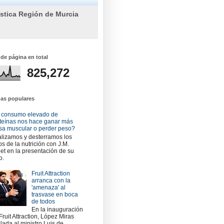
ística Región de Murcia
 de página en total
825,272
das populares
 consumo elevado de
teínas nos hace ganar más
a muscular o perder peso?
lizamos y desterramos los
os de la nutrición con J.M.
et en la presentación de su
o.
Fruit Attraction
arranca con la
'amenaza' al
trasvase en boca
de todos
En la inauguración
Fruit Attraction, López Miras
slada al ministro Luis de