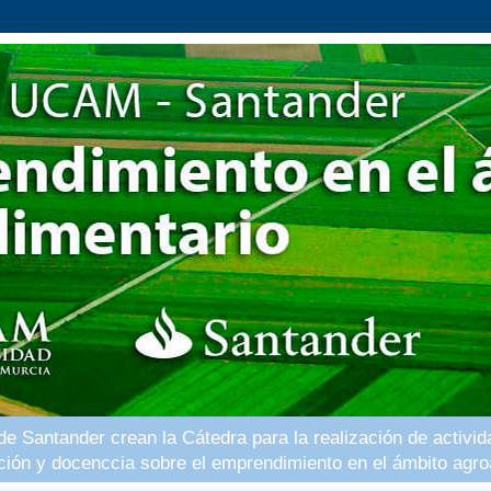
 Santander crean la Cátedra para la realización de activid
ación y docenccia sobre el emprendimiento en el ámbito agro