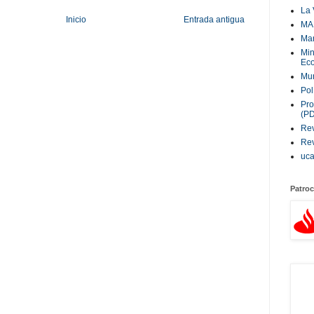
La 
Inicio
Entrada antigua
MA
Ma
Min
Eco
Mur
Pol
Pro
(P
Rev
Rev
uc
Patroc