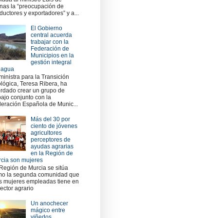
nas la “preocupación de
ductores y exportadores” y a...
El Gobierno
central acuerda
trabajar con la
Federación de
Municipios en la
gestión integral
 agua
ministra para la Transición
lógica, Teresa Ribera, ha
rdado crear un grupo de
bajo conjunto con la
eración Española de Munic...
Más del 30 por
ciento de jóvenes
agricultores
perceptores de
ayudas agrarias
en la Región de
cia son mujeres
Región de Murcia se sitúa
o la segunda comunidad que
 mujeres empleadas tiene en
sector agrario
Un anochecer
mágico entre
viñedos