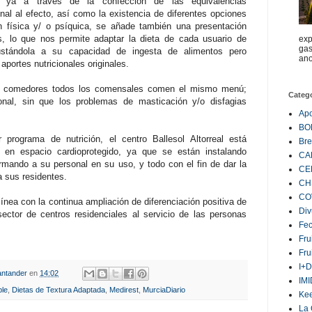
te ya a través de la confección de las equivalencias
onal al efecto, así como la existencia de diferentes opciones
 física y/ o psíquica, se añade también una presentación
as, lo que nos permite adaptar la dieta de cada usuario de
exp
gas
justándola a su capacidad de ingesta de alimentos pero
ano
aportes nutricionales originales.
s comedores todos los comensales comen el mismo menú;
Categ
ional, sin que los problemas de masticación y/o disfagias
Ap
BO
programa de nutrición, el centro Ballesol Altorreal está
Bre
e en espacio cardioprotegido, ya que se están instalando
CA
ormando a su personal en su uso, y todo con el fin de dar la
CE
a sus residentes.
CH
CO
nea con la continua ampliación de diferenciación positiva de
Div
sector de centros residenciales al servicio de las personas
Fe
Fru
Fru
I+D
ntander
en
14:02
IM
ble
,
Dietas de Textura Adaptada
,
Medirest
,
MurciaDiario
Ke
La 