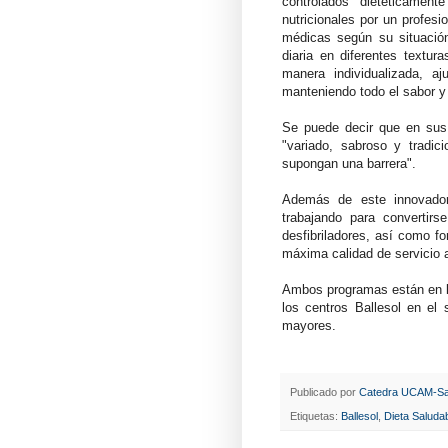
controlados dietéticamen
nutricionales por un profesi
médicas según su situación
diaria en diferentes textur
manera individualizada, a
manteniendo todo el sabor y 
Se puede decir que en su
"variado, sabroso y tradic
supongan una barrera".
Además de este innovador 
trabajando para convertirs
desfibriladores, así como f
máxima calidad de servicio 
Ambos programas están en lí
los centros Ballesol en el 
mayores.
Publicado por
Catedra UCAM-Sa
Etiquetas:
Ballesol
,
Dieta Saluda