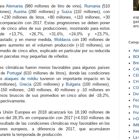
ara
Alemania
(980 millones de litro de vino),
Rumania
(510
lones),
Austria
(280 millones) y
Suiza
(110 millones), con
 +230 millones de litros, +80 millones, +110 millones, +30
exp
gas
 comparación con 2017. Estas progresiones se deben poner
ano
o de cinco años de sus producciones, mostrando para estos
o de +13,7%, +26,7%, +31,6%, +24,0% y +23,7%,
rastado, y en menor medida,
Moldavia
con 190 millones de
Categ
ligero aumento en el volumen producción (+10 millones), un
edio de cinco años, explicado en particular por su reducida
Ap
 en parcelas muy pequeñas de viñedos.
BO
Bre
nes climáticas fueron menos favorables para algunos países
CA
o de
Portugal
(610 millones de litros), donde las condiciones
CE
los
ataques de mildiu
tuvieron un importante impacto en la
CH
millones),
Grecia
(220 millones) y
Bulgaria
(100 millones),
CO
150 millones, -240 millones, 40 millones y -10 millones en
Div
nsos bruscos de sus promedios en cinco años del -18,2%,
Fe
spectivamente.
Fru
a Unión Europea en 2018 alcanzará los 18.190 millones de
Fru
ativo del 28,3% en comparación con 2017 (+4.010 millones de
I+D
 resultado de las condiciones climáticas muy favorables en los
IM
ctores europeos, a diferencia de 2017, que acumularon
Ke
urante la temporada de producción.
La 