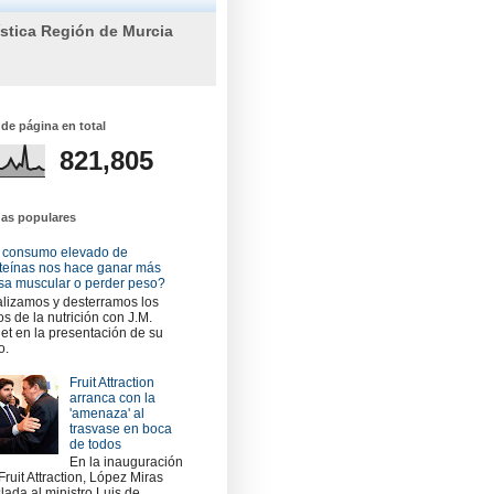
ística Región de Murcia
 de página en total
821,805
das populares
 consumo elevado de
teínas nos hace ganar más
a muscular o perder peso?
lizamos y desterramos los
os de la nutrición con J.M.
et en la presentación de su
o.
Fruit Attraction
arranca con la
'amenaza' al
trasvase en boca
de todos
En la inauguración
Fruit Attraction, López Miras
slada al ministro Luis de