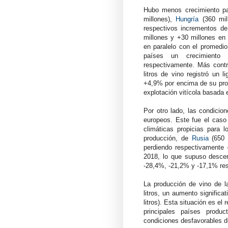
Hubo menos crecimiento p
millones),
Hungría
(360 mil
respectivos incrementos de
millones y +30 millones en
en paralelo con el promedi
países un crecimient
respectivamente. Más cont
litros de vino registró un 
+4,9% por encima de su prom
explotación vitícola basada
Por otro lado, las condicio
europeos. Este fue el cas
climáticas propicias para 
producción, de
Rusia
(650 
perdiendo respectivamente -
2018, lo que supuso desce
-28,4%, -21,2% y -17,1% re
La producción de vino de l
litros, un aumento signific
litros). Esta situación es el
principales países produ
condiciones desfavorables d