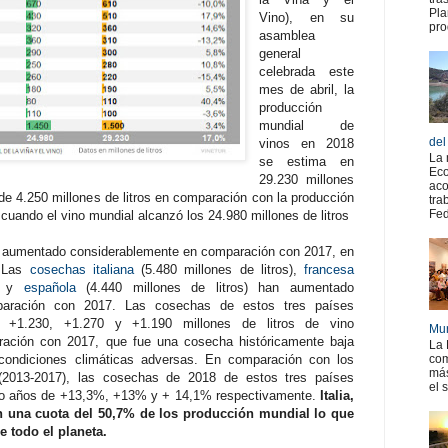
Pla
Vino), en su
pro
asamblea
general
celebrada este
mes de abril, la
producción
mundial de
del
vinos en 2018
La 
se estima en
Eco
29.230 millones
aco
 de 4.250 millones de litros en comparación con la producción
tra
Fed
cuando el vino mundial alcanzó los 24.980 millones de litros
a aumentado considerablemente en comparación con 2017, en
. Las
cosechas italiana
(5.480 millones de litros),
francesa
s) y
española
(4.440 millones de litros) han aumentado
mparación con 2017. Las cosechas de estos tres países
+1.230, +1.270 y +1.190 millones de litros de vino
Mur
ración con 2017, que fue una cosecha históricamente baja
La 
 condiciones climáticas adversas. En comparación con los
com
más
(2013-2017), las cosechas de 2018 de estos tres países
el 
nco años de +13,3%, +13% y + 14,1% respectivamente.
Italia,
n una cuota del 50,7% de los producción mundial lo que
e todo el planeta.