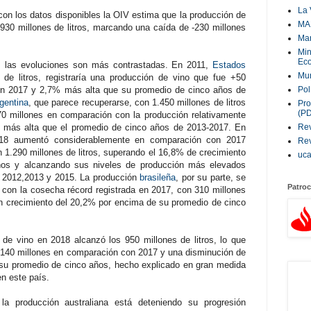
La 
 con los datos disponibles la OIV estima que la producción de
MA
 930 millones de litros, marcando una caída de -230 millones
Ma
Min
Eco
, las evoluciones son más contrastadas. En 2011,
Estados
Mur
 de litros, registraría una producción de vino que fue +50
en 2017 y 2,7% más alta que su promedio de cinco años de
Pol
gentina
, que parece recuperarse, con 1.450 millones de litros
Pro
(P
70 millones en comparación con la producción relativamente
 más alta que el promedio de cinco años de 2013-2017. En
Rev
018 aumentó considerablemente en comparación con 2017
Rev
on 1.290 millones de litros, superando el 16,8% de crecimiento
uc
ños y alcanzando sus niveles de producción más elevados
s 2012,2013 y 2015. La producción
brasileña
, por su parte, se
Patroc
con la cosecha récord registrada en 2017, con 310 millones
un crecimiento del 20,2% por encima de su promedio de cinco
n de vino en 2018 alcanzó los 950 millones de litros, lo que
-140 millones en comparación con 2017 y una disminución de
u promedio de cinco años, hecho explicado en gran medida
en este país.
 la producción australiana está deteniendo su progresión