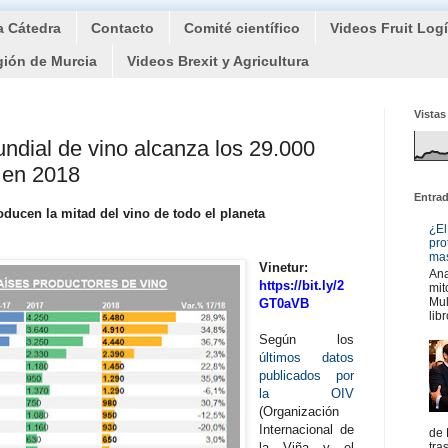
a Cátedra
Contacto
Comité científico
Videos Fruit Log
gión de Murcia
Videos Brexit y Agricultura
Vistas
ndial de vino alcanza los 29.000
s en 2018
Entra
roducen la mitad del vino de todo el planeta
¿El
pro
mas
Vinetur:
Ana
https://bit.ly/2
mit
Mul
GT0aVB
libr
Según los
últimos datos
publicados por
la OIV
(Organización
Internacional de
de 
la Viña y el
tra