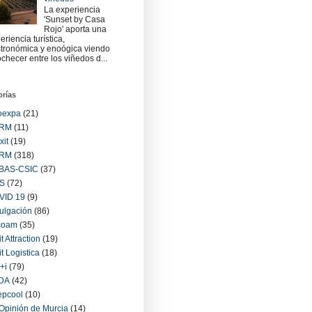
La experiencia
'Sunset by Casa
Rojo' aporta una
eriencia turística,
tronómica y enoógica viendo
checer entre los viñedos d...
orías
oexpa
(21)
RM
(11)
xit
(19)
RM
(318)
BAS-CSIC
(37)
S
(72)
VID 19
(9)
ulgación
(86)
coam
(35)
it Attraction
(19)
it Logistica
(18)
+i
(79)
IDA
(42)
epcool
(10)
Opinión de Murcia
(14)