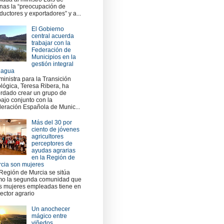
nas la “preocupación de
ductores y exportadores” y a...
El Gobierno
central acuerda
trabajar con la
Federación de
Municipios en la
gestión integral
 agua
ministra para la Transición
lógica, Teresa Ribera, ha
rdado crear un grupo de
bajo conjunto con la
eración Española de Munic...
Más del 30 por
ciento de jóvenes
agricultores
perceptores de
ayudas agrarias
en la Región de
cia son mujeres
Región de Murcia se sitúa
o la segunda comunidad que
 mujeres empleadas tiene en
sector agrario
Un anochecer
mágico entre
viñedos