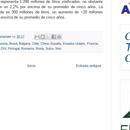
representa 1.290 millones de litros vinificados, no obstante
ón un 2,2% por encima de su promedio de cinco años. La
da es 300 millones de litros, un aumento de +20 millones
 encima de su promedio de cinco años.
ntander
en
20:17
ustria
,
Brasil
,
Bulgaria
,
Chile
,
China
,
España
,
Estados Unidos
,
Francia
,
,
OIV
,
Portugal
,
Rumanía
,
Rusia
,
Suiza
,
Vino
Inicio
Entrada antigua