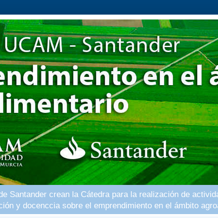
 Santander crean la Cátedra para la realización de activid
ación y docenccia sobre el emprendimiento en el ámbito agro