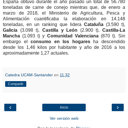
España obtuvo durante el año pasado un total de 56.780
toneladas de carne de conejo mientras que, de enero a
marzo de 2018, el Ministerio de Agricultura, Pesca y
Alimentación cuantificaba la elaboración en 14.148
toneladas, en un ranking que lidera
Cataluña
(3.590 t),
Galicia
(3.098 t),
Castilla y León
(2.900 t),
Castilla-La
Mancha
(1.093 t) y
Comunidad Valenciana
(870 t). Sin
embargo el
consumo en los hogares
ha descendido
desde los 1,46 kilos por habitante y año de 2016 a los
aproximadamente 1,27 actuales.
Catedra UCAM-Santander
en
11:32
Compartir
‹
›
Inicio
Ver versión web